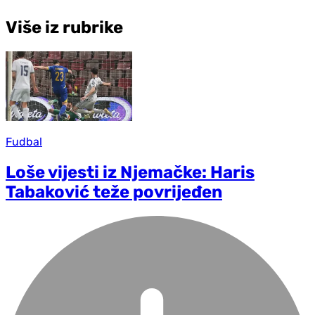
Više iz rubrike
Fudbal
Loše vijesti iz Njemačke: Haris
Tabaković teže povrijeđen