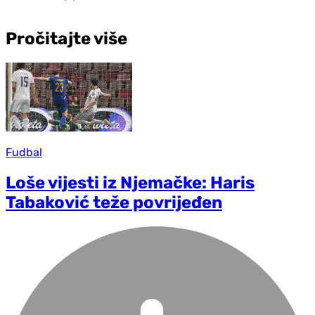
Pročitajte više
Fudbal
Loše vijesti iz Njemačke: Haris
Tabaković teže povrijeđen