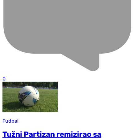
0
Fudbal
Tužni Partizan remizirao sa