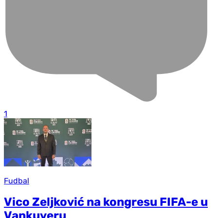
1
Fudbal
Vico Zeljković na kongresu FIFA-e u
Vankuveru