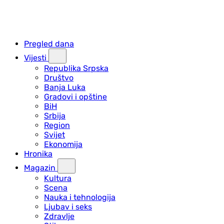
Pregled dana
Vijesti
Republika Srpska
Društvo
Banja Luka
Gradovi i opštine
BiH
Srbija
Region
Svijet
Ekonomija
Hronika
Magazin
Kultura
Scena
Nauka i tehnologija
Ljubav i seks
Zdravlje