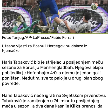
Foto:
Tanjug/AP/LaPresse/Fabio Ferrari
Užasne vijesti za Bosnu i Hercegovinu dolaze iz
Njemačke!
Haris Tabaković bio je strijelac u posljednjem meču
sezone za Borusiju Menhengladbah. Njegova ekipa
pobijedila je Hofenhajm 4:0, a njemu je jedan gol i
poništen. Međutim, sve to palo je u drugi plan zbog
povrede.
Haris Tabaković neće igrati na Svjetskom prvenstvu.
Tabaković je zamijenjen u 74. minutu posljednjeg
meča u sezoni, a dva dana kasnije
Kliks
prenosi da