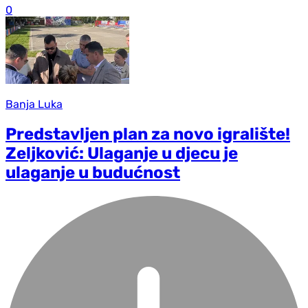
0
Banja Luka
Predstavljen plan za novo igralište!
Zeljković: Ulaganje u djecu je
ulaganje u budućnost