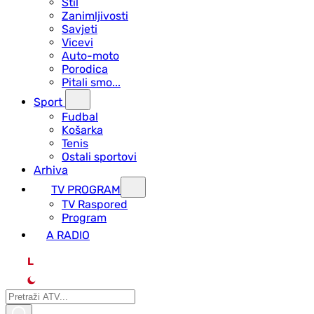
Stil
Zanimljivosti
Savjeti
Vicevi
Auto-moto
Porodica
Pitali smo...
Sport
Fudbal
Košarka
Tenis
Ostali sportovi
Arhiva
TV PROGRAM
ТV Raspored
Program
A RADIO
L