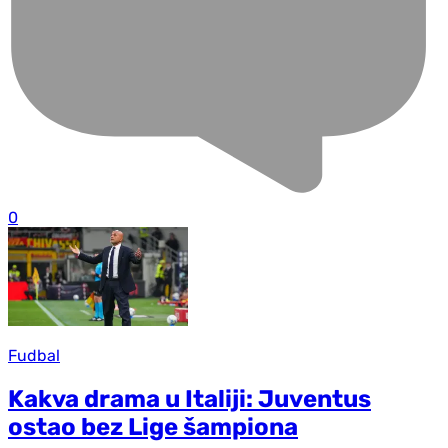
0
Fudbal
Kakva drama u Italiji: Juventus
ostao bez Lige šampiona