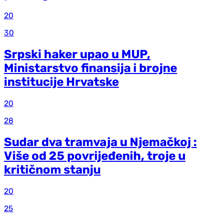
20
30
Srpski haker upao u MUP,
Ministarstvo finansija i brojne
institucije Hrvatske
20
28
Sudar dva tramvaja u Njemačkoj :
Više od 25 povrijeđenih, troje u
kritičnom stanju
20
25