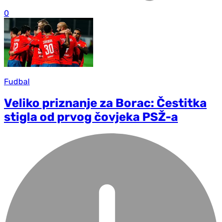
0
Fudbal
Veliko priznanje za Borac: Čestitka
stigla od prvog čovjeka PSŽ-a