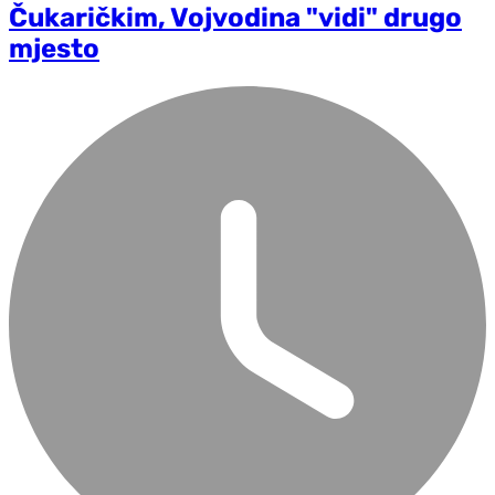
Čukaričkim, Vojvodina "vidi" drugo
mjesto