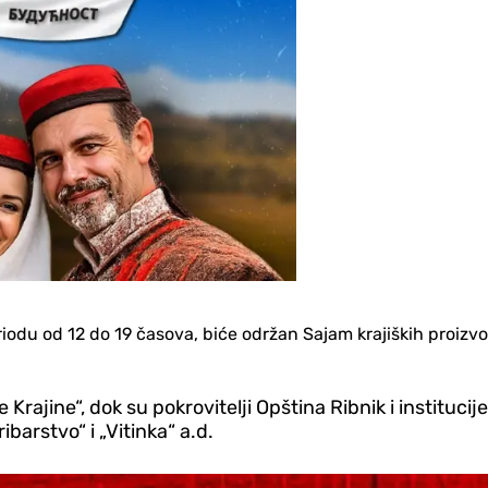
eriodu od 12 do 19 časova, biće održan Sajam krajiških proizvo
rajine“, dok su pokrovitelji Opština Ribnik i institucij
barstvo“ i „Vitinka“ a.d.