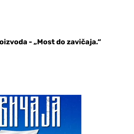
oizvoda - „Most do zavičaja.“