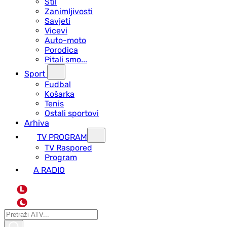
Stil
Zanimljivosti
Savjeti
Vicevi
Auto-moto
Porodica
Pitali smo...
Sport
Fudbal
Košarka
Tenis
Ostali sportovi
Arhiva
TV PROGRAM
ТV Raspored
Program
A RADIO
L