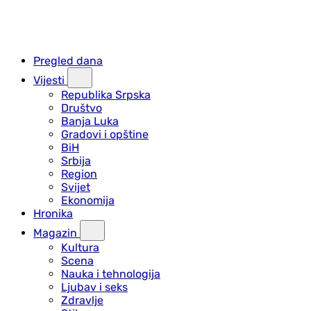
Pregled dana
Vijesti
Republika Srpska
Društvo
Banja Luka
Gradovi i opštine
BiH
Srbija
Region
Svijet
Ekonomija
Hronika
Magazin
Kultura
Scena
Nauka i tehnologija
Ljubav i seks
Zdravlje