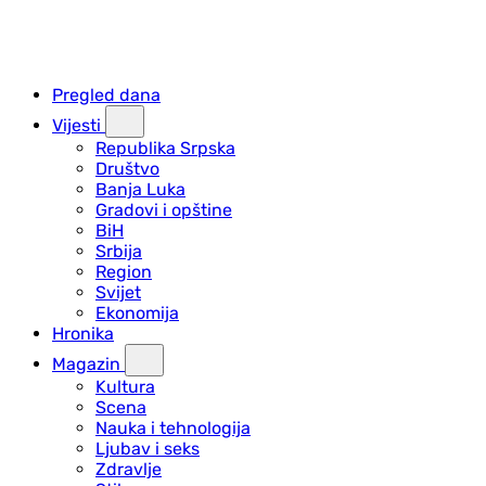
Pregled dana
Vijesti
Republika Srpska
Društvo
Banja Luka
Gradovi i opštine
BiH
Srbija
Region
Svijet
Ekonomija
Hronika
Magazin
Kultura
Scena
Nauka i tehnologija
Ljubav i seks
Zdravlje