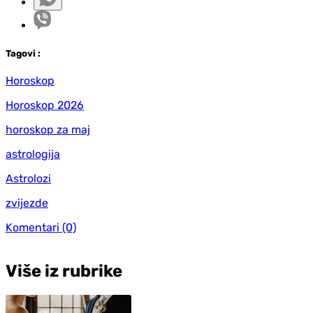
Tag
ovi
:
Horoskop
Horoskop 2026
horoskop za maj
astrologija
Astrolozi
zvijezde
Komentari
(0)
Više iz rubrike