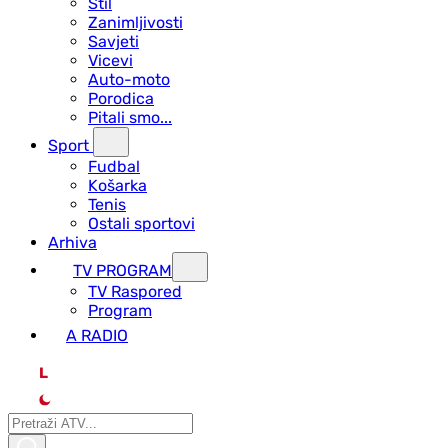
Stil
Zanimljivosti
Savjeti
Vicevi
Auto-moto
Porodica
Pitali smo...
Sport
Fudbal
Košarka
Tenis
Ostali sportovi
Arhiva
TV PROGRAM
ТV Raspored
Program
A RADIO
L