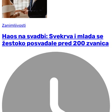
Zanimljivosti
Haos na svadbi: Svekrva i mlada se
žestoko posvađale pred 200 zvanica