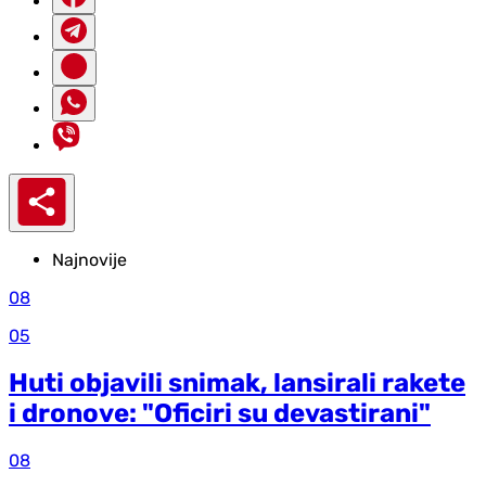
Najnovije
08
05
Huti objavili snimak, lansirali rakete
i dronove: "Oficiri su devastirani"
08