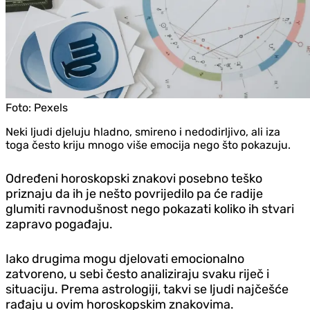
Foto:
Pexels
Neki ljudi d‌jeluju hladno, smireno i nedodirljivo, ali iza
toga često kriju mnogo više emocija nego što pokazuju.
Određeni horoskopski znakovi posebno teško
priznaju da ih je nešto povrijedilo pa će radije
glumiti ravnodušnost nego pokazati koliko ih stvari
zapravo pogađaju.
Iako drugima mogu d‌jelovati emocionalno
zatvoreno, u sebi često analiziraju svaku riječ i
situaciju. Prema astrologiji, takvi se ljudi najčešće
rađaju u ovim horoskopskim znakovima.