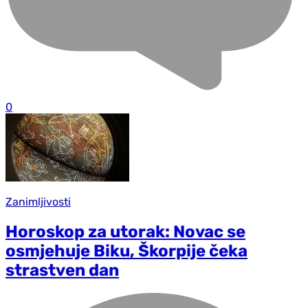
0
Zanimljivosti
Horoskop za utorak: Novac se
osmjehuje Biku, Škorpije čeka
strastven dan