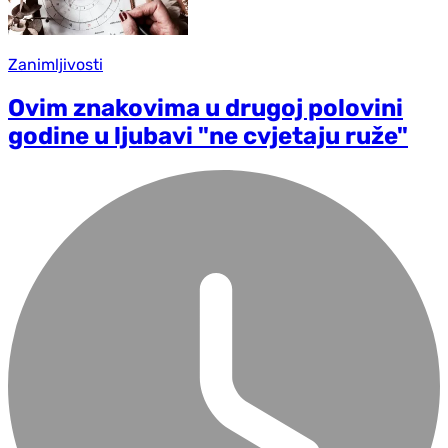
Zanimljivosti
Ovim znakovima u drugoj polovini
godine u ljubavi "ne cvjetaju ruže"