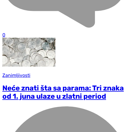
0
Zanimljivosti
Neće znati šta sa parama: Tri znaka
od 1. juna ulaze u zlatni period