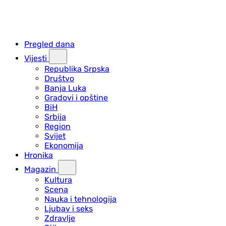
Pregled dana
Vijesti
Republika Srpska
Društvo
Banja Luka
Gradovi i opštine
BiH
Srbija
Region
Svijet
Ekonomija
Hronika
Magazin
Kultura
Scena
Nauka i tehnologija
Ljubav i seks
Zdravlje