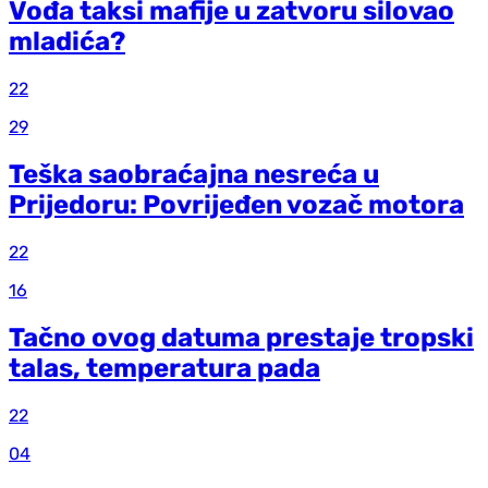
Vođa taksi mafije u zatvoru silovao
mladića?
22
29
Teška saobraćajna nesreća u
Prijedoru: Povrijeđen vozač motora
22
16
Tačno ovog datuma prestaje tropski
talas, temperatura pada
22
04