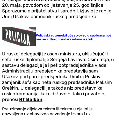
20. maja, povodom obilježavanja 25. godišnjice
Sporazuma o prijateljstvu i saradnji, izjavio je ranije
Jurij Ušakov, pomoćnik ruskog predsjednika.
Hronika
Policijski automobil učestvovao u saobraćajnoj
nesreći: Nakon sudara udario u stub
U ruskoj delegaciji je osam ministara, uključujući i
šefa ruske diplomatije Sergeja Lavrova. Osim toga, u
sastavu delegacije je i pet potpredsjednika vlade.
Administraciju predsjednika predstavlja sam
Ušakov, portparol predsjednika Dmitrij Peskov i
zamjenik šefa kabineta ruskog predsednika Maksim
Oreškin. U delegaciji je takođe niz predstavnika
ruskih kompanija, kako državnih, tako i privatnih,
prenosi
RT Balkan
.
Preuzimanje dijelova teksta ili teksta u cjelini je
dozvoljeno uz obavezno navođenje izvora i uz