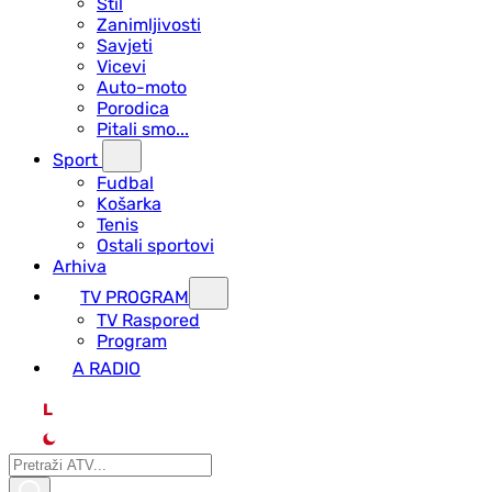
Stil
Zanimljivosti
Savjeti
Vicevi
Auto-moto
Porodica
Pitali smo...
Sport
Fudbal
Košarka
Tenis
Ostali sportovi
Arhiva
TV PROGRAM
ТV Raspored
Program
A RADIO
L