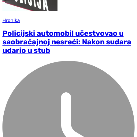
Hronika
Policijski automobil učestvovao u
saobraćajnoj nesreći: Nakon sudara
udario u stub