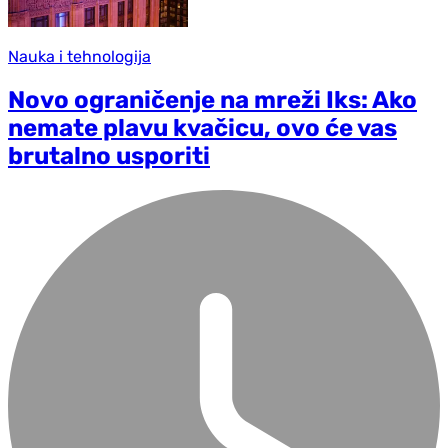
Nauka i tehnologija
Novo ograničenje na mreži Iks: Ako
nemate plavu kvačicu, ovo će vas
brutalno usporiti