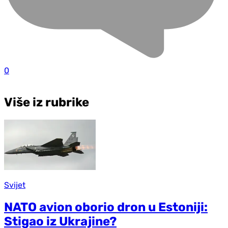
0
Više iz rubrike
Svijet
NATO avion oborio dron u Estoniji:
Stigao iz Ukrajine?