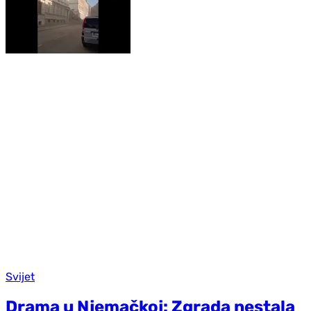
Svijet
Drama u Njemačkoj: Zgrada nestala