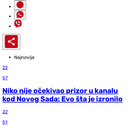
Najnovije
22
57
Niko nije očekivao prizor u kanalu
kod Novog Sada: Evo šta je izronilo
22
51