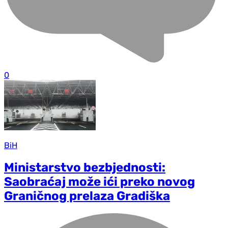
0
BiH
Ministarstvo bezbjednosti:
Saobraćaj može ići preko novog
Graničnog prelaza Gradiška