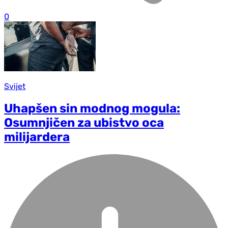
0
Svijet
Uhapšen sin modnog mogula:
Osumnjičen za ubistvo oca
milijardera