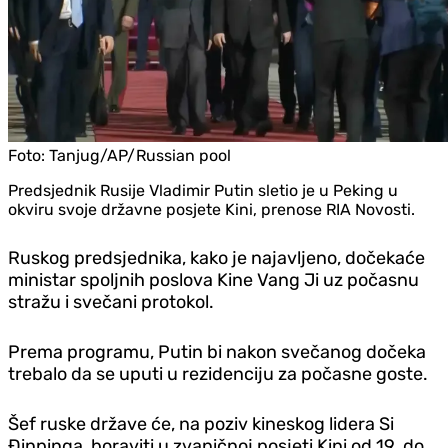
Foto:
Tanjug/AP/Russian pool
Predsjednik Rusije Vladimir Putin sletio je u Peking u
okviru svoje državne posjete Kini, prenose RIA Novosti.
Ruskog predsjednika, kako je najavljeno, dočekaće
ministar spoljnih poslova Kine Vang Ji uz počasnu
stražu i svečani protokol.
Prema programu, Putin bi nakon svečanog dočeka
trebalo da se uputi u rezidenciju za počasne goste.
Šef ruske države će, na poziv kineskog lidera Si
Đinpinga, boraviti u zvaničnoj posjeti Kini od 19. do