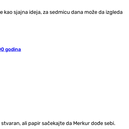
je kao sjajna ideja, za sedmicu dana može da izgleda
000 godina
e stvaran, ali papir sačekajte da Merkur dođe sebi.