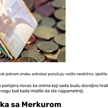
dok jednom znaku astrolozi poručuju nešto neobično, sjedite i
 to pomjera novac ka onima koji sada budu dovoljno hrab
nogu baš kada mislite da ste najpametniji.
kvaka sa Merkurom