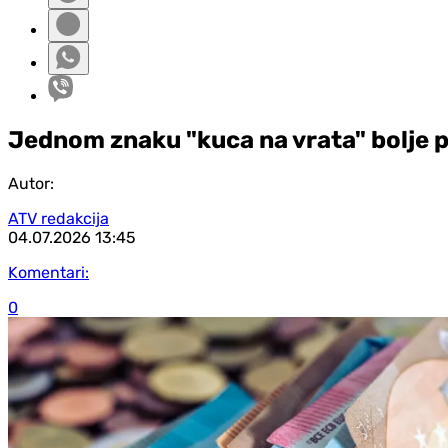
Jednom znaku "kuca na vrata" bolje 
Autor:
ATV redakcija
04.07.2026
13:45
Komentari:
0