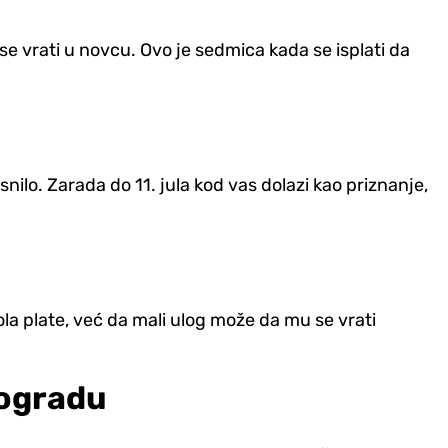
 vrati u novcu. Ovo je sedmica kada se isplati da
nilo. Zarada do 11. jula kod vas dolazi kao priznanje,
ola plate, već da mali ulog može da mu se vrati
rogradu