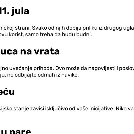
1. jula
ičkoj strani. Svako od njih dobija priliku iz drugog ugla
hovu korist, samo treba da budu budni.
kuca na vrata
ljno uvećanje prihoda. Ovo može da nagovijesti i posl
u, ne odbijajte odmah iz navike.
reću
ko stanje zavisi isključivo od vaše inicijative. Niko va
 u pare