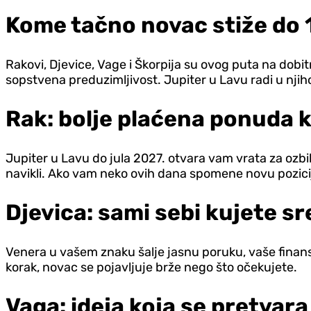
Kome tačno novac stiže do 1
Rakovi, D‌jevice, Vage i Škorpija su ovog puta na dobitn
sopstvena preduzimljivost. Jupiter u Lavu radi u nji
Rak: bolje plaćena ponuda 
Jupiter u Lavu do jula 2027. otvara vam vrata za ozbi
navikli. Ako vam neko ovih dana spomene novu pozicij
D‌jevica: sami sebi kujete s
Venera u vašem znaku šalje jasnu poruku, vaše finansijs
korak, novac se pojavljuje brže nego što očekujete.
Vaga: ideja koja se pretvara