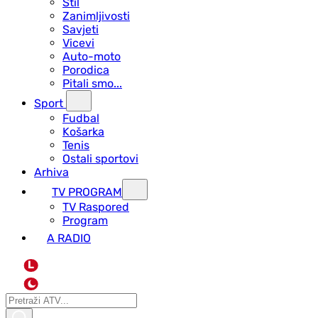
Stil
Zanimljivosti
Savjeti
Vicevi
Auto-moto
Porodica
Pitali smo...
Sport
Fudbal
Košarka
Tenis
Ostali sportovi
Arhiva
TV PROGRAM
ТV Raspored
Program
A RADIO
L