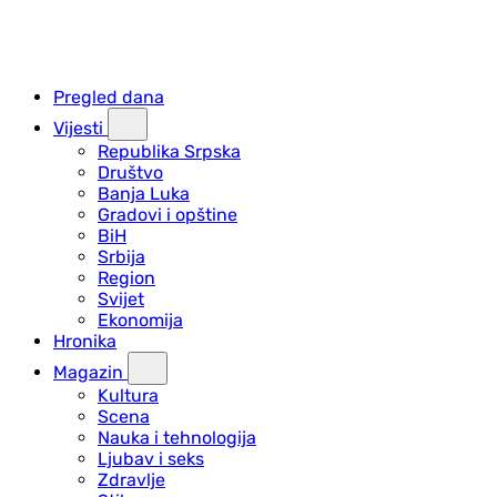
Pregled dana
Vijesti
Republika Srpska
Društvo
Banja Luka
Gradovi i opštine
BiH
Srbija
Region
Svijet
Ekonomija
Hronika
Magazin
Kultura
Scena
Nauka i tehnologija
Ljubav i seks
Zdravlje