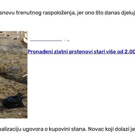
snovu trenutnog raspoloženja, jer ono što danas d‌jelu
Nauka i tehnologija
Pronađeni zlatni prstenovi stari više od 2.
nalizaciju ugovora o kupovini stana. Novac koji dolazi j