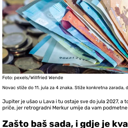
Foto:
pexels/Willfried Wende
Novac stiže do 11. jula za 4 znaka. Stiže konkretna zarada, 
Jupiter je ušao u Lava i tu ostaje sve do jula 2027, a
priče, jer retrogradni Merkur umije da vam podmetne 
Zašto baš sada, i gd‌je je 