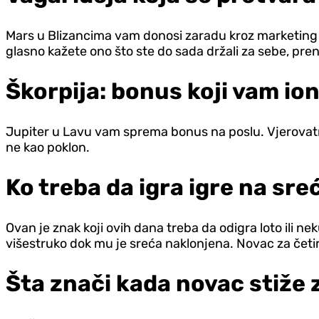
Mars u Blizancima vam donosi zaradu kroz marketing i
glasno kažete ono što ste do sada držali za sebe, pr
Škorpija: bonus koji vam io
Jupiter u Lavu vam sprema bonus na poslu. Vjerovatno j
ne kao poklon.
Ko treba da igra igre na sre
Ovan je znak koji ovih dana treba da odigra loto ili n
višestruko dok mu je sreća naklonjena. Novac za četiri
Šta znači kada novac stiže 