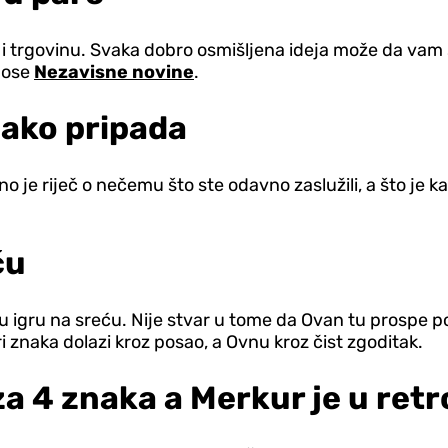
 trgovinu. Svaka dobro osmišljena ideja može da vam se
enose
Nezavisne novine
.
nako pripada
e riječ o nečemu što ste odavno zaslužili, a što je kas
ću
eku igru na sreću. Nije stvar u tome da Ovan tu prospe p
 znaka dolazi kroz posao, a Ovnu kroz čist zgoditak.
za 4 znaka a Merkur je u ret