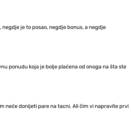
, negd‌je je to posao, negd‌je bonus, a negd‌je
ovnu ponudu koja je bolje plaćena od onoga na šta ste
m neće donijeti pare na tacni. Ali čim vi napravite prvi