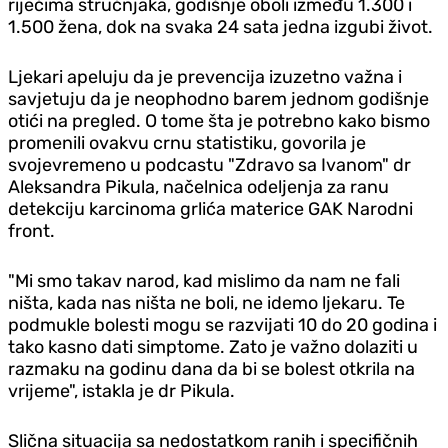
riječima stručnjaka, godišnje oboli između 1.300 i
1.500 žena, dok na svaka 24 sata jedna izgubi život.
Ljekari apeluju da je prevencija izuzetno važna i
savjetuju da je neophodno barem jednom godišnje
otići na pregled. O tome šta je potrebno kako bismo
promenili ovakvu crnu statistiku, govorila je
svojevremeno u podcastu "Zdravo sa Ivanom" dr
Aleksandra Pikula, načelnica odeljenja za ranu
detekciju karcinoma grlića materice GAK Narodni
front.
"Mi smo takav narod, kad mislimo da nam ne fali
ništa, kada nas ništa ne boli, ne idemo ljekaru. Te
podmukle bolesti mogu se razvijati 10 do 20 godina i
tako kasno dati simptome. Zato je važno dolaziti u
razmaku na godinu dana da bi se bolest otkrila na
vrijeme", istakla je dr Pikula.
Slična situacija sa nedostatkom ranih i specifičnih