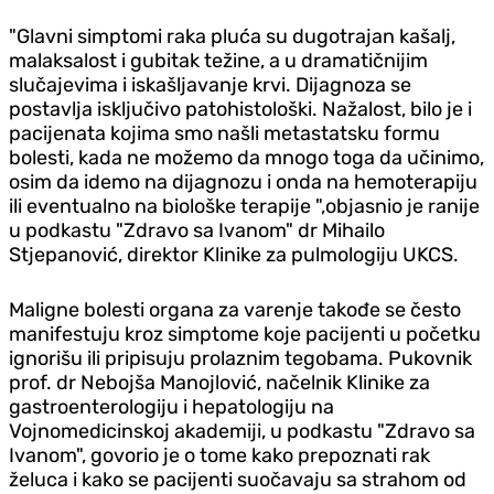
"Glavni simptomi raka pluća su dugotrajan kašalj,
malaksalost i gubitak težine, a u dramatičnijim
slučajevima i iskašljavanje krvi. Dijagnoza se
postavlja isključivo patohistološki. Nažalost, bilo je i
pacijenata kojima smo našli metastatsku formu
bolesti, kada ne možemo da mnogo toga da učinimo,
osim da idemo na dijagnozu i onda na hemoterapiju
ili eventualno na biološke terapije ",objasnio je ranije
u podkastu "Zdravo sa Ivanom" dr Mihailo
Stjepanović, direktor Klinike za pulmologiju UKCS.
Maligne bolesti organa za varenje takođe se često
manifestuju kroz simptome koje pacijenti u početku
ignorišu ili pripisuju prolaznim tegobama. Pukovnik
prof. dr Nebojša Manojlović, načelnik Klinike za
gastroenterologiju i hepatologiju na
Vojnomedicinskoj akademiji, u podkastu "Zdravo sa
Ivanom", govorio je o tome kako prepoznati rak
želuca i kako se pacijenti suočavaju sa strahom od