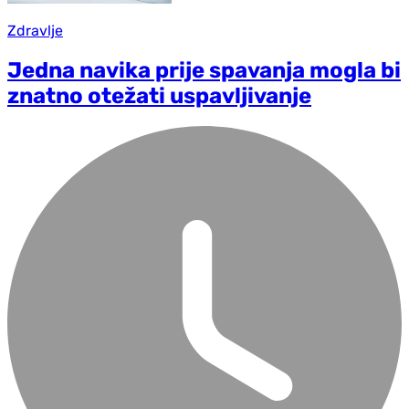
Zdravlje
Jedna navika prije spavanja mogla bi
znatno otežati uspavljivanje