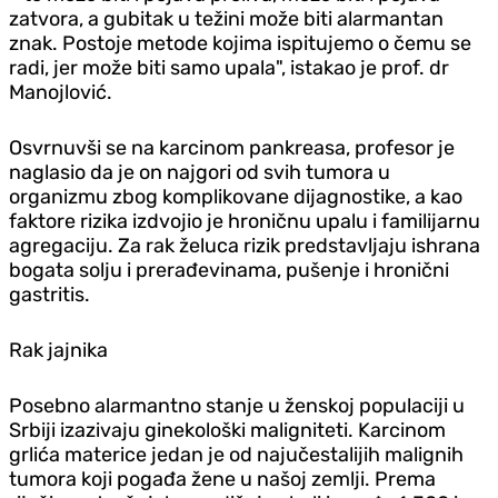
zatvora, a gubitak u težini može biti alarmantan
znak. Postoje metode kojima ispitujemo o čemu se
radi, jer može biti samo upala", istakao je prof. dr
Manojlović.
Osvrnuvši se na karcinom pankreasa, profesor je
naglasio da je on najgori od svih tumora u
organizmu zbog komplikovane dijagnostike, a kao
faktore rizika izdvojio je hroničnu upalu i familijarnu
agregaciju. Za rak želuca rizik predstavljaju ishrana
bogata solju i prerađevinama, pušenje i hronični
gastritis.
Rak jajnika
Posebno alarmantno stanje u ženskoj populaciji u
Srbiji izazivaju ginekološki maligniteti. Karcinom
grlića materice jedan je od najučestalijih malignih
tumora koji pogađa žene u našoj zemlji. Prema