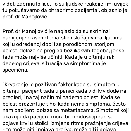
videti zabrinuto lice. To su ljudske reakcije i mi uvijek
tu pokušavamo da ohrabrimo pacijenta", objasnio je
prof. dr Manojlović.
Prof. dr Manojlović je naglasio da su skrininzi
namijenjeni asimptomatskim slučajevima, ljudima
koji u određenoj dobi i sa porodičnom istorijom
bolesti dolaze na pregled bez ikakvih tegoba, jer se
tada može najviše učiniti. Kada je u pitanju rak
debelog crijeva, situacija sa simptomima je
specifična.
"Krvarenje je pozitivan faktor kada su simptomi u
pitanju, pacijent tada u panici kada vidi krv dođe na
pregled, i na taj način mi nađemo bolest. Kada se
bolest prezentuje tiho, kada nema simptoma, često
nam pacijenti dolaze sa metastazama. Simptomi koji
ukazuju da pacijent mora biti endoskopiran su
pojava krvi u stolici, izmjena ritma pražnjenja crijeva
- to može biti i pojava proliva, može biti i pojava