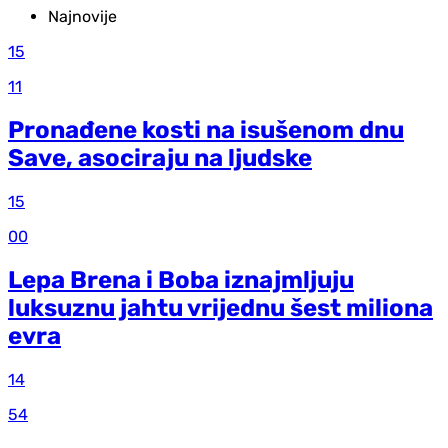
Najnovije
15
11
Pronađene kosti na isušenom dnu
Save, asociraju na ljudske
15
00
Lepa Brena i Boba iznajmljuju
luksuznu jahtu vrijednu šest miliona
evra
14
54