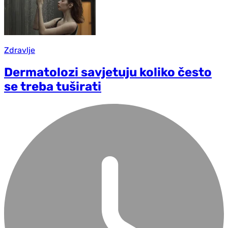
Zdravlje
Dermatolozi savjetuju koliko često
se treba tuširati