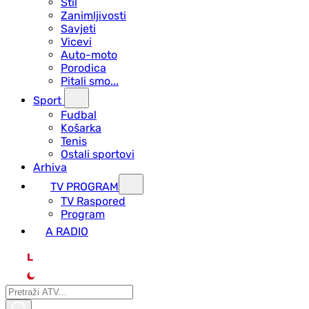
Stil
Zanimljivosti
Savjeti
Vicevi
Auto-moto
Porodica
Pitali smo...
Sport
Fudbal
Košarka
Tenis
Ostali sportovi
Arhiva
TV PROGRAM
ТV Raspored
Program
A RADIO
L