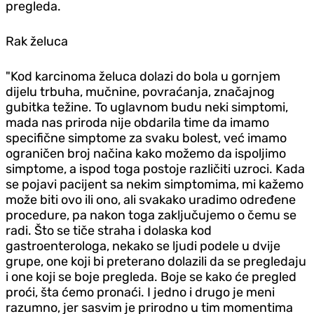
pregleda.
Rak želuca
"Kod karcinoma želuca dolazi do bola u gornjem
dijelu trbuha, mučnine, povraćanja, značajnog
gubitka težine. To uglavnom budu neki simptomi,
mada nas priroda nije obdarila time da imamo
specifične simptome za svaku bolest, već imamo
ograničen broj načina kako možemo da ispoljimo
simptome, a ispod toga postoje različiti uzroci. Kada
se pojavi pacijent sa nekim simptomima, mi kažemo
može biti ovo ili ono, ali svakako uradimo određene
procedure, pa nakon toga zaključujemo o čemu se
radi. Što se tiče straha i dolaska kod
gastroenterologa, nekako se ljudi podele u dvije
grupe, one koji bi preterano dolazili da se pregledaju
i one koji se boje pregleda. Boje se kako će pregled
proći, šta ćemo pronaći. I jedno i drugo je meni
razumno, jer sasvim je prirodno u tim momentima