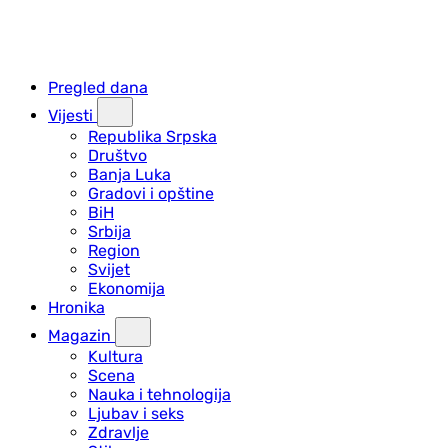
Pregled dana
Vijesti
Republika Srpska
Društvo
Banja Luka
Gradovi i opštine
BiH
Srbija
Region
Svijet
Ekonomija
Hronika
Magazin
Kultura
Scena
Nauka i tehnologija
Ljubav i seks
Zdravlje