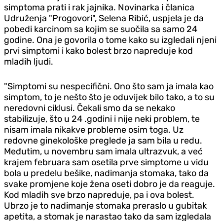
simptoma prati i rak jajnika. Novinarka i članica
Udruženja "Progovori", Selena Ribić, uspjela je da
pobedi karcinom sa kojim se suočila sa samo 24
godine. Ona je govorila o tome kako su izgledali njeni
prvi simptomi i kako bolest brzo napreduje kod
mladih ljudi.
"Simptomi su nespecifični. Ono što sam ja imala kao
simptom, to je nešto što je oduvijek bilo tako, a to su
neredovni ciklusi. Čekali smo da se nekako
stabilizuje, što u 24 .godini i nije neki problem, te
nisam imala nikakve probleme osim toga. Uz
redovne ginekološke preglede ja sam bila u redu.
Međutim, u novembru sam imala ultrazvuk, a već
krajem februara sam osetila prve simptome u vidu
bola u predelu bešike, nadimanja stomaka, tako da
svake promjene koje žena oseti dobro je da reaguje.
Kod mladih sve brzo napreduje, pa i ova bolest.
Ubrzo je to nadimanje stomaka preraslo u gubitak
apetita, a stomak je narastao tako da sam izgledala