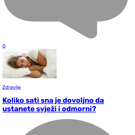
0
Zdravlje
Koliko sati sna je dovoljno da
ustanete svježi i odmorni?