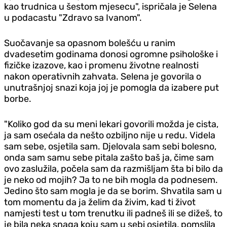
kao trudnica u šestom mjesecu", ispričala je Selena
u podacastu "Zdravo sa Ivanom".
Suočavanje sa opasnom bolešću u ranim
dvadesetim godinama donosi ogromne psihološke i
fizičke izazove, kao i promenu životne realnosti
nakon operativnih zahvata. Selena je govorila o
unutrašnjoj snazi koja joj je pomogla da izabere put
borbe.
"Koliko god da su meni lekari govorili možda je cista,
ja sam osećala da nešto ozbiljno nije u redu. Videla
sam sebe, osjetila sam. Djelovala sam sebi bolesno,
onda sam samu sebe pitala zašto baš ja, čime sam
ovo zaslužila, počela sam da razmišljam šta bi bilo da
je neko od mojih? Ja to ne bih mogla da podnesem.
Jedino što sam mogla je da se borim. Shvatila sam u
tom momentu da ja želim da živim, kad ti život
namjesti test u tom trenutku ili padneš ili se dižeš, to
je bila neka snaga koju sam u sebi osjetila, pomslila