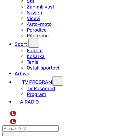
Stil
Zanimljivosti
Savjeti
Vicevi
Auto-moto
Porodica
Pitali smo...
Sport
Fudbal
Košarka
Tenis
Ostali sportovi
Arhiva
TV PROGRAM
ТV Raspored
Program
A RADIO
L