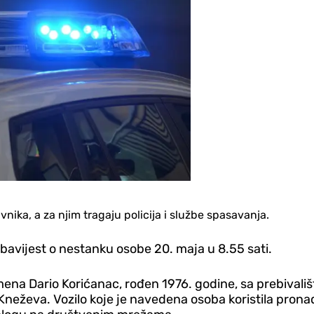
vnika, a za njim tragaju policija i službe spasavanja.
 obavijest o nestanku osobe 20. maja u 8.55 sati.
na Dario Korićanac, rođen 1976. godine, sa prebivališt
 Kneževa. Vozilo koje je navedena osoba koristila prona