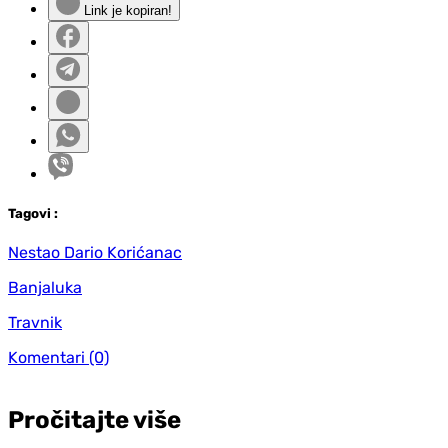
Link je kopiran!
Tag
ovi
:
Nestao Dario Korićanac
Banjaluka
Travnik
Komentari
(0)
Pročitajte više