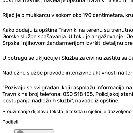
opština Travnik", navela je opština Travnik na svom
Riječ je o muškarcu visokom oko 190 centimetara, kru
Kako dodaju iz opštine Travnik, na terenu su trenutno 
Gorske službe spašavanja. U toku je angažovanje i Jed
Srpske i njihovom žandarmerijom izvršiti detaljnu pr
U potragu se uključuje i Služba za civilnu zaštitu sa 
Nadležne službe provode intenzivne aktivnosti na ter
"Pozivaju se svi građani koji raspolažu informacijam
Travnik na broj telefona: 030 518 135, Policijskoj stan
postupanja nadležnih službi", navode iz opštine.
Preuzimanje dijelova teksta ili teksta u cjelini je dozvolje
Podijeli: