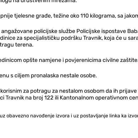
 nalogu na društvenim mrežama.
pnije tjelesne građe, težine oko 110 kilograma, sa jak
angažovane policijske službe Policijske ispostave Baban
inice za specijalističku podršku Travnik, koja će u sa
etragu terena.
Jedinicom opšte namjene i povjerenicima civilne zaštite
enu s ciljem pronalaska nestale osobe.
a korisnim za potragu za nestalom osobom da ih prijave
ici Travnik na broj 122 ili Kantonalnom operativnom centr
no uz obavezno navođenje izvora i uz postavljanje linka ka iz