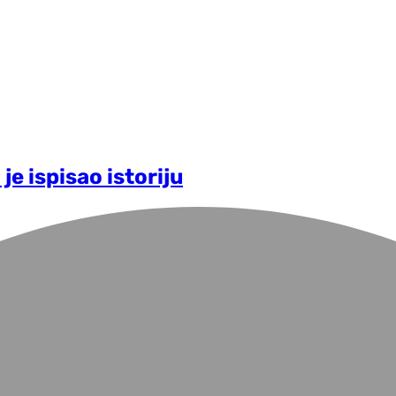
je ispisao istoriju