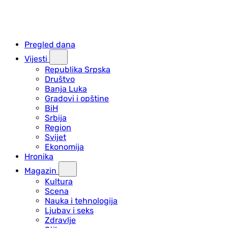
Pregled dana
Vijesti
Republika Srpska
Društvo
Banja Luka
Gradovi i opštine
BiH
Srbija
Region
Svijet
Ekonomija
Hronika
Magazin
Kultura
Scena
Nauka i tehnologija
Ljubav i seks
Zdravlje