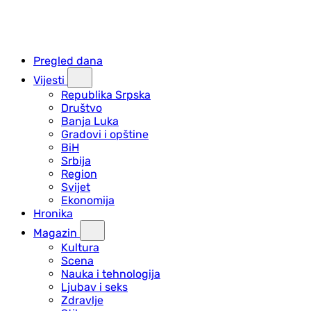
Pregled dana
Vijesti
Republika Srpska
Društvo
Banja Luka
Gradovi i opštine
BiH
Srbija
Region
Svijet
Ekonomija
Hronika
Magazin
Kultura
Scena
Nauka i tehnologija
Ljubav i seks
Zdravlje