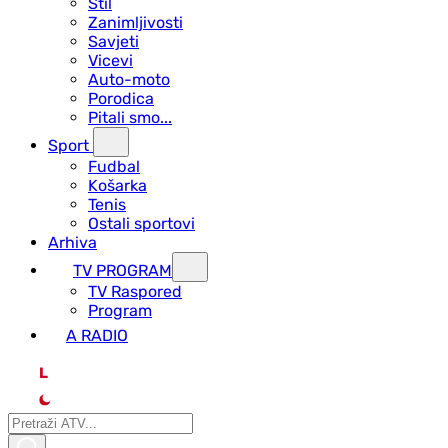
Stil
Zanimljivosti
Savjeti
Vicevi
Auto-moto
Porodica
Pitali smo...
Sport
Fudbal
Košarka
Tenis
Ostali sportovi
Arhiva
TV PROGRAM
ТV Raspored
Program
A RADIO
L