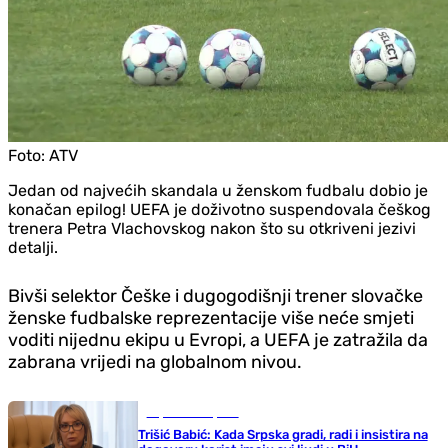
Foto:
ATV
Jedan od najvećih skandala u ženskom fudbalu dobio je
konačan epilog! UEFA je doživotno suspendovala češkog
trenera Petra Vlachovskog nakon što su otkriveni jezivi
detalji.
Bivši selektor Češke i dugogodišnji trener slovačke
ženske fudbalske reprezentacije više neće smjeti
voditi nijednu ekipu u Evropi, a UEFA je zatražila da
zabrana vrijedi na globalnom nivou.
Republika Srpska
Trišić Babić: Kada Srpska gradi, radi i insistira na