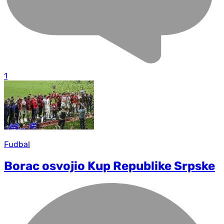
1
Fudbal
Borac osvojio Kup Republike Srpske