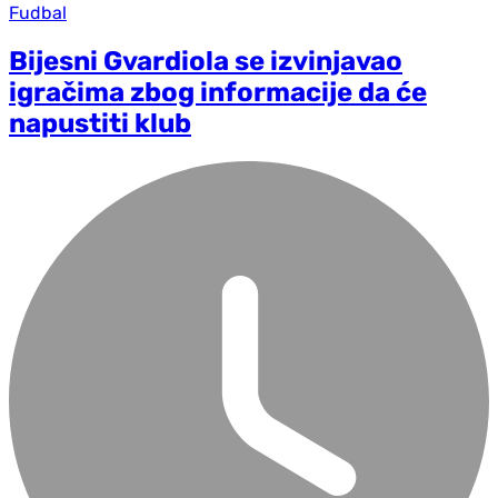
Fudbal
Bijesni Gvardiola se izvinjavao
igračima zbog informacije da će
napustiti klub