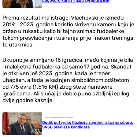
dogovoru korist imaju svi ljudi u BiH
Prema rezultatima istrage, Vlachovski je između
2019. i 2023. godine koristio skrivenu kameru koju je
držao u ruksaku kako bi tajno snimao fudbalerke
tokom presvlačenja i tuširanja prije i nakon treninga
te utakmica.
Ukupno je snimljeno 15 igračica, među kojima je bila
i maloljetna fudbalerka od samo 17 godina. Skandal
je otkriven još 2023. godine, kada je trener
uhapšen, a tada je kažnjen simboličnom odštetom
od 775 evra (1.515 KM) zbog štete nanesene
igračicama. Ali slučaj je dobio puno ozbiljniji epilog
dvije godine kasnije.
Republika Srpska
Dodik potvrdio: Koalicija zajedno izlazi na izbore,
SNSD predlaže kandidate