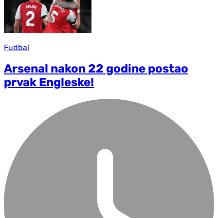
Fudbal
Arsenal nakon 22 godine postao
prvak Engleske!