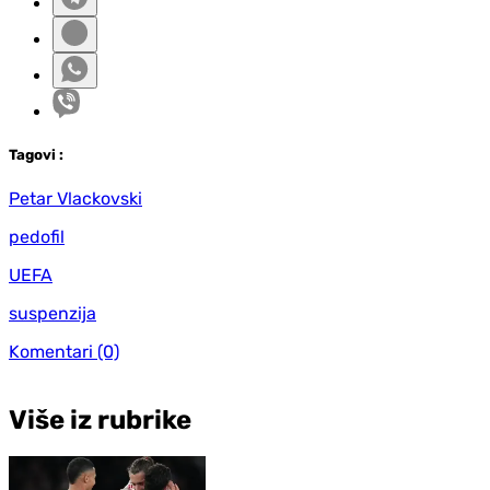
Tag
ovi
:
Petar Vlackovski
pedofil
UEFA
suspenzija
Komentari
(0)
Više iz rubrike