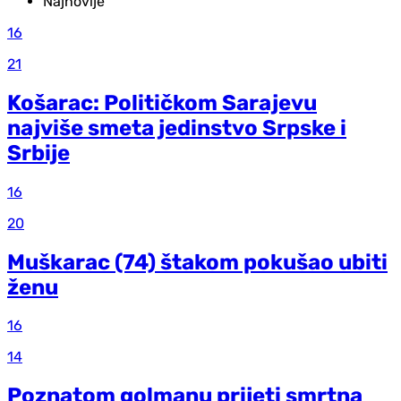
Najnovije
16
21
Košarac: Političkom Sarajevu
najviše smeta jedinstvo Srpske i
Srbije
16
20
Muškarac (74) štakom pokušao ubiti
ženu
16
14
Poznatom golmanu prijeti smrtna