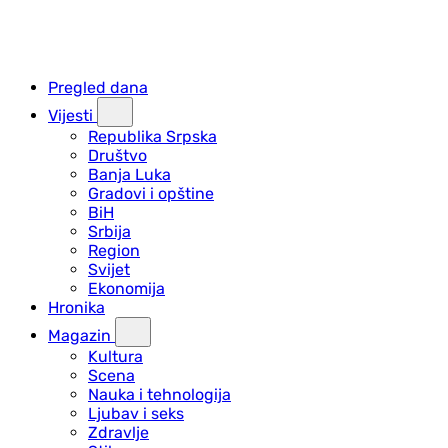
Pregled dana
Vijesti
Republika Srpska
Društvo
Banja Luka
Gradovi i opštine
BiH
Srbija
Region
Svijet
Ekonomija
Hronika
Magazin
Kultura
Scena
Nauka i tehnologija
Ljubav i seks
Zdravlje