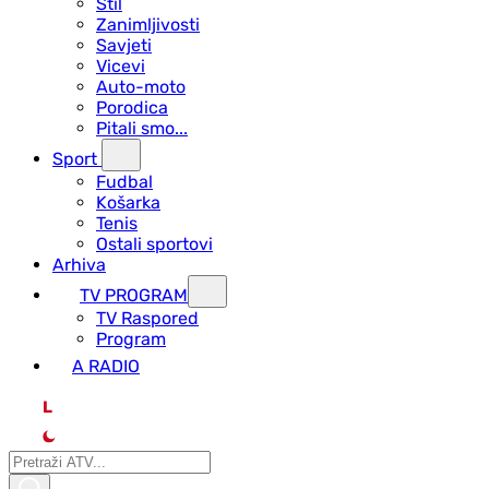
Stil
Zanimljivosti
Savjeti
Vicevi
Auto-moto
Porodica
Pitali smo...
Sport
Fudbal
Košarka
Tenis
Ostali sportovi
Arhiva
TV PROGRAM
ТV Raspored
Program
A RADIO
L