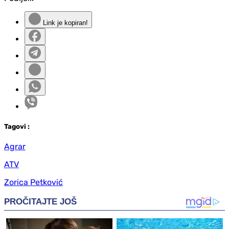
Link je kopiran!
Tag
ovi
:
Agrar
ATV
Zorica Petković