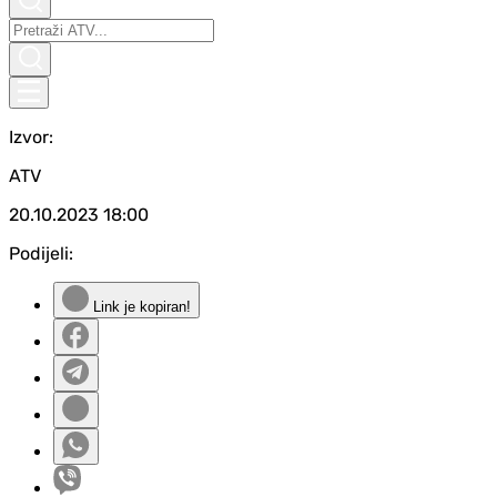
Izvor:
ATV
20.10.2023
18:00
Podijeli:
Link je kopiran!