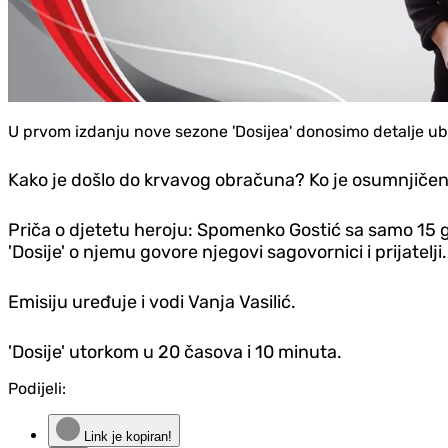
U prvom izdanju nove sezone 'Dosijea' donosimo detalje ubist
Kako je došlo do krvavog obračuna? Ko je osumnjičeni
Priča o djetetu heroju: Spomenko Gostić sa samo 15 go
'Dosije' o njemu govore njegovi sagovornici i prijatelji.
Emisiju uređuje i vodi Vanja Vasilić.
'Dosije' utorkom u 20 časova i 10 minuta.
Podijeli:
Link je kopiran!