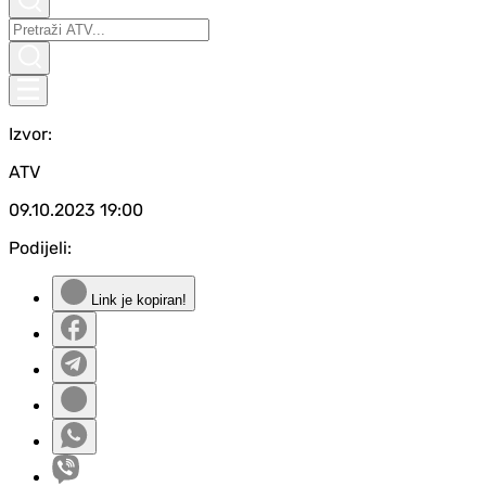
Izvor:
ATV
09.10.2023
19:00
Podijeli:
Link je kopiran!