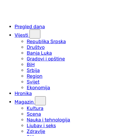
Pregled dana
Vijesti
Republika Srpska
Društvo
Banja Luka
Gradovi i opštine
BiH
Srbija
Region
Svijet
Ekonomija
Hronika
Magazin
Kultura
Scena
Nauka i tehnologija
Ljubav i seks
Zdravlje