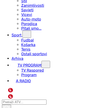
Stil
Zanimljivosti
Savjeti
Vicevi
Auto-moto
Porodica
Pitali smo...
Sport
Fudbal
Košarka
Tenis
Ostali sportovi
Arhiva
TV PROGRAM
ТV Raspored
Program
A RADIO
L