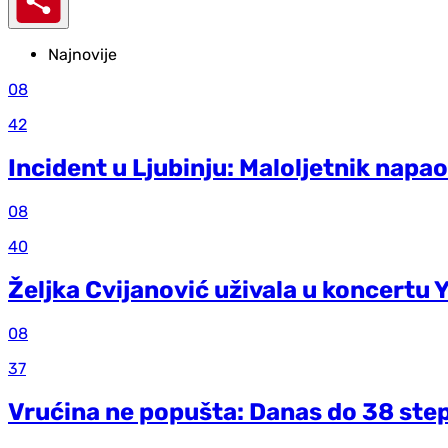
Najnovije
08
42
Incident u Ljubinju: Maloljetnik napa
08
40
Željka Cvijanović uživala u koncertu
08
37
Vrućina ne popušta: Danas do 38 step