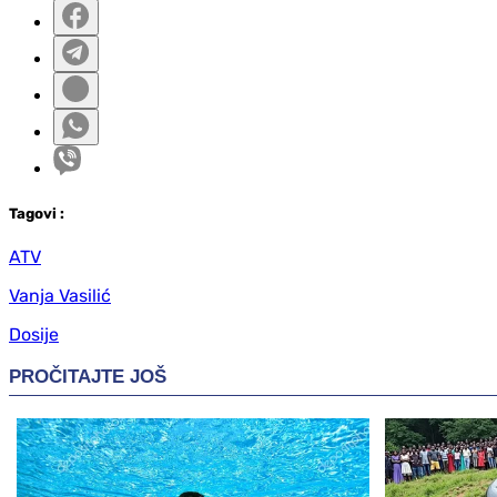
Tag
ovi
:
ATV
Vanja Vasilić
Dosije