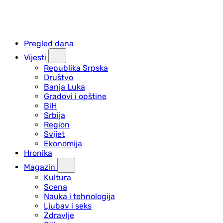
Pregled dana
Vijesti
Republika Srpska
Društvo
Banja Luka
Gradovi i opštine
BiH
Srbija
Region
Svijet
Ekonomija
Hronika
Magazin
Kultura
Scena
Nauka i tehnologija
Ljubav i seks
Zdravlje