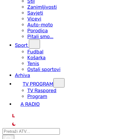
Stil
Zanimljivosti
Savjeti
Vicevi
Auto-moto
Porodica
Pitali smo...
Sport
Fudbal
Košarka
Tenis
Ostali sportovi
Arhiva
TV PROGRAM
ТV Raspored
Program
A RADIO
L