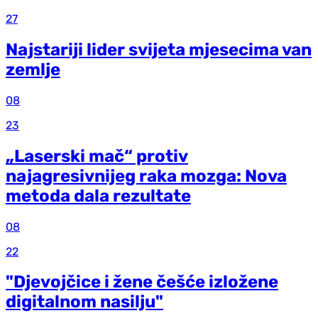
27
Najstariji lider svijeta mjesecima van
zemlje
08
23
„Laserski mač“ protiv
najagresivnijeg raka mozga: Nova
metoda dala rezultate
08
22
"Djevojčice i žene češće izložene
digitalnom nasilju"