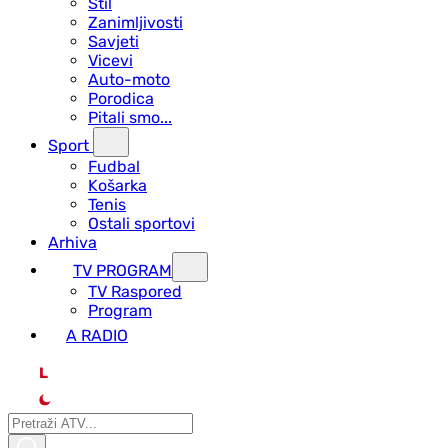
Stil
Zanimljivosti
Savjeti
Vicevi
Auto-moto
Porodica
Pitali smo...
Sport
Fudbal
Košarka
Tenis
Ostali sportovi
Arhiva
TV PROGRAM
ТV Raspored
Program
A RADIO
L