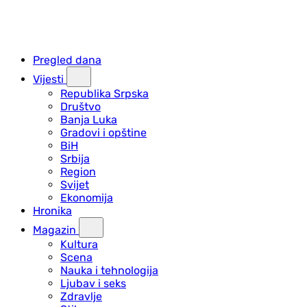
Pregled dana
Vijesti
Republika Srpska
Društvo
Banja Luka
Gradovi i opštine
BiH
Srbija
Region
Svijet
Ekonomija
Hronika
Magazin
Kultura
Scena
Nauka i tehnologija
Ljubav i seks
Zdravlje