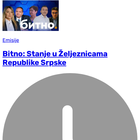
Emisije
Bitno: Stanje u Željeznicama
Republike Srpske