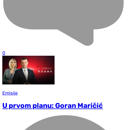
0
Emisije
U prvom planu: Goran Maričić