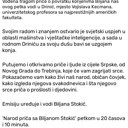
Vođena tragom priče o povratku korijenima Biljana nas
ovog petka vodi u Drinić, mjesto Vojislava Kecmana,
univerzitetskog profesora sa najprestižnijih američkih
fakulteta.
Svojim radom i znanjem ostvario je svjetski uspjeh u
oblasti mašinstva i vještačke inteligencije, a sada u
rodnom Driniću za svoju dušu bavi se uzgojem
konja.
Putujemo i otkrivamo priče i ljude iz cijele Srpske, od
Novog Grada do Trebinja, koje će vam zagrijati srce.
Pokazaćemo vam kako živi naš narod, običan čovjek,
kako izgleda njegova svakodnevica i šta njegovo
srce priča o prošlosti i djedovini.
Emisiju uređuje i vodi Biljana Stokić.
'Narod priča sa Biljanom Stokić' petkom u 20 časova
i 10 minuta.