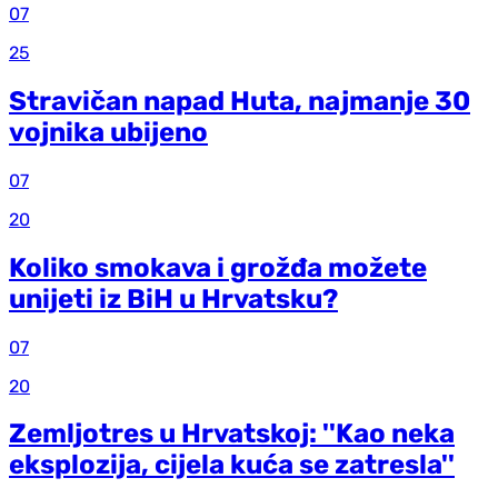
07
25
Stravičan napad Huta, najmanje 30
vojnika ubijeno
07
20
Koliko smokava i grožđa možete
unijeti iz BiH u Hrvatsku?
07
20
Zemljotres u Hrvatskoj: ''Kao neka
eksplozija, cijela kuća se zatresla''