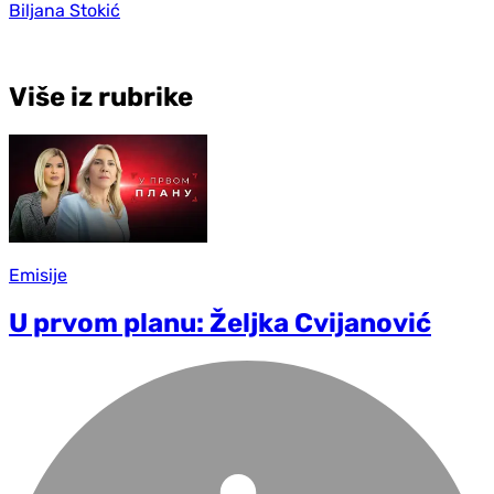
Biljana Stokić
Više iz rubrike
Emisije
U prvom planu: Željka Cvijanović