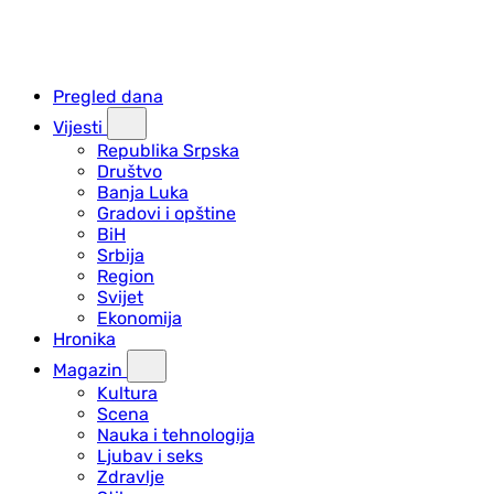
Pregled dana
Vijesti
Republika Srpska
Društvo
Banja Luka
Gradovi i opštine
BiH
Srbija
Region
Svijet
Ekonomija
Hronika
Magazin
Kultura
Scena
Nauka i tehnologija
Ljubav i seks
Zdravlje