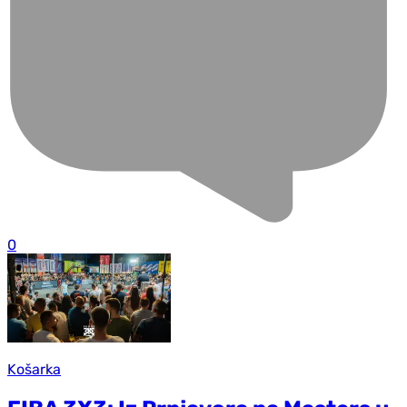
0
Košarka