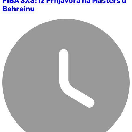
FIBA 3X3: Iz Prnjavora na Masters u
Bahreinu