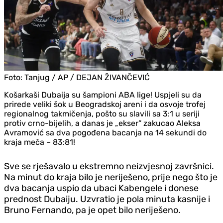
Foto:
Tanjug / AP / DEJAN ŽIVANČEVIĆ
Košarkaši Dubaija su šampioni ABA lige! Uspjeli su da
prirede veliki šok u Beogradskoj areni i da osvoje trofej
regionalnog takmičenja, pošto su slavili sa 3:1 u seriji
protiv crno-bijelih, a danas je „ekser“ zakucao Aleksa
Avramović sa dva pogođena bacanja na 14 sekundi do
kraja meča – 83:81!
Sve se rješavalo u ekstremno neizvjesnoj završnici.
Na minut do kraja bilo je neriješeno, prije nego što je
dva bacanja uspio da ubaci Kabengele i donese
prednost Dubaiju. Uzvratio je pola minuta kasnije i
Bruno Fernando, pa je opet bilo neriješeno.