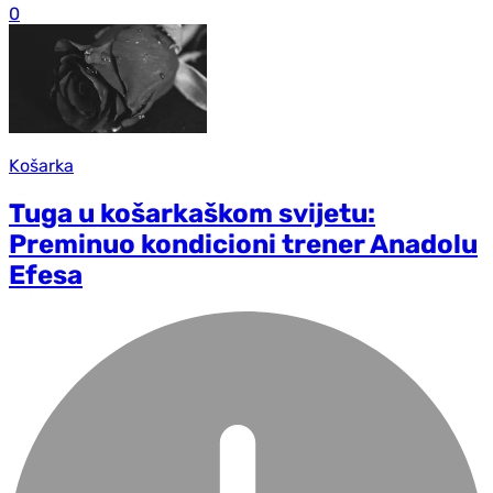
0
Košarka
Tuga u košarkaškom svijetu:
Preminuo kondicioni trener Anadolu
Efesa