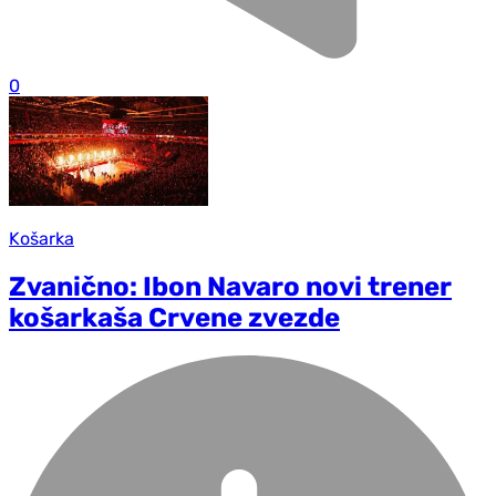
0
Košarka
Zvanično: Ibon Navaro novi trener
košarkaša Crvene zvezde