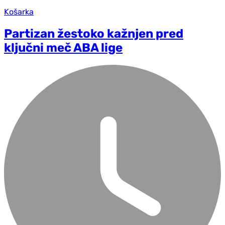
Košarka
Partizan žestoko kažnjen pred
ključni meč ABA lige