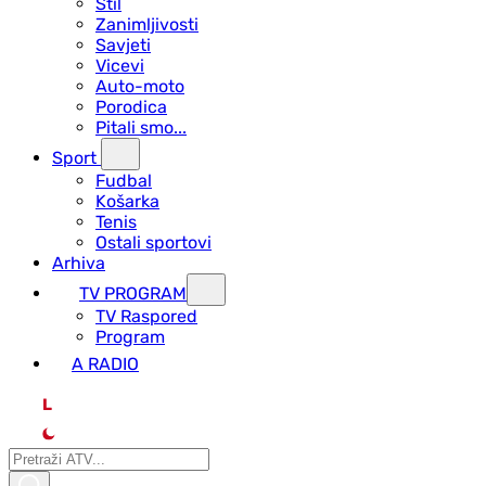
Stil
Zanimljivosti
Savjeti
Vicevi
Auto-moto
Porodica
Pitali smo...
Sport
Fudbal
Košarka
Tenis
Ostali sportovi
Arhiva
TV PROGRAM
ТV Raspored
Program
A RADIO
L