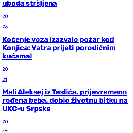
uboda stršljena
20
23
Kočenje voza izazvalo požar kod
Konjica: Vatra prijeti porodičnim
kućama!
20
21
Mali Aleksej iz Teslića, prijevremeno
rođena beba, dobio životnu bitku na
UKC-u Srpske
20
18