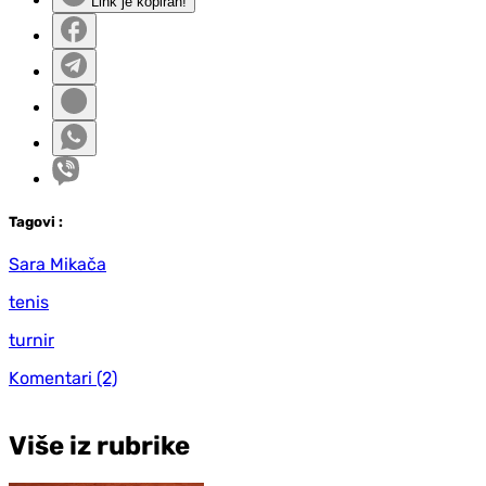
Link je kopiran!
Tag
ovi
:
Sara Mikača
tenis
turnir
Komentari
(2)
Više iz rubrike