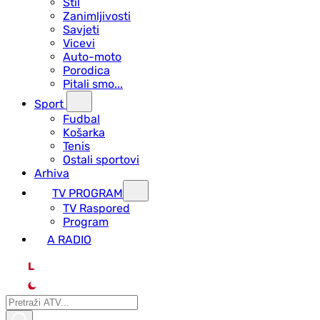
Stil
Zanimljivosti
Savjeti
Vicevi
Auto-moto
Porodica
Pitali smo...
Sport
Fudbal
Košarka
Tenis
Ostali sportovi
Arhiva
TV PROGRAM
ТV Raspored
Program
A RADIO
L