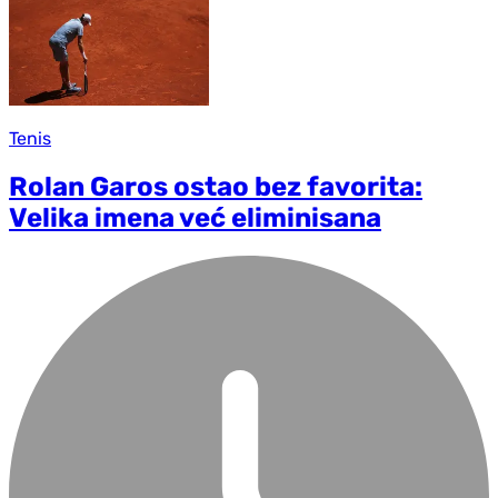
Tenis
Rolan Garos ostao bez favorita:
Velika imena već eliminisana