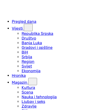
Pregled dana
Vijesti
Republika Srpska
Društvo
Banja Luka
Gradovi i opštine
BiH
Srbija
Region
Svijet
Ekonomija
Hronika
Magazin
Kultura
Scena
Nauka i tehnologija
Ljubav i seks
Zdravlje