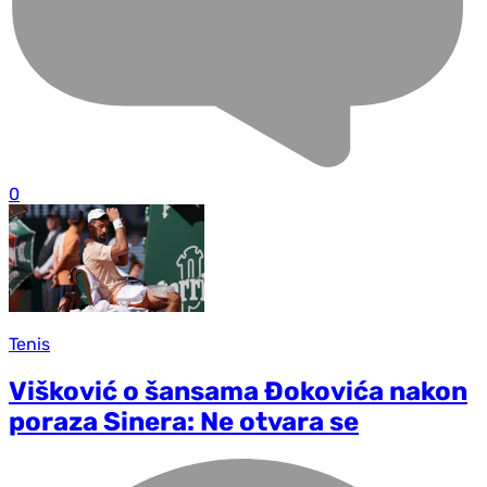
0
Tenis
Višković o šansama Đokovića nakon
poraza Sinera: Ne otvara se