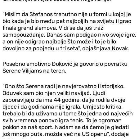
"Mislim da Stefanos trenutno nije u formi u kojoj je
bio kada je bio među pet najboljih na svijetu i igrao
finala grend slemova. Vidi se da još traži
samopouzdanje. Danas sam podigao nivo svoje igre,
a on nije odigrao najbolje što može i to je bilo
dovoljno za pobjedu u tri seta", objašnjava Novak.
Posebno emotivno Đoković je govorio o povratku
Serene Vilijams na teren.
"Ono što Serena radi je nevjerovatno i istorijsko.
Oduvek sam bio njen veliki navijač. Ljudi
zaboravljaju da ima 44 godine, da je rodila dvoje
djece i da godinama nije igrala. Umjesto kritika,
trebalo bi da uživamo u tome što jedna od najvećih
svih vremena ponovo igra tenis. To je ogroman
poklon za naš sport. Nadam se da ćemo je gledati
još mnogo puta, možda već na US openu", dodaje