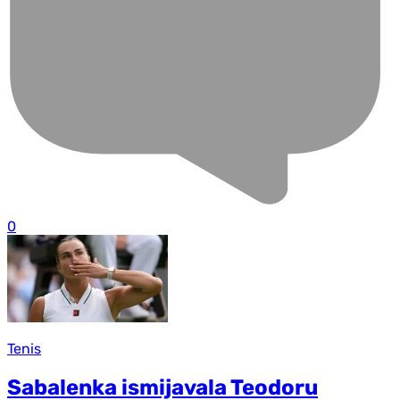
0
Tenis
Sabalenka ismijavala Teodoru