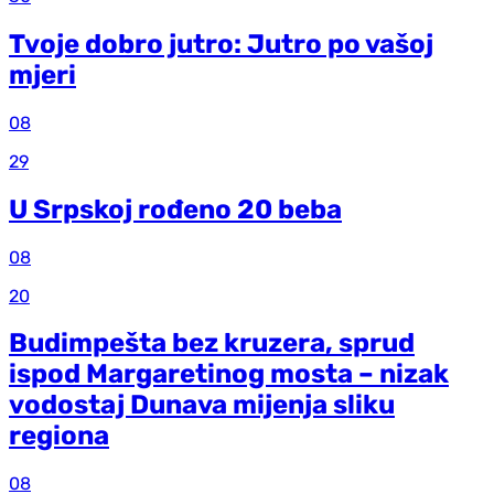
Tvoje dobro jutro: Jutro po vašoj
mjeri
08
29
U Srpskoj rođeno 20 beba
08
20
Budimpešta bez kruzera, sprud
ispod Margaretinog mosta – nizak
vodostaj Dunava mijenja sliku
regiona
08