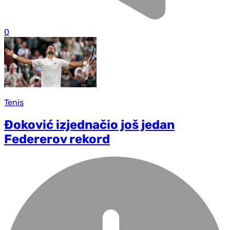
0
Tenis
Đoković izjednačio još jedan
Federerov rekord