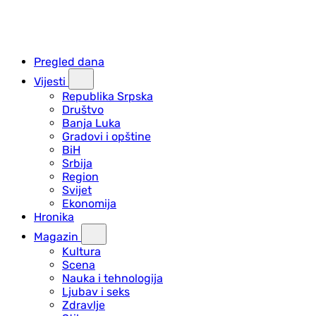
Pregled dana
Vijesti
Republika Srpska
Društvo
Banja Luka
Gradovi i opštine
BiH
Srbija
Region
Svijet
Ekonomija
Hronika
Magazin
Kultura
Scena
Nauka i tehnologija
Ljubav i seks
Zdravlje