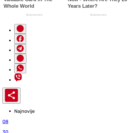
Najnovije
08
30