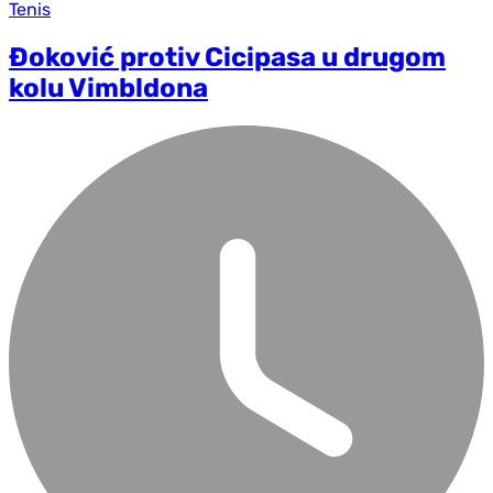
Tenis
Đoković protiv Cicipasa u drugom
kolu Vimbldona