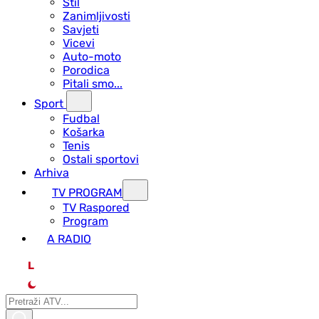
Stil
Zanimljivosti
Savjeti
Vicevi
Auto-moto
Porodica
Pitali smo...
Sport
Fudbal
Košarka
Tenis
Ostali sportovi
Arhiva
TV PROGRAM
ТV Raspored
Program
A RADIO
L