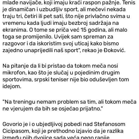
mlađe navijače, koji imaju kraći raspon pažnje. Tenis
je dinamičan i uzbudljiv sport, ali mečevi nekada
traju tri, četiri ili pet sati, što nije privlačno svima u
vremenu kada ljudi imaju bezbroj sadržaja na
ekranima. O tome se priča već 15 godina, ali malo
toga se promijenilo. Uvijek sam spreman za
razgovor i da iskoristim svoj uticaj kako bismo
zajedno unaprijedili naš sport", rekao je Đoković.
Na pitanje da li bi pristao da tokom meča nosi
mikrofon, kao što je slučaj u pojedinim drugim
sportovima, srpski teniser nije bio oduševljen tom
idejom.
"Na treningu nemam problem sa tim, ali tokom meča
ne vjerujem da bih se osjećao prijatno."
Govorio je i o ubjedljivoj pobedi nad Stefanosom
Cicipasom, koji je prethodno izjavio da je razlika
između njih dvojice sada veća nego ranije.