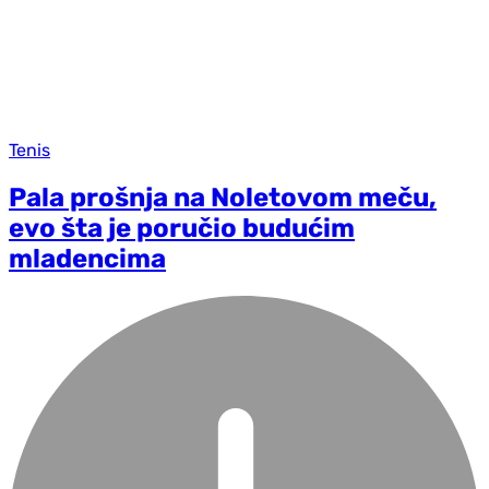
Tenis
Pala prošnja na Noletovom meču,
evo šta je poručio budućim
mladencima