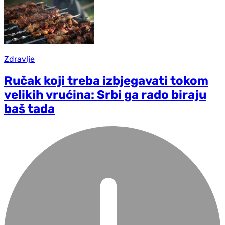
Zdravlje
Ručak koji treba izbjegavati tokom
velikih vrućina: Srbi ga rado biraju
baš tada