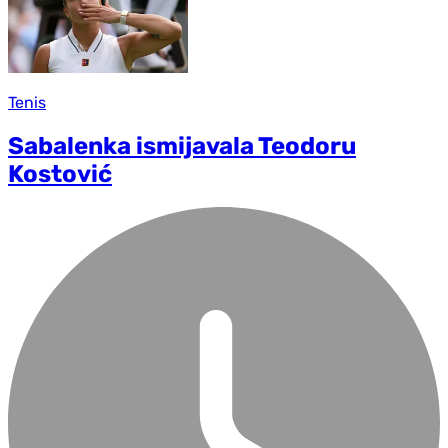
Tenis
Sabalenka ismijavala Teodoru
Kostović