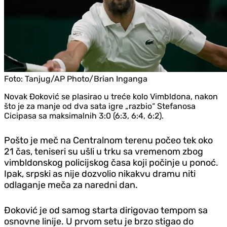
Foto:
Tanjug/AP Photo/Brian Inganga
Novak Đoković se plasirao u treće kolo Vimbldona, nakon
što je za manje od dva sata igre „razbio“ Stefanosa
Cicipasa sa maksimalnih 3:0 (6:3, 6:4, 6:2).
Pošto je meč na Centralnom terenu počeo tek oko
21 čas, teniseri su ušli u trku sa vremenom zbog
vimbldonskog policijskog časa koji počinje u ponoć.
Ipak, srpski as nije dozvolio nikakvu dramu niti
odlaganje meča za naredni dan.
Đoković je od samog starta dirigovao tempom sa
osnovne linije. U prvom setu je brzo stigao do