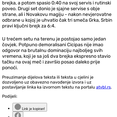
brejka, a potom spasio 0:40 na svoj servis i rutinski
poveo. Drugi set donio je sjajne servise s obje
strane, ali i Novakovu magiju - nakon nevjerovatne
odbrane u kojoj je uhvatio čak tri smeča Grka, Srbin
pravi ključni brejk za 6:4.
U trećem setu na terenu je postojao samo jedan
čovjek. Potpuno demoralisani Cicipas nije imao
odgovor na brutalnu dominaciju najboljeg svih
vremena, koji je sa još dva brejka ekspresno stavio
tačku na ovaj meč i završio posao daleko prije
ponoći.
Preuzimanje dijelova teksta ili teksta u cjelini je
dozvoljeno uz obavezno navođenje izvora i uz
postavljanje linka ka izvornom tekstu na portalu
atvbl.rs
.
Podijeli:
Link je kopiran!