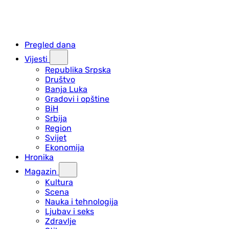
Pregled dana
Vijesti
Republika Srpska
Društvo
Banja Luka
Gradovi i opštine
BiH
Srbija
Region
Svijet
Ekonomija
Hronika
Magazin
Kultura
Scena
Nauka i tehnologija
Ljubav i seks
Zdravlje