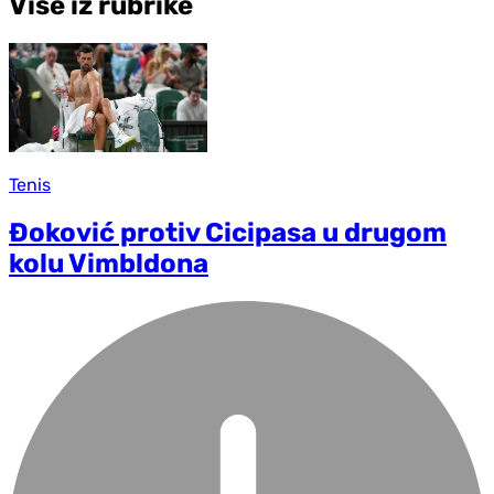
Više iz rubrike
Tenis
Đoković protiv Cicipasa u drugom
kolu Vimbldona