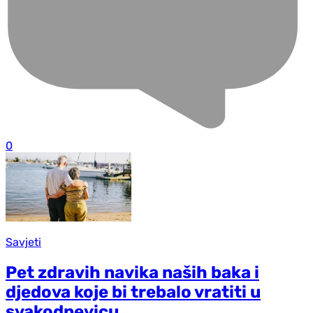
0
Savjeti
Pet zdravih navika naših baka i
d‌jedova koje bi trebalo vratiti u
svakodnevicu