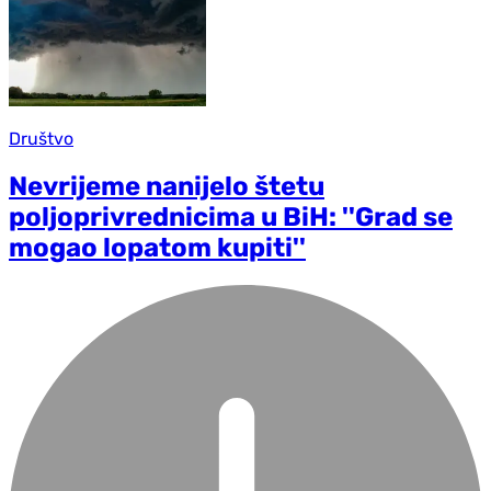
Društvo
Nevrijeme nanijelo štetu
poljoprivrednicima u BiH: ''Grad se
mogao lopatom kupiti''