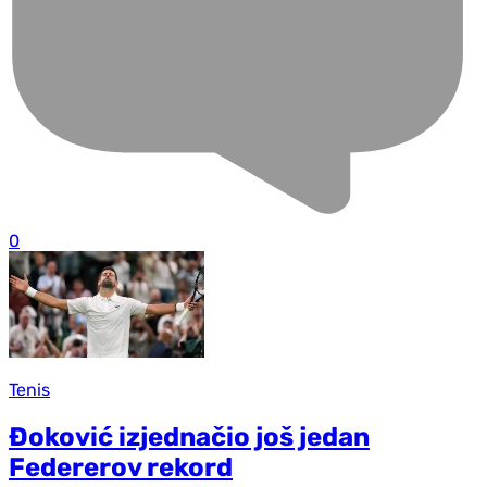
0
Tenis
Đoković izjednačio još jedan
Federerov rekord