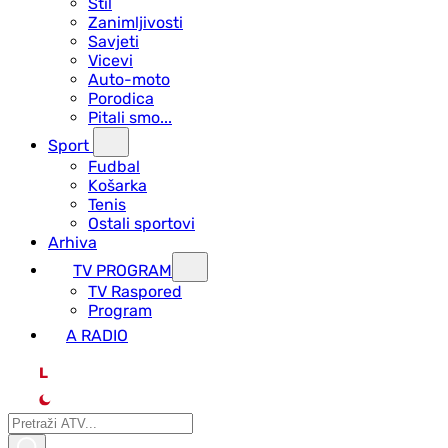
Stil
Zanimljivosti
Savjeti
Vicevi
Auto-moto
Porodica
Pitali smo...
Sport
Fudbal
Košarka
Tenis
Ostali sportovi
Arhiva
TV PROGRAM
ТV Raspored
Program
A RADIO
L