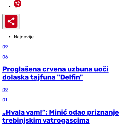
Najnovije
09
06
Proglašena crvena uzbuna uoči
dolaska tajfuna "Delfin"
09
01
„Hvala vam!“: Minić odao priznanje
trebinjskim vatrogascima