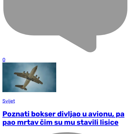
0
Svijet
Poznati bokser divljao u avionu, pa
pao mrtav čim su mu stavili lisice