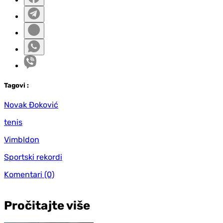
Tag
ovi
:
Novak Đoković
tenis
Vimbldon
Sportski rekordi
Komentari
(0)
Pročitajte više