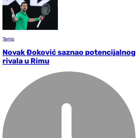
Tenis
Novak Đoković saznao potencijalnog
rivala u Rimu