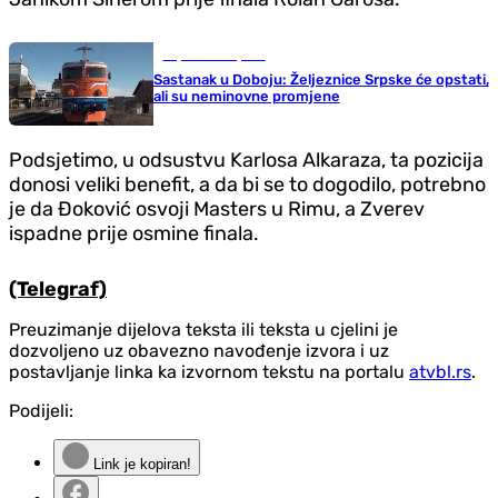
Republika Srpska
Sastanak u Doboju: Željeznice Srpske će opstati,
ali su neminovne promjene
Podsjetimo, u odsustvu Karlosa Alkaraza, ta pozicija
donosi veliki benefit, a da bi se to dogodilo, potrebno
je da Đoković osvoji Masters u Rimu, a Zverev
ispadne prije osmine finala.
(Telegraf)
Preuzimanje dijelova teksta ili teksta u cjelini je
dozvoljeno uz obavezno navođenje izvora i uz
postavljanje linka ka izvornom tekstu na portalu
atvbl.rs
.
Podijeli:
Link je kopiran!