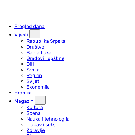
Pregled dana
Vijesti
Republika Srpska
Društvo
Banja Luka
Gradovi i opštine
BiH
Srbija
Region
Svijet
Ekonomija
Hronika
Magazin
Kultura
Scena
Nauka i tehnologija
Ljubav i seks
Zdravlje