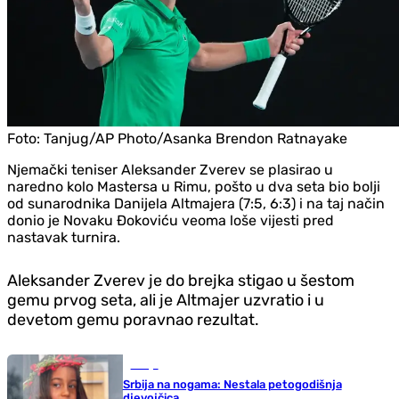
Foto:
Tanjug/AP Photo/Asanka Brendon Ratnayake
Njemački teniser Aleksander Zverev se plasirao u
naredno kolo Mastersa u Rimu, pošto u dva seta bio bolji
od sunarodnika Danijela Altmajera (7:5, 6:3) i na taj način
donio je Novaku Đokoviću veoma loše vijesti pred
nastavak turnira.
Aleksander Zverev je do brejka stigao u šestom
gemu prvog seta, ali je Altmajer uzvratio i u
devetom gemu poravnao rezultat.
Srbija
Srbija na nogama: Nestala petogodišnja
djevojčica