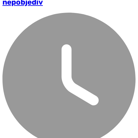
nepobjediv