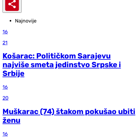
Najnovije
16
21
Košarac: Političkom Sarajevu
najviše smeta jedinstvo Srpske i
Srbije
16
20
Muškarac (74) štakom pokušao ubiti
ženu
16