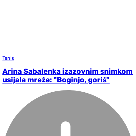
Tenis
Arina Sabalenka izazovnim snimkom
usijala mreže: "Boginjo, goriš"