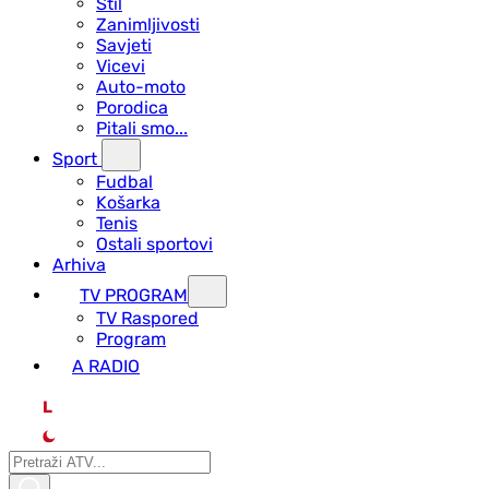
Stil
Zanimljivosti
Savjeti
Vicevi
Auto-moto
Porodica
Pitali smo...
Sport
Fudbal
Košarka
Tenis
Ostali sportovi
Arhiva
TV PROGRAM
ТV Raspored
Program
A RADIO
L