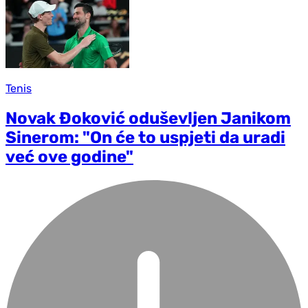
Tenis
Novak Đoković oduševljen Janikom
Sinerom: "On će to uspjeti da uradi
već ove godine"