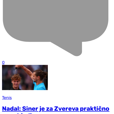
0
Tenis
Nadal: Siner je za Zvereva praktično