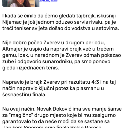
I kada se činilo da ćemo gledati tajbrejk, iskusniji
Nijemac je još jednom oduzeo servis rivalu, pa je
treći teniser svijeta došao do vođstva u setovima.
Nije dobro počeo Zverev u drugom periodu,
Altmajer je uspio da napravi brejk već u trećem
gemu, ipak, u narednom je Zverev odmah pokazao
zube i odgovorio sunarodniku, pa smo ponovo
gledali izjednačen tenis.
Napravio je brejk Zverev pri rezultatu 4:3 i na taj
način napravio ključni potez ka plasmanu u
šesnaestinu finala.
Na ovaj način, Novak Đoković ima sve manje šanse
za "magično" drugo mjesto koje bi mu zasigurno
garantovalo to da neće moći da se sastane sa
Janikom Sinerom prije finala Rolan Garosa.