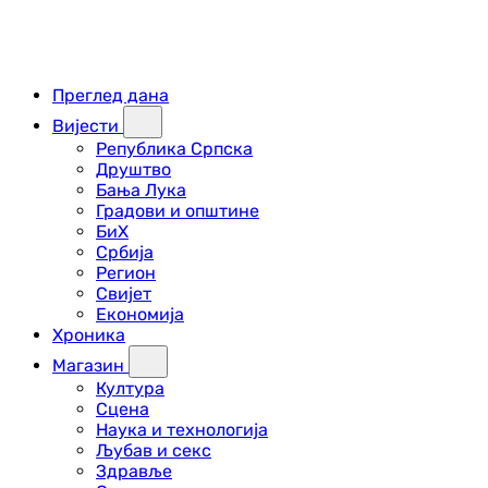
Преглед дана
Вијести
Република Српска
Друштво
Бања Лука
Градови и општине
БиХ
Србија
Регион
Свијет
Економија
Хроника
Магазин
Култура
Сцена
Наука и технологија
Љубав и секс
Здравље