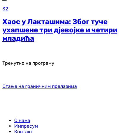
32
Хаос у Лакташима: Због туче
ухапшене три дјевојке и четири
младића
Тренутно на програму
Стање на граничним прелазима
О нама
Импресум
Контакт