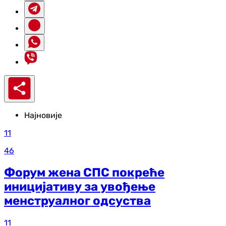
Најновије
11
46
Форум жена СПС покреће
иницијативу за увођење
менструалног одсуства
11