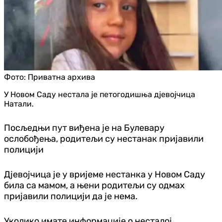
Фото:
Приватна архива
У Новом Саду нестала је петогодишња дјевојчица
Натали.
Посљедњи пут виђена је на Булевару
ослобођења, родитељи су нестанак пријавили
полицији
Дјевојчица је у вријеме нестанка у Новом Саду
била са мамом, а њени родитељи су одмах
пријавили полицији да је нема.
Уколико имате информације о несталој