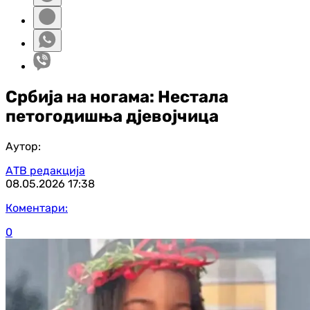
Србија на ногама: Нестала
петогодишња дјевојчица
Аутор:
АТВ редакција
08.05.2026
17:38
Коментари:
0