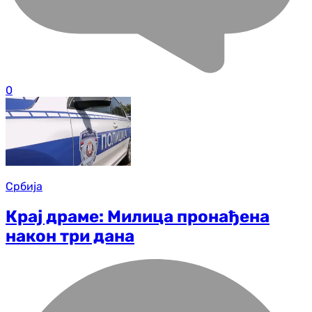
0
Србија
Крај драме: Милица пронађена
након три дана