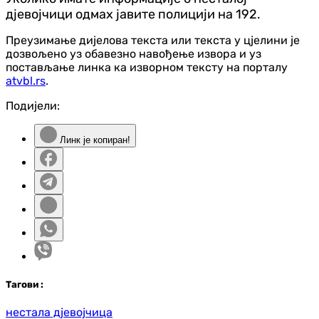
дјевојчици одмах јавите полицији на 192.
Преузимање дијелова текста или текста у цјелини је
дозвољено уз обавезно навођење извора и уз
постављање линка ка изворном тексту на порталу
atvbl.rs
.
Подијели:
Линк је копиран!
Таг
ови
:
нестала дјевојчица