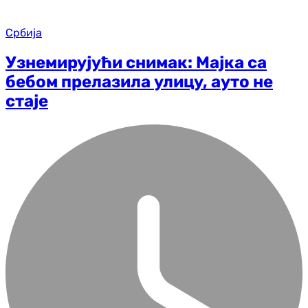
Србија
Узнемирујући снимак: Мајка са
бебом прелазила улицу, ауто не
стаје