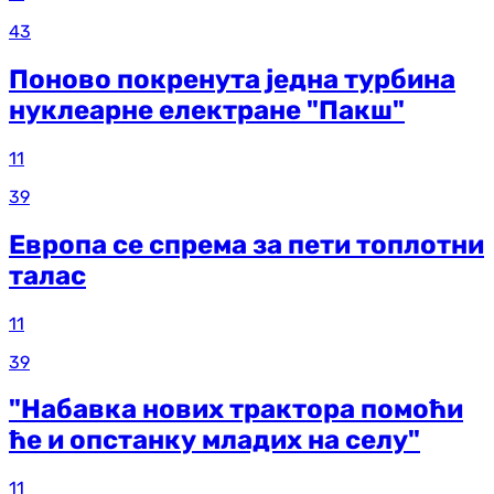
43
Поново покренута једна турбина
нуклеарне електране "Пакш"
11
39
Европа се спрема за пети топлотни
талас
11
39
"Набавка нових трактора помоћи
ће и опстанку младих на селу"
11