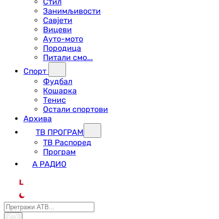
Стил
Занимљивости
Савјети
Вицеви
Ауто-мото
Породица
Питали смо...
Спорт
Фудбал
Кошарка
Тенис
Остали спортови
Архива
ТВ ПРОГРАМ
ТВ Распоред
Програм
А РАДИО
L