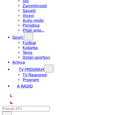
Stil
Zanimljivosti
Savjeti
Vicevi
Auto-moto
Porodica
Pitali smo...
Sport
Fudbal
Košarka
Tenis
Ostali sportovi
Arhiva
TV PROGRAM
ТV Raspored
Program
A RADIO
L