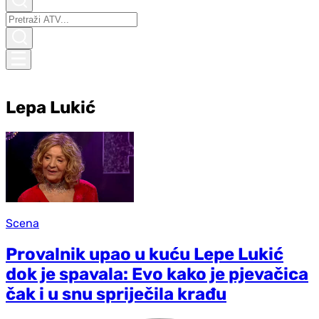
Lepa Lukić
Scena
Provalnik upao u kuću Lepe Lukić
dok je spavala: Evo kako je pjevačica
čak i u snu spriječila krađu