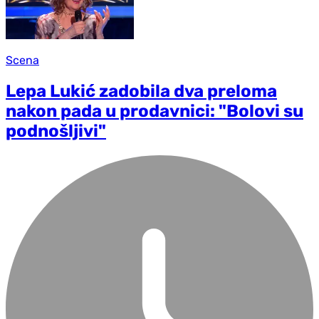
Scena
Lepa Lukić zadobila dva preloma
nakon pada u prodavnici: "Bolovi su
podnošljivi"