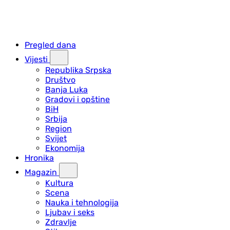
Pregled dana
Vijesti
Republika Srpska
Društvo
Banja Luka
Gradovi i opštine
BiH
Srbija
Region
Svijet
Ekonomija
Hronika
Magazin
Kultura
Scena
Nauka i tehnologija
Ljubav i seks
Zdravlje