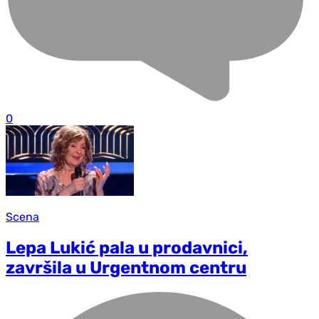
0
Scena
Lepa Lukić pala u prodavnici,
završila u Urgentnom centru