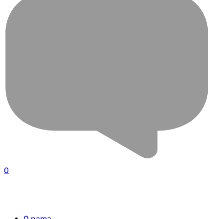
0
O nama