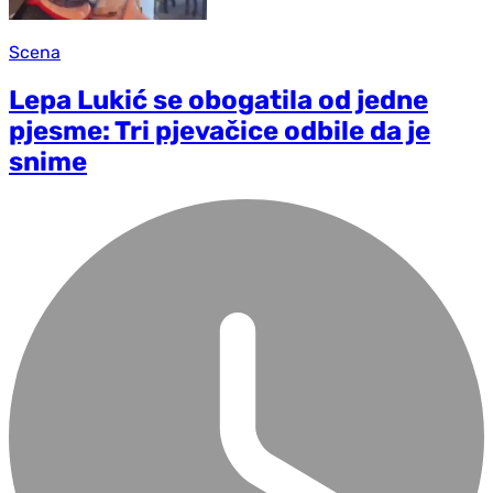
Scena
Lepa Lukić se obogatila od jedne
pjesme: Tri pjevačice odbile da je
snime