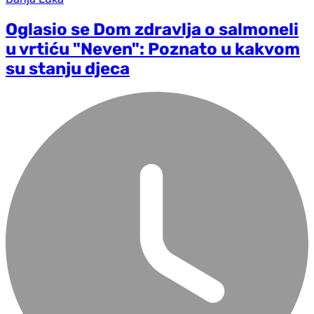
Oglasio se Dom zdravlja o salmoneli
u vrtiću "Neven": Poznato u kakvom
su stanju djeca