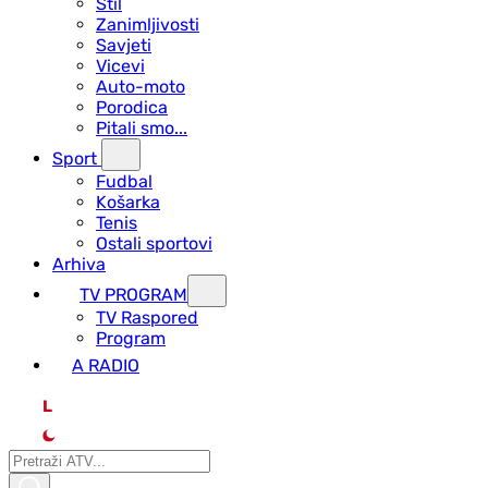
Stil
Zanimljivosti
Savjeti
Vicevi
Auto-moto
Porodica
Pitali smo...
Sport
Fudbal
Košarka
Tenis
Ostali sportovi
Arhiva
TV PROGRAM
ТV Raspored
Program
A RADIO
L