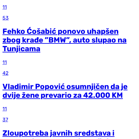
11
53
Fehko Ćošabić ponovo uhapšen
zbog krađe ”BMW”, auto slupao na
Tunjicama
11
42
Vladimir Popović osumnjičen da je
dvije žene prevario za 42.000 KM
11
37
Zloupotreba javnih sredstava i