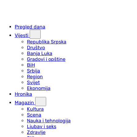
Pregled dana
Vijesti
Republika Srpska
Društvo
Banja Luka
Gradovi i opštine
BiH
Srbija
Region
Svijet
Ekonomija
Hronika
Magazin
Kultura
Scena
Nauka i tehnologija
Ljubav i seks
Zdravlje