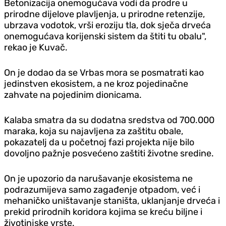
Betonizacija onemogućava vodi da prodre u
prirodne dijelove plavljenja, u prirodne retenzije,
ubrzava vodotok, vrši eroziju tla, dok sječa drveća
onemogućava korijenski sistem da štiti tu obalu",
rekao je Kuvač.
On je dodao da se Vrbas mora se posmatrati kao
jedinstven ekosistem, a ne kroz pojedinačne
zahvate na pojedinim dionicama.
Kalaba smatra da su dodatna sredstva od 700.000
maraka, koja su najavljena za zaštitu obale,
pokazatelj da u početnoj fazi projekta nije bilo
dovoljno pažnje posvećeno zaštiti životne sredine.
On je upozorio da narušavanje ekosistema ne
podrazumijeva samo zagađenje otpadom, već i
mehaničko uništavanje staništa, uklanjanje drveća i
prekid prirodnih koridora kojima se kreću biljne i
životinjske vrste.