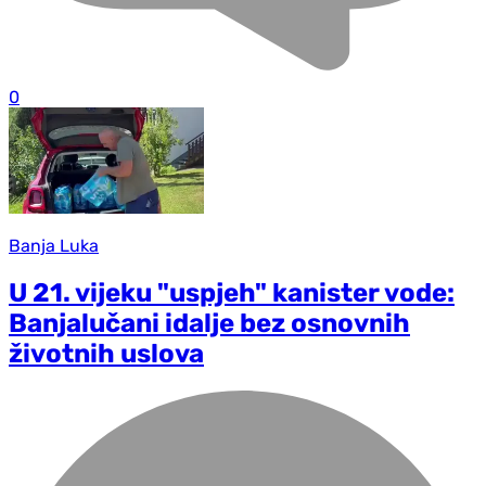
0
Banja Luka
U 21. vijeku "uspjeh" kanister vode:
Banjalučani idalje bez osnovnih
životnih uslova