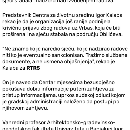
sječi stabala i nadzoru nad izvođenjem radova.
Predstavnik Centra za životnu sredinu Igor Kalaba
rekao je da je organizacija još ranije podnijela
krivičnu prijavu zbog radova uz Vrbas, koja će biti
proširena i na sječu stabala na području Obilićeva.
"Ne znamo ko je naredio sječu, ko je nadzirao radove
niti ko je eventualno sankcionisan. Tražimo službene
dokumente, a ne usmena objašnjenja", rekao je
Kalaba za
RTRS
On je naveo da Centar mjesecima bezuspješno
pokušava dobiti informacije putem zahtjeva za
pristup informacijama, uprkos sudskoj odluci kojom
je gradskoj administraciji naloženo da postupi po
njihovom zahtjevu.
Vanredni profesor Arhitektonsko-građevinsko-
geodetskog fakulteta Univerziteta u Banjaluci Igor