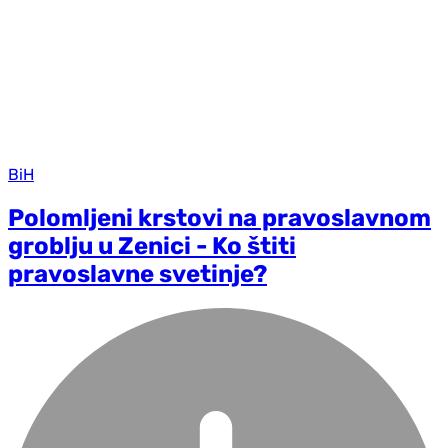
BiH
Polomljeni krstovi na pravoslavnom
groblju u Zenici - Ko štiti
pravoslavne svetinje?