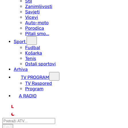
Stil
Zanimljivosti
Savjeti
Vicevi
Auto-moto
Porodica
Pitali smo...
Sport
Fudbal
Košarka
Tenis
Ostali sportovi
Arhiva
TV PROGRAM
ТV Raspored
Program
A RADIO
L