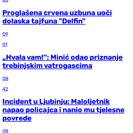
Proglašena crvena uzbuna uoči
dolaska tajfuna "Delfin"
09
01
„Hvala vam!“: Minić odao priznanje
trebinjskim vatrogascima
08
42
Incident u Ljubinju: Maloljetnik
napao policajca i nanio mu tjelesne
povrede
08