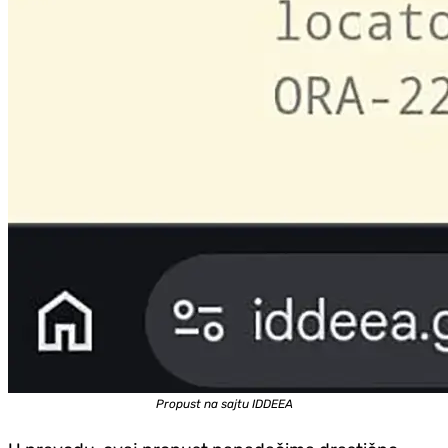
Propust na sajtu IDDEEA