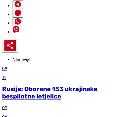
Najnovije
09
11
Rusija: Oborene 153 ukrajinske
bespilotne letjelice
09
06