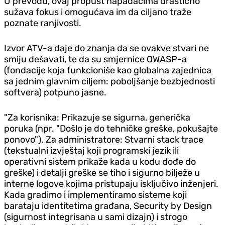
U prevodu, ovaj propust napadačima drastično
sužava fokus i omogućava im da ciljano traže
poznate ranjivosti.
Izvor ATV-a daje do znanja da se ovakve stvari ne
smiju dešavati, te da su smjernice OWASP-a
(fondacije koja funkcioniše kao globalna zajednica
sa jednim glavnim ciljem: poboljšanje bezbjednosti
softvera) potpuno jasne.
"Za korisnika: Prikazuje se sigurna, generička
poruka (npr. "Došlo je do tehničke greške, pokušajte
ponovo"). Za administratore: Stvarni stack trace
(tekstualni izvještaj koji programski jezik ili
operativni sistem prikaže kada u kodu dođe do
greške) i detalji greške se tiho i sigurno bilježe u
interne logove kojima pristupaju isključivo inženjeri. ​
Kada gradimo i implementiramo sisteme koji
barataju identitetima građana, Security by Design
(sigurnost integrisana u sami dizajn) i strogo