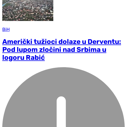
BiH
Američki tužioci dolaze u Derventu:
Pod lupom zločini nad Srbima u
logoru Rabić