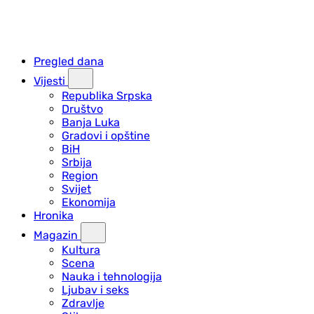
Pregled dana
Vijesti
Republika Srpska
Društvo
Banja Luka
Gradovi i opštine
BiH
Srbija
Region
Svijet
Ekonomija
Hronika
Magazin
Kultura
Scena
Nauka i tehnologija
Ljubav i seks
Zdravlje