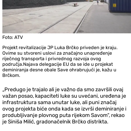
Foto:
ATV
Projekt revitalizacije JP Luka Brčko priveden je kraju.
Ovime su stvoreni uslovi za značajno unapređenje
riječnog transporta i privrednog razvoja ovog
područja.Najava delegacije EU da se ide u projekat
deminiranja desne obale Save ohrabrujući je, kažu u
Brčkom.
„Predugo je trajalo ali je važno da smo završili ovaj
važan posao, kapaciteti luke su uvećani, uređena je
infrastruktura sama unutar luke, ali puni značaj
ovog projekta biće onda kada se izvrši deminiranje i
produbljivanje plovnog puta rijekom Savom“, rekao
je Siniša Milić, gradonačelnik Brčko distrikta.