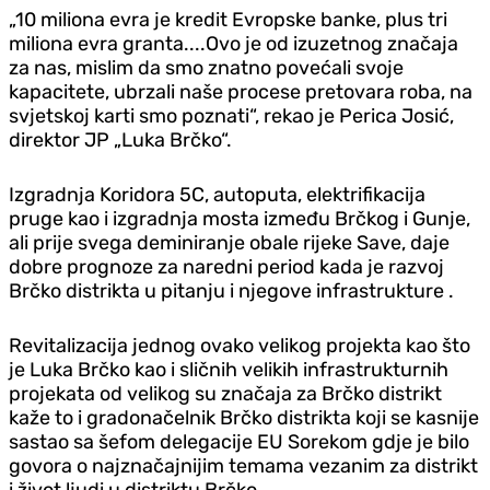
„10 miliona evra je kredit Evropske banke, plus tri
miliona evra granta....Ovo je od izuzetnog značaja
za nas, mislim da smo znatno povećali svoje
kapacitete, ubrzali naše procese pretovara roba, na
svjetskoj karti smo poznati“, rekao je Perica Josić,
direktor JP „Luka Brčko“.
Izgradnja Koridora 5C, autoputa, elektrifikacija
pruge kao i izgradnja mosta između Brčkog i Gunje,
ali prije svega deminiranje obale rijeke Save, daje
dobre prognoze za naredni period kada je razvoj
Brčko distrikta u pitanju i njegove infrastrukture .
Revitalizacija jednog ovako velikog projekta kao što
je Luka Brčko kao i sličnih velikih infrastrukturnih
projekata od velikog su značaja za Brčko distrikt
kaže to i gradonačelnik Brčko distrikta koji se kasnije
sastao sa šefom delegacije EU Sorekom gdje je bilo
govora o najznačajnijim temama vezanim za distrikt
i život ljudi u distriktu Brčko.