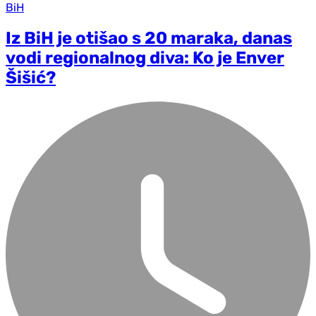
BiH
Iz BiH je otišao s 20 maraka, danas
vodi regionalnog diva: Ko je Enver
Šišić?