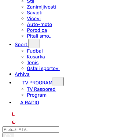
Stil
Zanimljivosti
Savjeti
Vicevi
Auto-moto
Porodica
Pitali smo...
Sport
Fudbal
Košarka
Tenis
Ostali sportovi
Arhiva
TV PROGRAM
ТV Raspored
Program
A RADIO
L