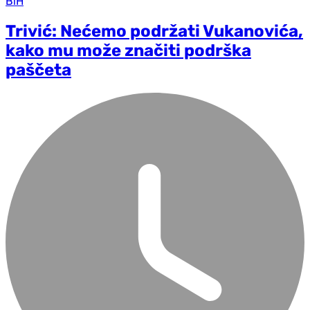
BiH
Trivić: Nećemo podržati Vukanovića,
kako mu može značiti podrška
paščeta