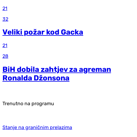
21
32
Veliki požar kod Gacka
21
28
BiH dobila zahtjev za agreman
Ronalda Džonsona
Trenutno na programu
Stanje na graničnim prelazima