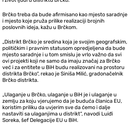
Brčko treba da bude afirmisano kao mjesto saradnje
i mjesto koje pruža prilike realizaciji brojnih
poslovnih ideja, kažu u Brčkom.
„Distrikt Brčko je sredina koja je svojim geografskim,
političkim i pravnim statusom opredjeljena da bude
mjesto saradnje i u tom smislu je vrlo važno da svi
ovi projekti koji ne samo da imaju značaj za Brčko
već i za entitete u BiH budu realizovani na prostoru
distrikta Brčko“, rekao je Siniša Milić, gradonačelnik
Brčko distrikta.
„Ulaganje u Brčko, ulaganje u BiH je i ulaganje u
zemlju za koju vjerujemo da je buduća članica EU,
koristim priliku da uvjerim sve da ćemo i dalje
nastaviti sa ulaganjima u distrikt“, navodi Luiđi
Soreka, šef Delegacije EU u BiH.