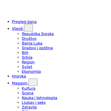
Pregled dana
Vijesti
Republika Srpska
Društvo
Banja Luka
Gradovi i opštine
BiH
Srbija
Region
Svijet
Ekonomija
Hronika
Magazin
Kultura
Scena
Nauka i tehnologija
Ljubav i seks
Zdravlje