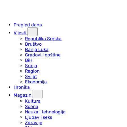
Pregled dana
Vijesti
Republika Srpska
Društvo
Banja Luka
Gradovi i opštine
BiH
Srbija
Region
Svijet
Ekonomija
Hronika
Magazin
Kultura
Scena
Nauka i tehnologija
Ljubav i seks
Zdravlje