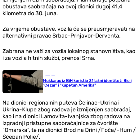
obustava saobraćaja na ovoj dionici dugoj 41,4
kilometra do 30. juna.
Za vrijeme obustave, vozila će se preusmjeravati na
alternativni pravac Srbac-Prnjavor-Derventa.
Zabrana ne važi za vozila lokalnog stanovništva, kao
i za vozila hitnih službi, prenosi Srna.
Svijet
Muškarac iz BiH koristio 31 lažni identitet: Bio i
"Cezar" i "Kapetan Amerika"
Na dionici regionalnih puteva Čelinac-Ukrina i
Ukrina-Klupe zbog radova je izmijenjen saobraćaj,
kao i na dionici Lamovita-Ivanjska zbog radova na
izgradnji pristupne saobraćajnice za čvorište
"Omarska", te na dionici Brod na Drini /Foča/-Hum /
Šćepan Polje/.