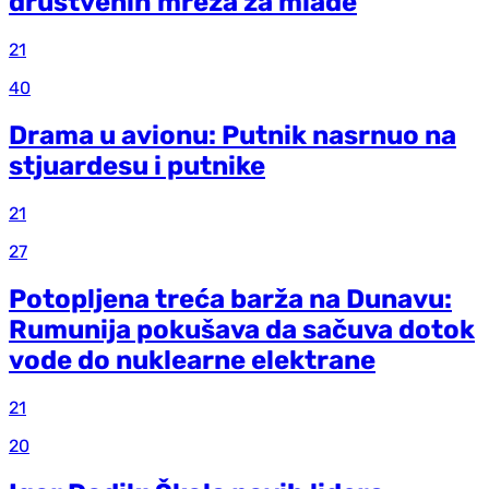
društvenih mreža za mlade
21
40
Drama u avionu: Putnik nasrnuo na
stjuardesu i putnike
21
27
Potopljena treća barža na Dunavu:
Rumunija pokušava da sačuva dotok
vode do nuklearne elektrane
21
20