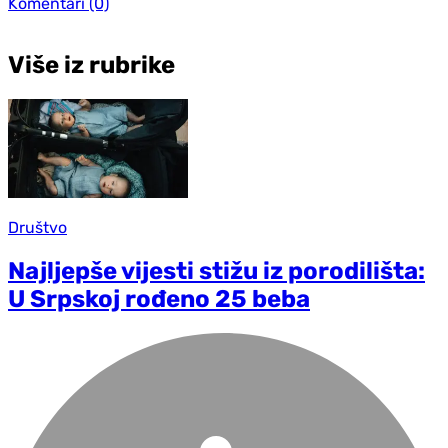
Komentari
(0)
Više iz rubrike
Društvo
Najljepše vijesti stižu iz porodilišta:
U Srpskoj rođeno 25 beba