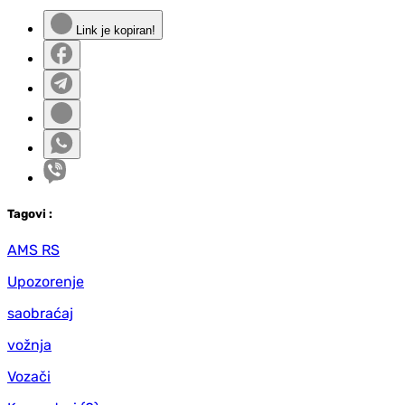
Link je kopiran!
Tag
ovi
:
AMS RS
Upozorenje
saobraćaj
vožnja
Vozači