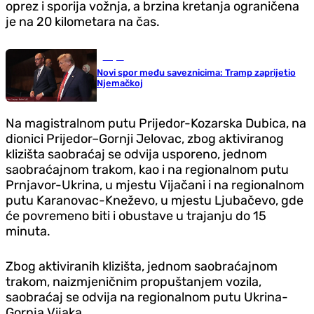
oprez i sporija vožnja, a brzina kretanja ograničena
je na 20 kilometara na čas.
Svijet
Novi spor među saveznicima: Tramp zaprijetio
Njemačkoj
Na magistralnom putu Prijedor-Kozarska Dubica, na
dionici Prijedor–Gornji Jelovac, zbog aktiviranog
klizišta saobraćaj se odvija usporeno, jednom
saobraćajnom trakom, kao i na regionalnom putu
Prnjavor-Ukrina, u mjestu Vijačani i na regionalnom
putu Karanovac-Kneževo, u mjestu Ljubačevo, gde
će povremeno biti i obustave u trajanju do 15
minuta.
Zbog aktiviranih klizišta, jednom saobraćajnom
trakom, naizmjeničnim propuštanjem vozila,
saobraćaj se odvija na regionalnom putu Ukrina-
Gornja Vijaka.