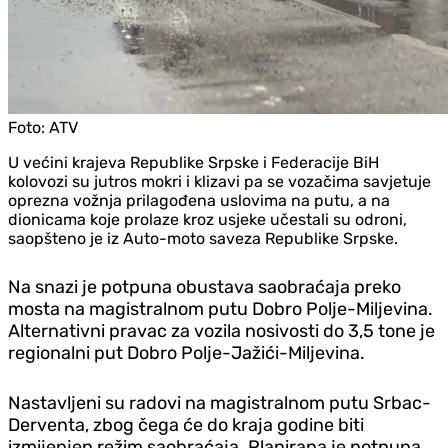
Foto:
ATV
U većini krajeva Republike Srpske i Federacije BiH
kolovozi su jutros mokri i klizavi pa se vozačima savjetuje
oprezna vožnja prilagođena uslovima na putu, a na
dionicama koje prolaze kroz usjeke učestali su odroni,
saopšteno je iz Auto-moto saveza Republike Srpske.
Na snazi je potpuna obustava saobraćaja preko
mosta na magistralnom putu Dobro Polje-Miljevina.
Alternativni pravac za vozila nosivosti do 3,5 tone je
regionalni put Dobro Polje-Jažići-Miljevina.
Nastavljeni su radovi na magistralnom putu Srbac-
Derventa, zbog čega će do kraja godine biti
izmijenjen režim saobraćaja. Planirana je potpuna