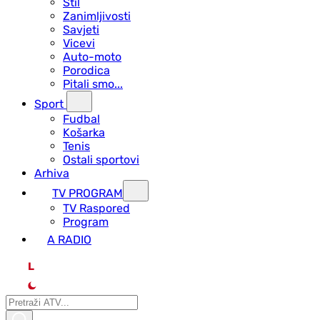
Stil
Zanimljivosti
Savjeti
Vicevi
Auto-moto
Porodica
Pitali smo...
Sport
Fudbal
Košarka
Tenis
Ostali sportovi
Arhiva
TV PROGRAM
ТV Raspored
Program
A RADIO
L