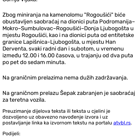
Zbog miniranja na kamenolomu "Rogoušići" biće
obustavljen saobraćaj na dionici puta Podromanija–
Mokro–Sumbulovac–Rogoušići–Donja Ljubogošta u
mjestu Rogoušići, kao i na dionici puta od entitetske
granice Lapišnica-Ljubogošta, u mjestu Han
Derventa, svaki radni dan i subotom, u vremenu
između 12.00 i 16.00 časova, u trajanju od dva puta
po pet do sedam minuta.
Na graničnim prelazima nema dužih zadržavanja.
Na graničnom prelazu Šepak zabranjen je saobraćaj
za teretna vozila.
Preuzimanje dijelova teksta ili teksta u cjelini je
dozvoljeno uz obavezno navođenje izvora i uz
postavljanje linka ka izvornom tekstu na portalu
atvbl.rs
.
Podijeli: