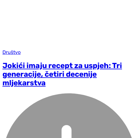
Društvo
Jokići imaju recept za uspjeh: Tri
generacije, četiri decenije
mljekarstva