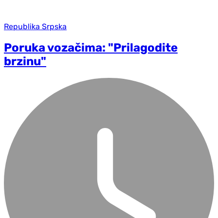
Republika Srpska
Poruka vozačima: "Prilagodite
brzinu"