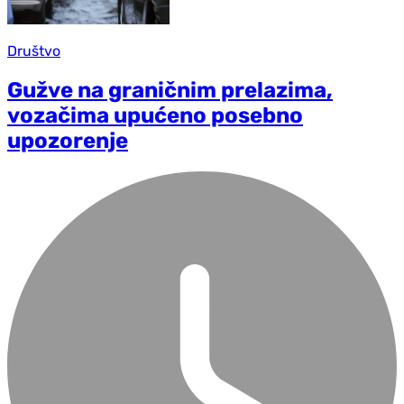
Društvo
Gužve na graničnim prelazima,
vozačima upućeno posebno
upozorenje