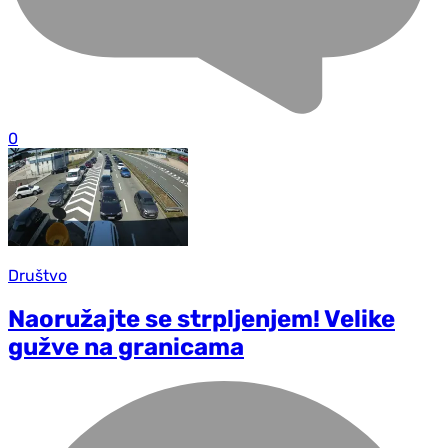
0
Društvo
Naoružajte se strpljenjem! Velike
gužve na granicama