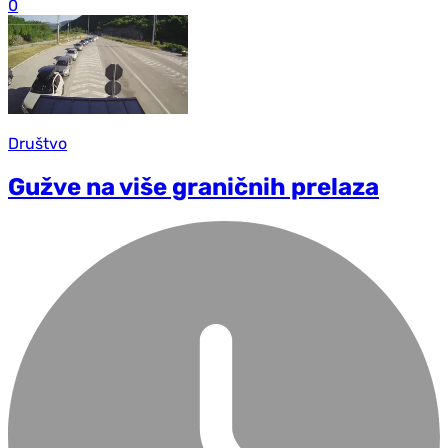
0
Društvo
Gužve na više graničnih prelaza