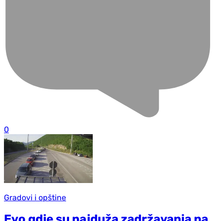
0
Gradovi i opštine
Evo gdje su najduža zadržavanja na