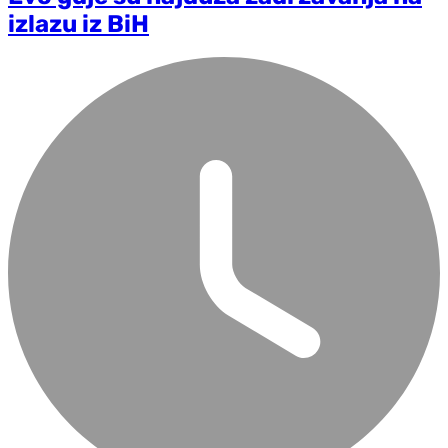
izlazu iz BiH