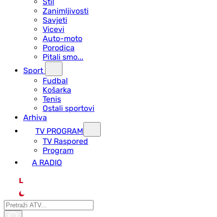
Stil
Zanimljivosti
Savjeti
Vicevi
Auto-moto
Porodica
Pitali smo...
Sport
Fudbal
Košarka
Tenis
Ostali sportovi
Arhiva
TV PROGRAM
ТV Raspored
Program
A RADIO
L