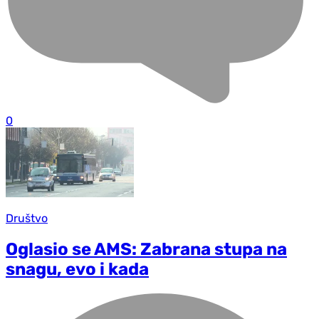
0
Društvo
Oglasio se AMS: Zabrana stupa na
snagu, evo i kada