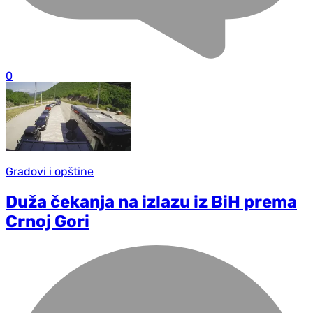
0
Gradovi i opštine
Duža čekanja na izlazu iz BiH prema
Crnoj Gori