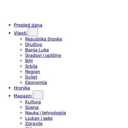
Pregled dana
Vijesti
Republika Srpska
Društvo
Banja Luka
Gradovi i opštine
BiH
Srbija
Region
Svijet
Ekonomija
Hronika
Magazin
Kultura
Scena
Nauka i tehnologija
Ljubav i seks
Zdravlje