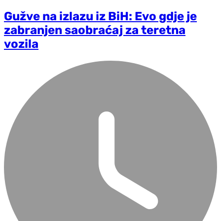
Gužve na izlazu iz BiH: Evo gdje je
zabranjen saobraćaj za teretna
vozila