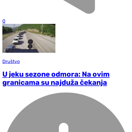
0
Društvo
U jeku sezone odmora: Na ovim
granicama su najduža čekanja