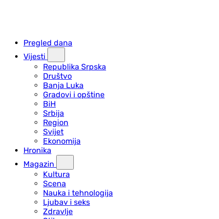
Pregled dana
Vijesti
Republika Srpska
Društvo
Banja Luka
Gradovi i opštine
BiH
Srbija
Region
Svijet
Ekonomija
Hronika
Magazin
Kultura
Scena
Nauka i tehnologija
Ljubav i seks
Zdravlje