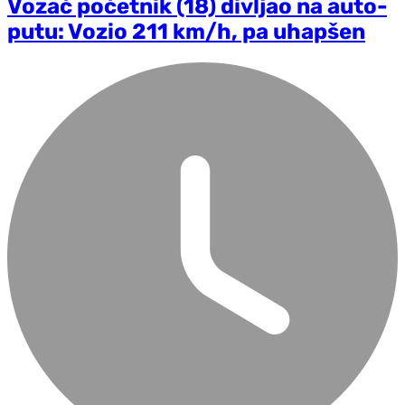
Vozač početnik (18) divljao na auto-
putu: Vozio 211 km/h, pa uhapšen