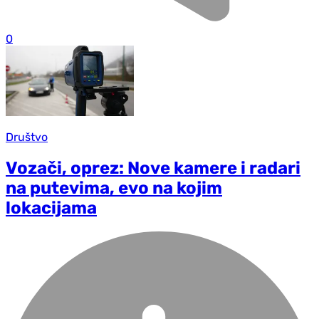
0
Društvo
Vozači, oprez: Nove kamere i radari
na putevima, evo na kojim
lokacijama