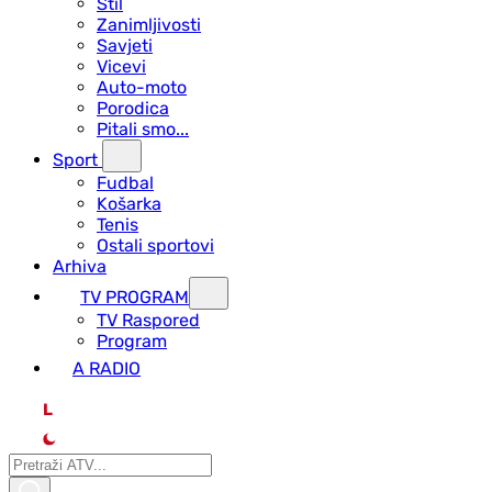
Stil
Zanimljivosti
Savjeti
Vicevi
Auto-moto
Porodica
Pitali smo...
Sport
Fudbal
Košarka
Tenis
Ostali sportovi
Arhiva
TV PROGRAM
ТV Raspored
Program
A RADIO
L