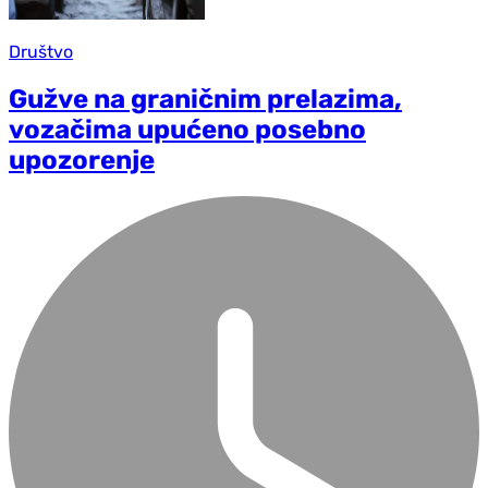
Društvo
Gužve na graničnim prelazima,
vozačima upućeno posebno
upozorenje