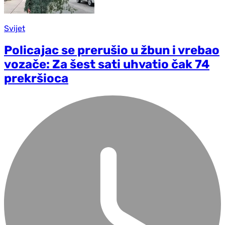
Svijet
Policajac se prerušio u žbun i vrebao
vozače: Za šest sati uhvatio čak 74
prekršioca