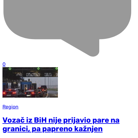
0
Region
Vozač iz BiH nije prijavio pare na
granici, pa papreno kažnjen