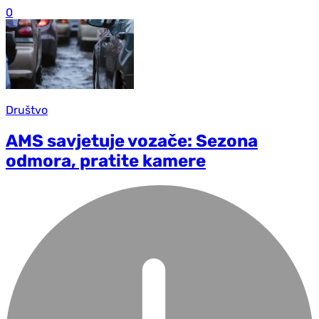
0
Društvo
AMS savjetuje vozače: Sezona
odmora, pratite kamere