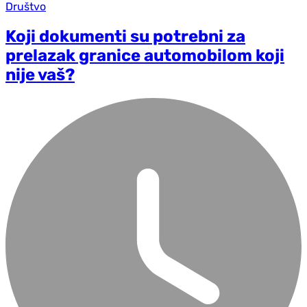
Društvo
Koji dokumenti su potrebni za
prelazak granice automobilom koji
nije vaš?