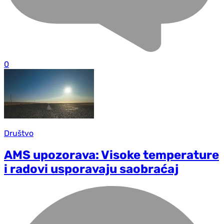
0
Društvo
AMS upozorava: Visoke temperature
i radovi usporavaju saobraćaj