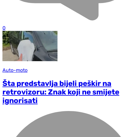
0
Auto-moto
Šta predstavlja bijeli peškir na
retrovizoru: Znak koji ne smijete
ignorisati