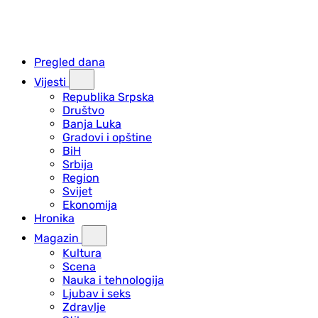
Pregled dana
Vijesti
Republika Srpska
Društvo
Banja Luka
Gradovi i opštine
BiH
Srbija
Region
Svijet
Ekonomija
Hronika
Magazin
Kultura
Scena
Nauka i tehnologija
Ljubav i seks
Zdravlje