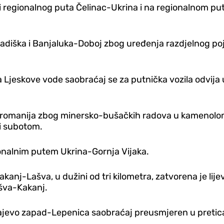
 regionalnog puta Čelinac-Ukrina i na regionalnom put
diška i Banjaluka-Doboj zbog uređenja razd‌jelnog poj
Ljeskove vode saobraćaj se za putnička vozila odvija
omanija zbog minersko-bušačkih radova u kamenolom
i subotom.
ionalnim putem Ukrina-Gornja Vijaka.
kanj-Lašva, u dužini od tri kilometra, zatvorena je lij
šva-Kakanj.
rajevo zapad-Lepenica saobraćaj preusmjeren u pretic