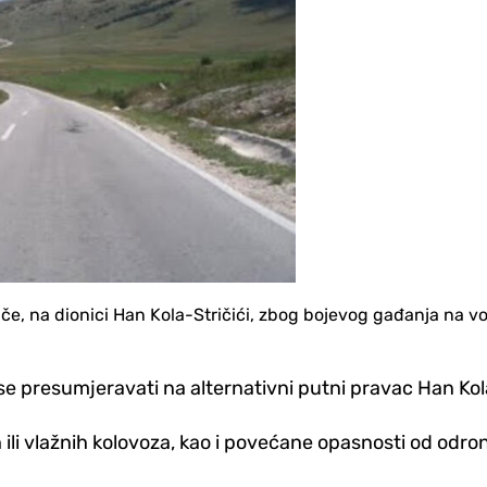
e, na dionici Han Kola-Stričići, zbog bojevog gađanja na v
 se presumjeravati na alternativni putni pravac Han Ko
ili vlažnih kolovoza, kao i povećane opasnosti od odro