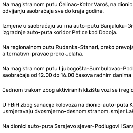
Na magistralnom putu Čelinac-Kotor Varoš, na dionici
odvijanju saobraćaja sve do kraja godine.
Izmjene u saobraćaju su i na auto-putu Banjaluka-Gra
izgradnje auto-puta koridor Pet ce kod Doboja.
Na regionalnom putu Rudanka-Stanari, preko prevoja 
alternativni pravac preko Jelaha.
Na magistralnom putu Ljubogošta-Sumbulovac-Podr
saobraćaja od 12.00 do 16.00 časova radnim danima 
Jednom trakom zbog aktiviranih klizišta vozi se i reg
U FBiH zbog sanacije kolovoza na dionici auto-puta Ka
usmjeravaju dvosmjerno-desnom stranom, smjer La
Na dionici auto-puta Sarajevo sjever-Podlugovi i Sa