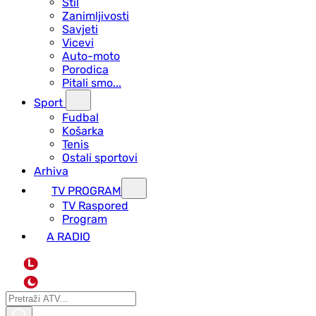
Stil
Zanimljivosti
Savjeti
Vicevi
Auto-moto
Porodica
Pitali smo...
Sport
Fudbal
Košarka
Tenis
Ostali sportovi
Arhiva
TV PROGRAM
ТV Raspored
Program
A RADIO
L