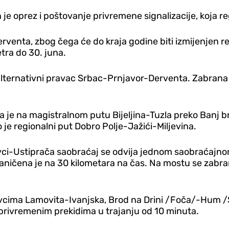
je oprez i poštovanje privremene signalizacije, koja re
venta, zbog čega će do kraja godine biti izmijenjen r
tra do 30. juna.
lternativni pravac Srbac-Prnjavor-Derventa. Zabrana ne
a je na magistralnom putu Bijeljina-Tuzla preko Banj 
po je regionalni put Dobro Polje-Jažići-Miljevina.
ci-Ustiprača saobraćaj se odvija jednom saobraćajno
graničena je na 30 kilometara na čas. Na mostu se zabra
cima Lamovita-Ivanjska, Brod na Drini /Foča/-Hum /Šć
a privremenim prekidima u trajanju od 10 minuta.