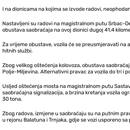
I na dionicama na kojima se izvode radovi, neophodan 
Nastavljeni su radovi na magistralnom putu Srbac-Der
obustava saobraćaja na ovoj dionici dugoj 41,4 kilome
Za vrijeme obustave, vozila će se preusmjeravati na a
hitnih službi.
Zbog velikog oštećenja kolovoza, obustava saobraćaj
Polje-Miljevina. Alternativni pravac za vozila do tri i 
Usljed oštećenja mosta na magistralnom putu Sastav
saobraćajna signalizacija, a brzina kretanja vozila o
30 tona.
Zbog radova, izmjene u saobraćaju su na putnim prav
u rejonu Balatuna i Trnjaka, gd‌je se vozi usporeno s