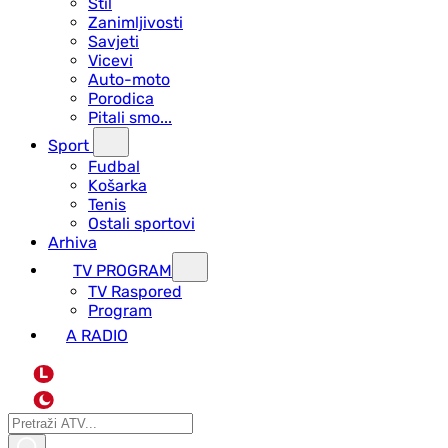
Stil
Zanimljivosti
Savjeti
Vicevi
Auto-moto
Porodica
Pitali smo...
Sport
Fudbal
Košarka
Tenis
Ostali sportovi
Arhiva
TV PROGRAM
ТV Raspored
Program
A RADIO
L