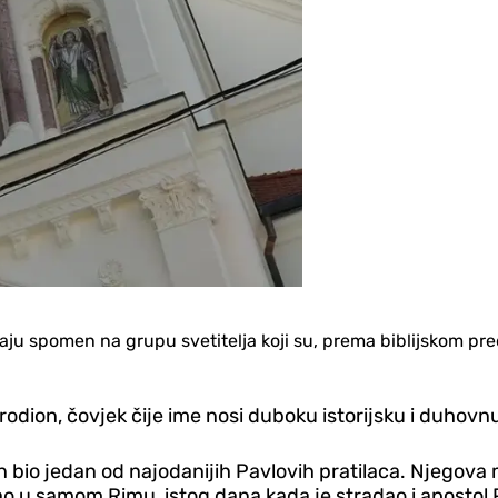
aju spomen na grupu svetitelja koji su, prema biblijskom preda
rodion, čovjek čije ime nosi duboku istorijsku i duhov
ion bio jedan od najodanijih Pavlovih pratilaca. Njegova
ao u samom Rimu, istog dana kada je stradao i apostol 