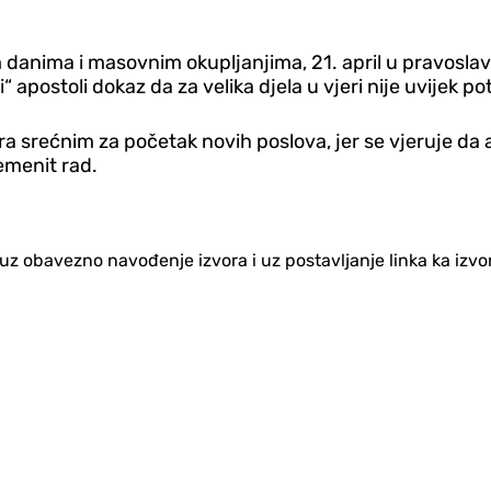
im danima i masovnim okupljanjima, 21. april u pravosla
apostoli dokaz da za velika djela u vjeri nije uvijek po
 srećnim za početak novih poslova, jer se vjeruje da ap
emenit rad.
no uz obavezno navođenje izvora i uz postavljanje linka ka iz