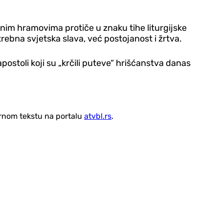
vnim hramovima protiče u znaku tihe liturgijske
trebna svjetska slava, već postojanost i žrtva.
ostoli koji su „krčili puteve“ hrišćanstva danas
vornom tekstu na portalu
atvbl.rs
.