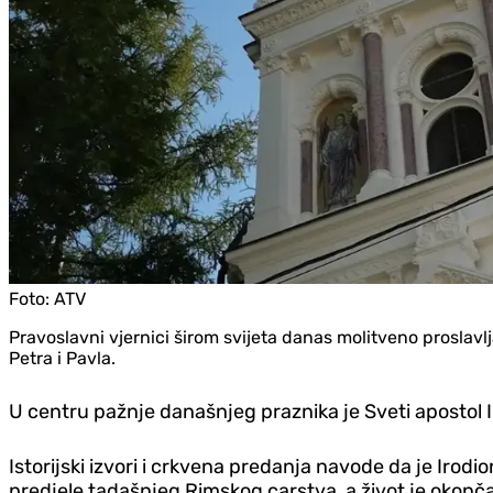
Foto:
ATV
Pravoslavni vjernici širom svijeta danas molitveno proslavlj
Petra i Pavla.
U centru pažnje današnjeg praznika je Sveti apostol I
Istorijski izvori i crkvena predanja navode da je Irod
predjele tadašnjeg Rimskog carstva, a život je okonč