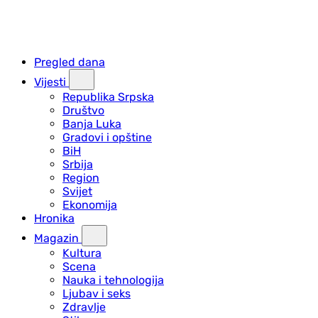
Pregled dana
Vijesti
Republika Srpska
Društvo
Banja Luka
Gradovi i opštine
BiH
Srbija
Region
Svijet
Ekonomija
Hronika
Magazin
Kultura
Scena
Nauka i tehnologija
Ljubav i seks
Zdravlje