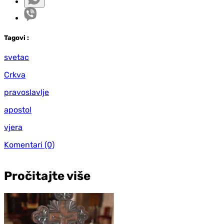
Tag
ovi
:
svetac
Crkva
pravoslavlje
apostol
vjera
Komentari
(0)
Pročitajte više