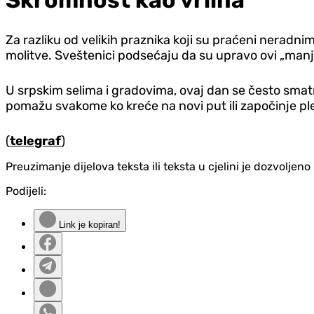
Skromnost kao vrlina
Za razliku od velikih praznika koji su praćeni neradn
molitve. Sveštenici podsećaju da su upravo ovi „manji“ 
U srpskim selima i gradovima, ovaj dan se često smatra
pomažu svakome ko kreće na novi put ili započinje pl
(
telegraf
)
Preuzimanje dijelova teksta ili teksta u cjelini je dozvolje
Podijeli:
Link je kopiran!