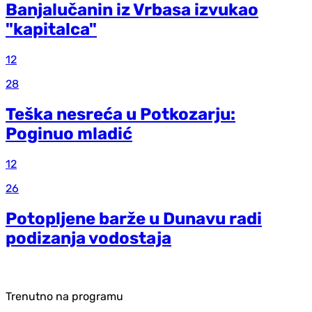
Banjalučanin iz Vrbasa izvukao
"kapitalca"
12
28
Teška nesreća u Potkozarju:
Poginuo mladić
12
26
Potopljene barže u Dunavu radi
podizanja vodostaja
Trenutno na programu