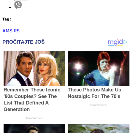
Tag
:
AMS RS