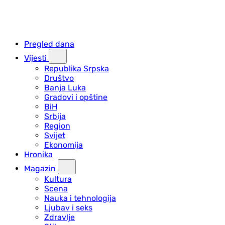
Pregled dana
Vijesti
Republika Srpska
Društvo
Banja Luka
Gradovi i opštine
BiH
Srbija
Region
Svijet
Ekonomija
Hronika
Magazin
Kultura
Scena
Nauka i tehnologija
Ljubav i seks
Zdravlje