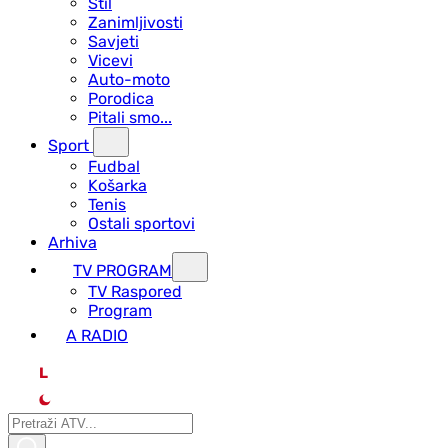
Stil
Zanimljivosti
Savjeti
Vicevi
Auto-moto
Porodica
Pitali smo...
Sport
Fudbal
Košarka
Tenis
Ostali sportovi
Arhiva
TV PROGRAM
ТV Raspored
Program
A RADIO
L