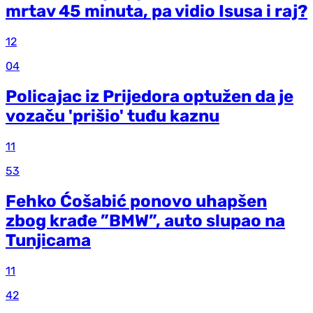
mrtav 45 minuta, pa vidio Isusa i raj?
12
04
Policajac iz Prijedora optužen da je
vozaču 'prišio' tuđu kaznu
11
53
Fehko Ćošabić ponovo uhapšen
zbog krađe ”BMW”, auto slupao na
Tunjicama
11
42