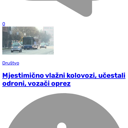
0
Društvo
Mjestimično vlažni kolovozi, učestali
odroni, vozači oprez