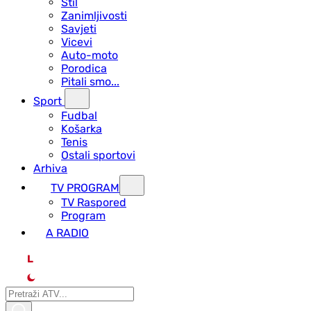
Stil
Zanimljivosti
Savjeti
Vicevi
Auto-moto
Porodica
Pitali smo...
Sport
Fudbal
Košarka
Tenis
Ostali sportovi
Arhiva
TV PROGRAM
ТV Raspored
Program
A RADIO
L