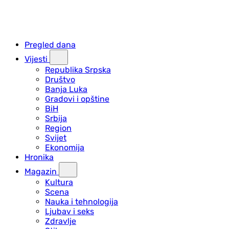
Pregled dana
Vijesti
Republika Srpska
Društvo
Banja Luka
Gradovi i opštine
BiH
Srbija
Region
Svijet
Ekonomija
Hronika
Magazin
Kultura
Scena
Nauka i tehnologija
Ljubav i seks
Zdravlje