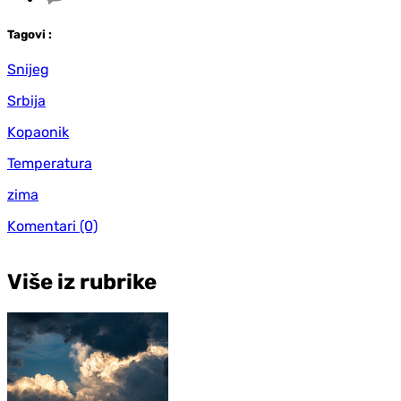
Tag
ovi
:
Snijeg
Srbija
Kopaonik
Temperatura
zima
Komentari
(0)
Više iz rubrike