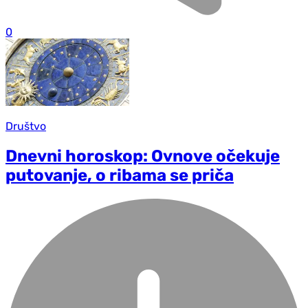
0
Društvo
Dnevni horoskop: Ovnove očekuje
putovanje, o ribama se priča