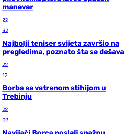
manevar
22
32
Najbolji teniser svijeta završio na
pregledima, poznato šta se dešava
22
19
Borba sa vatrenom stihijom u
Trebinju
22
09
Navijači Borca poslali snažnu