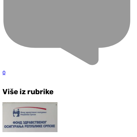
0
Više iz rubrike