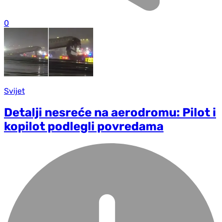
0
Svijet
Detalji nesreće na aerodromu: Pilot i
kopilot podlegli povredama