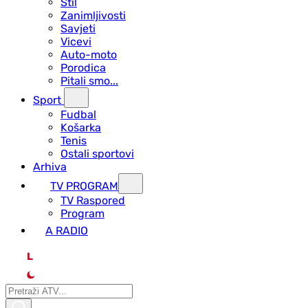
Stil
Zanimljivosti
Savjeti
Vicevi
Auto-moto
Porodica
Pitali smo...
Sport
Fudbal
Košarka
Tenis
Ostali sportovi
Arhiva
TV PROGRAM
ТV Raspored
Program
A RADIO
L