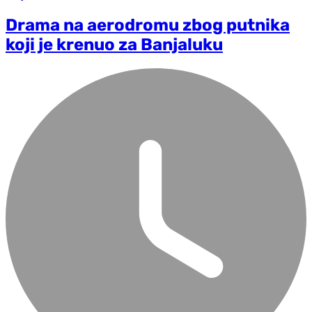
Drama na aerodromu zbog putnika
koji je krenuo za Banjaluku