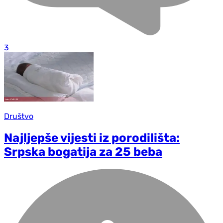
3
Društvo
Najljepše vijesti iz porodilišta:
Srpska bogatija za 25 beba