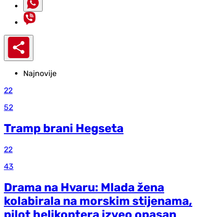
Najnovije
22
52
Tramp brani Hegseta
22
43
Drama na Hvaru: Mlada žena
kolabirala na morskim stijenama,
pilot helikoptera izveo opasan