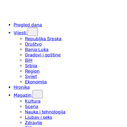
Pregled dana
Vijesti
Republika Srpska
Društvo
Banja Luka
Gradovi i opštine
BiH
Srbija
Region
Svijet
Ekonomija
Hronika
Magazin
Kultura
Scena
Nauka i tehnologija
Ljubav i seks
Zdravlje