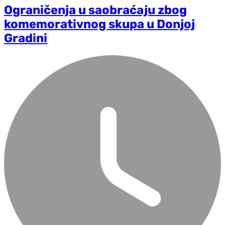
Ograničenja u saobraćaju zbog
komemorativnog skupa u Donjoj
Gradini