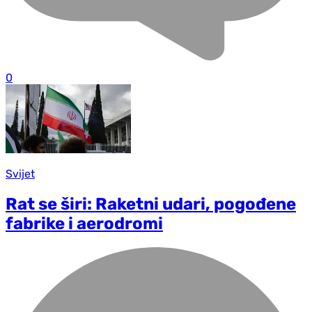
0
Svijet
Rat se širi: Raketni udari, pogođene
fabrike i aerodromi