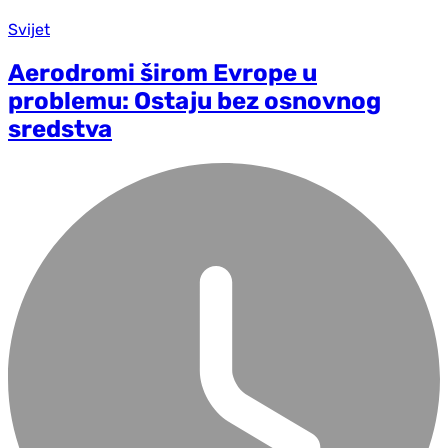
Svijet
Aerodromi širom Evrope u
problemu: Ostaju bez osnovnog
sredstva