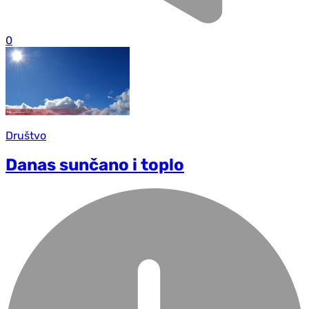
0
Društvo
Danas sunčano i toplo