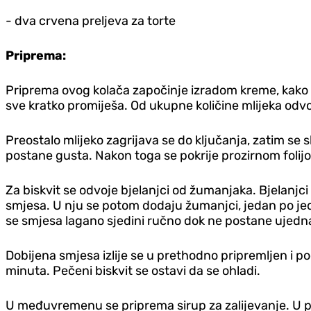
- dva crvena preljeva za torte
Priprema:
Priprema ovog kolača započinje izradom kreme, kako bi
sve kratko promiješa. Od ukupne količine mlijeka odvoji
Preostalo mlijeko zagrijava se do ključanja, zatim se 
postane gusta. Nakon toga se pokrije prozirnom folijo
Za biskvit se odvoje bjelanjci od žumanjaka. Bjelanjc
smjesa. U nju se potom dodaju žumanjci, jedan po jed
se smjesa lagano sjedini ručno dok ne postane ujed
Dobijena smjesa izlije se u prethodno pripremljen i 
minuta. Pečeni biskvit se ostavi da se ohladi.
U međuvremenu se priprema sirup za zalijevanje. U po