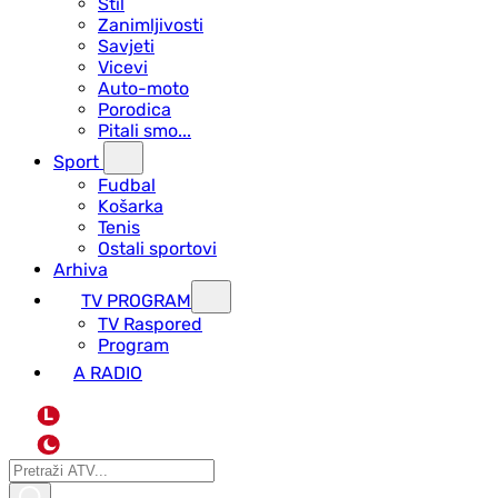
Stil
Zanimljivosti
Savjeti
Vicevi
Auto-moto
Porodica
Pitali smo...
Sport
Fudbal
Košarka
Tenis
Ostali sportovi
Arhiva
TV PROGRAM
ТV Raspored
Program
A RADIO
L