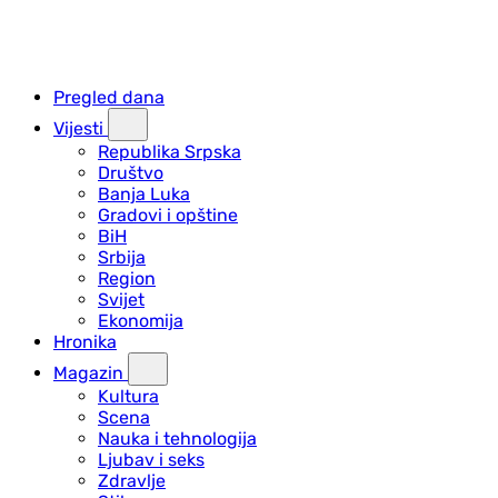
Pregled dana
Vijesti
Republika Srpska
Društvo
Banja Luka
Gradovi i opštine
BiH
Srbija
Region
Svijet
Ekonomija
Hronika
Magazin
Kultura
Scena
Nauka i tehnologija
Ljubav i seks
Zdravlje