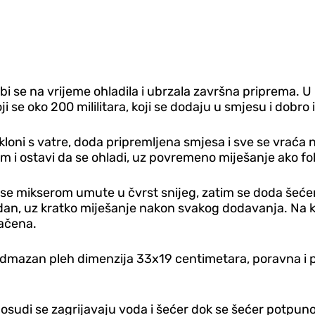
 se na vrijeme ohladila i ubrzala završna priprema. U p
 se oko 200 mililitara, koji se dodaju u smjesu i dobro 
skloni s vatre, doda pripremljena smjesa i sve se vraća
m i ostavi da se ohladi, uz povremeno miješanje ako fol
i se mikserom umute u čvrst snijeg, zatim se doda šećer
an, uz kratko miješanje nakon svakog dodavanja. Na kra
načena.
podmazan pleh dimenzija 33x19 centimetara, poravna i p
sudi se zagrijavaju voda i šećer dok se šećer potpuno 