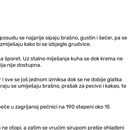
osudu se najprije sipaju brašno, gustin i šećer, pa se
izmiješaju kako bi se izbjegle grudvice.
 na šporet. Uz stalno miješanje kuha se dok krema ne
ija nije dostupna.
 i sve se još jednom izmiksa dok se ne dobije glatka
ju se umiješaju brašno, prašak za pecivo i kakao, te
eče u zagrijanoj pećnici na 190 stepeni oko 15
ne otopi, a zatim se vrućim sirupom prelije ohlađeni