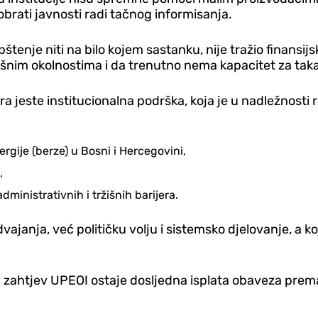
obrati javnosti radi tačnog informisanja.
opštenje niti na bilo kojem sastanku, nije tražio finans
išnim okolnostima i da trenutno nema kapacitet za tak
a jeste institucionalna podrška, koja je u nadležnosti r
rgije (berze) u Bosni i Hercegovini,
,
ministrativnih i tržišnih barijera.
ajanja, već političku volju i sistemsko djelovanje, a ko
ini zahtjev UPEOI ostaje dosljedna isplata obaveza prem