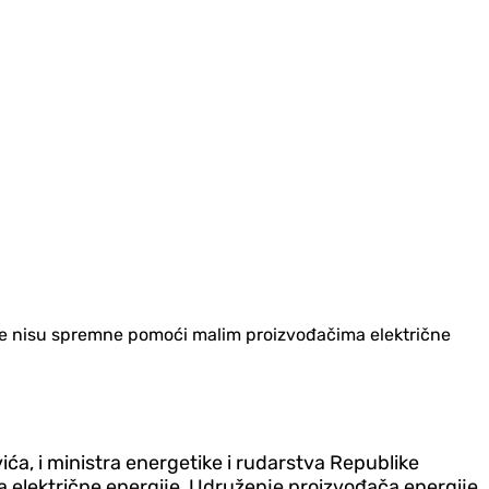
cije nisu spremne pomoći malim proizvođačima električne
a, i ministra energetike i rudarstva Republike
 električne energije, Udruženje proizvođača energije