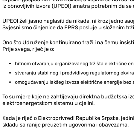
iz obnovljivih izvora (UPEOI) smatra potrebnim da se 
UPEOI želi jasno naglasiti da nikada, ni kroz jedno sa
Svjesni smo činjenice da EPRS posluje u složenim trž
Ono što Udruženje kontinuirano traži i na čemu insistir
Prije svega, riječ je o:
hitnom otvaranju organizovanog tržišta električne ene
stvaranju stabilnog i predvidivog regulatornog okvira
omogućavanju lakšeg izvoza električne energije bez ad
To su mjere koje ne zahtijevaju direktna budžetska izdv
elektroenergetskom sistemu u cjelini.
Kada je riječ o Elektroprivredi Republike Srpske, jed
skladu sa ranije preuzetim ugovorima i obavezama.