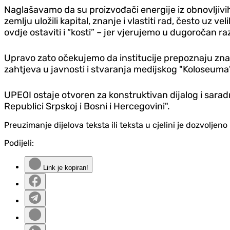
Naglašavamo da su proizvođači energije iz obnovljivih 
zemlju uložili kapital, znanje i vlastiti rad, često uz
ovdje ostaviti i “kosti” – jer vjerujemo u dugoročan 
Upravo zato očekujemo da institucije prepoznaju zna
zahtjeva u javnosti i stvaranja medijskog "Koloseuma"
UPEOI ostaje otvoren za konstruktivan dijalog i saradnj
Republici Srpskoj i Bosni i Hercegovini".
Preuzimanje dijelova teksta ili teksta u cjelini je dozvolje
Podijeli:
Link je kopiran!