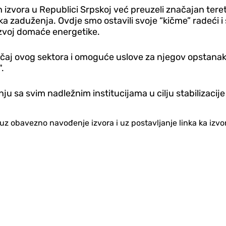
izvora u Republici Srpskoj već preuzeli značajan teret 
 velika zaduženja. Ovdje smo ostavili svoje “kičme” radeć
razvoj domaće energetike.
čaj ovog sektora i omoguće uslove za njegov opstanak 
.
u sa svim nadležnim institucijama u cilju stabilizacije t
no uz obavezno navođenje izvora i uz postavljanje linka ka iz