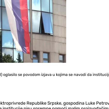
I) oglasilo se povodom izjava u kojima se navodi da institu
ktroprivrede Republike Srpske, gospodina Luke Petrović
a institucije nisu spremne pomoći malim proizvođačima