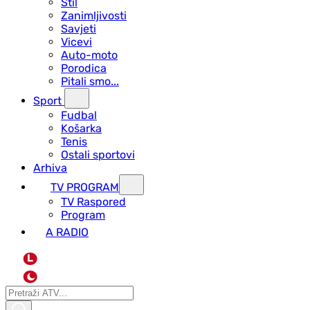
Stil
Zanimljivosti
Savjeti
Vicevi
Auto-moto
Porodica
Pitali smo...
Sport
Fudbal
Košarka
Tenis
Ostali sportovi
Arhiva
TV PROGRAM
ТV Raspored
Program
A RADIO
L