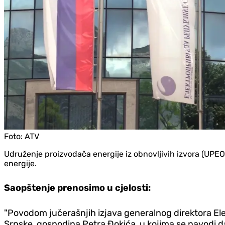
Foto:
ATV
Udruženje proizvođača energije iz obnovljivih izvora (UPEO
energije.
Saopštenje prenosimo u cjelosti:
"Povodom jučerašnjih izjava generalnog direktora Ele
Srpske, gospodina Petra Đokića, u kojima se navodi d