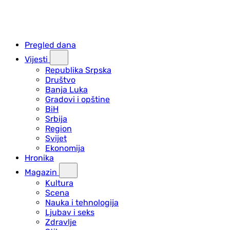
Pregled dana
Vijesti
Republika Srpska
Društvo
Banja Luka
Gradovi i opštine
BiH
Srbija
Region
Svijet
Ekonomija
Hronika
Magazin
Kultura
Scena
Nauka i tehnologija
Ljubav i seks
Zdravlje