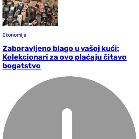
Ekonomija
Zaboravljeno blago u vašoj kući:
Kolekcionari za ovo plaćaju čitavo
bogatstvo