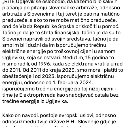
„RiTE Ugljevik se oslobodio, da kažemo bilo kakvih
plaćanja po pitanju slovenačke arbitraže, odnosno
arbtraže s Slovencima i taj teret je pao na matično
preduzeće, a ako to ne može matično preduzeće,
ond će Vlada Republike Srpske priskočiti u pomoć.
Tačno je da je to šteta finansijska, tačno je da su to
Slovenci napravili od svojih sredstava, tačno je da
smo im bili dužni da im isporučujemo trećinu
električne energije po troškovnoj cijeni u samom
Ugljeviku, koja se ostvari. Međutim, 15 godina to
nismo radili, od 1996. kada se elektrana vratila u rad
do 2011. Od 2011 do kraja 2023. smo morali platiti to
obeštećenje i od 2023. isporučujemo električnu
energiju, odnosno od 1. februara 2024.
isporučujemo trećinu energije po toj nižoj cijeni i
time je Elektroprivreda kao snabdjevač ostala bez
trećine energije iz Ugljevika.
Kako on navodi, postoje evropski uslovi, odnosno
odnosi između tvije države BiH i Slovenije gdje je