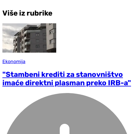
Više iz rubrike
Ekonomija
"Stambeni krediti za stanovništvo
imaće direktni plasman preko IRB-a"