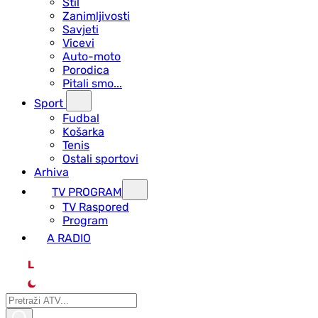
Stil
Zanimljivosti
Savjeti
Vicevi
Auto-moto
Porodica
Pitali smo...
Sport
Fudbal
Košarka
Tenis
Ostali sportovi
Arhiva
TV PROGRAM
ТV Raspored
Program
A RADIO
L