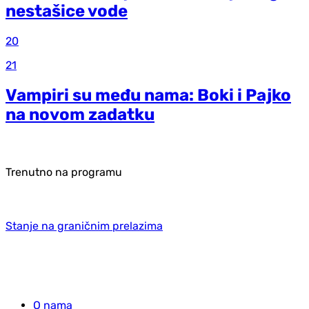
nestašice vode
20
21
Vampiri su među nama: Boki i Pajko
na novom zadatku
Trenutno na programu
Stanje na graničnim prelazima
O nama