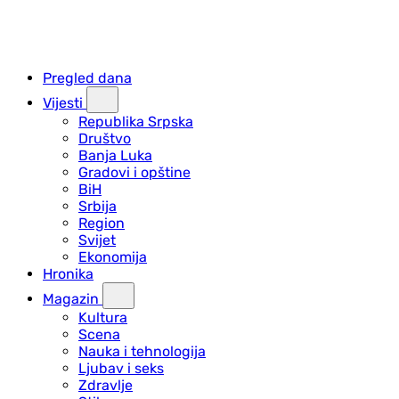
Pregled dana
Vijesti
Republika Srpska
Društvo
Banja Luka
Gradovi i opštine
BiH
Srbija
Region
Svijet
Ekonomija
Hronika
Magazin
Kultura
Scena
Nauka i tehnologija
Ljubav i seks
Zdravlje