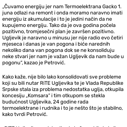
„Čuvamo energiju jer nam Termoelektrana Gacko 1.
juna odlazi na remont i onda moramo naravno imati
energiju iz akumulacije i to je jedini način da ne
kupujemo energiju. Tako da je ova godina počela
pozitivno, tromjesečni plan je završen pozitivno.
Ugljevik je naravno u minusu jer nije radio evo četiri
mjeseca i danas je van pogona i biće narednih
nekoliko dana van pogona dok se ne konsoliduju
neke stvari jer nam je važan Ugljevik da nam bude u
pogonu“, kazao je Petrović.
Kako kaže, nije bilo lako konsolidovati sve probleme
koji su bili nutar RiTE Ugljevika te je Vlada Republike
Srpske stala iza problema nedostatka uglja, otkupila
koncesiju „Komsara“ i tim otkupom se stekla
budućnost Ugljevika, 24 godine rada
termoelektrane i rudnika i to je nešto što je stabilno,
kako tvrdi Petrović.