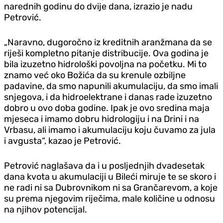
narednih godinu do dvije dana, izrazio je nadu
Petrović.
„Naravno, dugoročno iz kreditnih aranžmana da se
riješi kompletno pitanje distribucije. Ova godina je
bila izuzetno hidrološki povoljna na početku. Mi to
znamo već oko Božića da su krenule ozbiljne
padavine, da smo napunili akumulaciju, da smo imali
snjegova, i da hidroelektrane i danas rade izuzetno
dobro u ovo doba godine. Ipak je ovo sredina maja
mjeseca i imamo dobru hidrologiju i na Drini i na
Vrbasu, ali imamo i akumulaciju koju čuvamo za jula
i avgusta“, kazao je Petrović.
Petrović naglašava da i u posljednjih dvadesetak
dana kvota u akumulaciji u Bileći miruje te se skoro i
ne radi ni sa Dubrovnikom ni sa Grančarevom, a koje
su prema njegovim riječima, male količine u odnosu
na njihov potencijal.