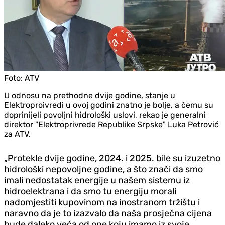
Foto:
ATV
U odnosu na prethodne dvije godine, stanje u
Elektroproivredi u ovoj godini znatno je bolje, a čemu su
doprinijeli povoljni hidrološki uslovi, rekao je generalni
direktor "Elektroprivrede Republike Srpske" Luka Petrović
za ATV.
„Protekle dvije godine, 2024. i 2025. bile su izuzetno
hidrološki nepovoljne godine, a što znači da smo
imali nedostatak energije u našem sistemu iz
hidroelektrana i da smo tu energiju morali
nadomjestiti kupovinom na inostranom tržištu i
naravno da je to izazvalo da naša prosječna cijena
bude daleko veća od one koju imamo iz svoje