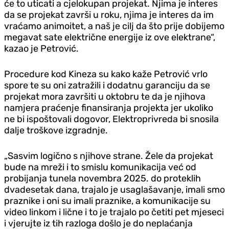
će to uticati a cjelokupan projekat. Njima je interes
da se projekat završi u roku, njima je interes da im
vraćamo animoitet, a naš je cilj da što prije dobijemo
megavat sate električne energije iz ove elektrane“,
kazao je Petrović.
Procedure kod Kineza su kako kaže Petrović vrlo
spore te su oni zatražili i dodatnu garanciju da se
projekat mora završiti u oktobru te da je njihova
namjera praćenje finansiranja projekta jer ukoliko
ne bi ispoštovali dogovor, Elektroprivreda bi snosila
dalje troškove izgradnje.
„Sasvim logično s njihove strane. Žele da projekat
bude na mreži i to smislu komunikacija već od
probijanja tunela novembra 2025. do proteklih
dvadesetak dana, trajalo je usaglašavanje, imali smo
praznike i oni su imali praznike, a komunikacije su
video linkom i lične i to je trajalo po četiti pet mjeseci
i vjerujte iz tih razloga došlo je do neplaćanja