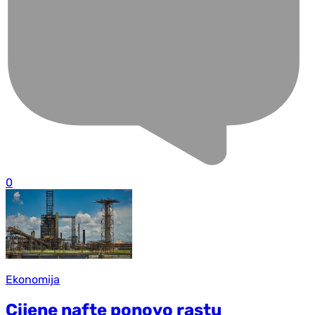
0
Ekonomija
Cijene nafte ponovo rastu