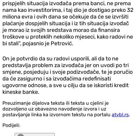
prispjelih situacija izvođača prema banci, ne prema
nama kao investitorima, i taj dio je dostigao preko 32
miliona evra i ovih dana se očekuje da će se izvršiti
plaćanje dospjelih situacija i iz tih situacija izvođač
je morao iz svojih sredstava morao da finansira
troškove u proteklih nekoliko mjeseci, kako radovi ne
bi stali“, pojasnio je Petrović.
On je potvrdio da su radovi usporili, ali da to ne
predstavlja problem za izvođača jer on uvodi po tri
smjene, posjeduju i svoje podizvođače, te je poručio
da će zasigurno i sa izvođačima redefinisati
ugovorne odnose, a sve u cilju da se iskoristi kredit
kineske banke.
Preuzimanje dijelova teksta ili teksta u cjelini je
dozvoljeno uz obavezno navođenje izvora i uz
postavljanje linka ka izvornom tekstu na portalu
atvbl.rs
.
Podijeli: