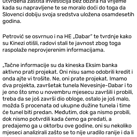
utvrđena zaštita investicija bez obzira na vrijeme
kada su napravljene te se moralo doći do toga da
Slovenci dobiju svoja sredstva uložena osamdesetih
godina.
Petrović se osvrnuo i na HE „Dabar“ te tvrdnje kako
su Kinezi otišli, radovi stali te javnost zbog toga
raspolaže neprovjerenim informacijama.
„Tačne informacije su da kineska Eksim banka
aktivno prati projekat. Oni nisu samo odobrili kredit i
onda ajte vi trošite. Ne, oni prate projekat. Imamo
dva projekta, završetak tunela Nevesinje-Dabar i to
je ono što smo u novembru mjesecu završili i probili,
treba da se još završi dio obloge, ostalo je još malo,
možda 5 procenata od ukupne dužine tunela i time
će tunel biti predan. Međutim, dok ga nismo probili,
dok nismo potvrdili kada ćemo ga predati, a
predajemo ga u oktorbu ove godine, oni su nekoliko
mjeseci analizirali zašto se to nije uradilo ranije i da li