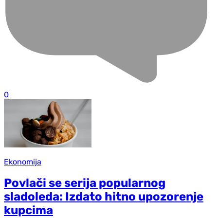
0
Ekonomija
Povlači se serija popularnog
sladoleda: Izdato hitno upozorenje
kupcima