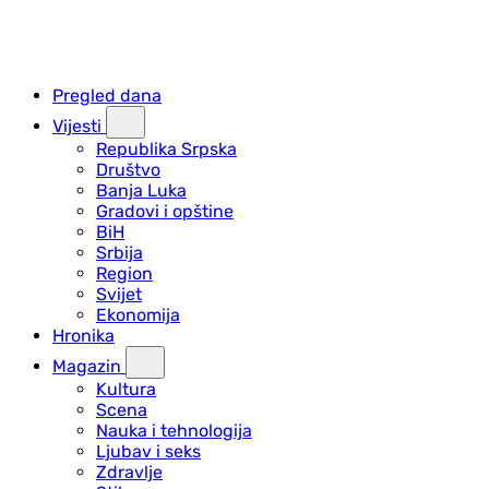
Pregled dana
Vijesti
Republika Srpska
Društvo
Banja Luka
Gradovi i opštine
BiH
Srbija
Region
Svijet
Ekonomija
Hronika
Magazin
Kultura
Scena
Nauka i tehnologija
Ljubav i seks
Zdravlje