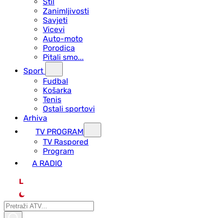
Stil
Zanimljivosti
Savjeti
Vicevi
Auto-moto
Porodica
Pitali smo...
Sport
Fudbal
Košarka
Tenis
Ostali sportovi
Arhiva
TV PROGRAM
ТV Raspored
Program
A RADIO
L