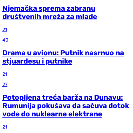
Njemačka sprema zabranu
društvenih mreža za mlade
21
40
Drama u avionu: Putnik nasrnuo na
stjuardesu i putnike
21
27
Potopljena treća barža na Dunavu:
Rumunija pokušava da sačuva dotok
vode do nuklearne elektrane
21