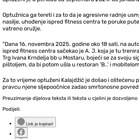
Optužnica ga tereti i za to da je agresivne radnje usmj
nasilje, uhođenje ispred fitness centra te poruke pute
vatreno oružje.
"Dana 16. novembra 2025. godine oko 18 sati, na auto
ispred fitness centra sačekao je A. J. koja je tu trenira
Trg Ivana Krndelja bb u Mostaru, bojeći se za svoju sig
pištoljem, da bi potom ušla u restoran 'B..' i mobitelom 
Za to vrijeme optuženi Kalajdžić je došao i oštećenu p
pravcu njene sljepoočnice zadao smrtonosne povrede 
Preuzimanje dijelova teksta ili teksta u cjelini je dozvolje
Podijeli:
Link je kopiran!