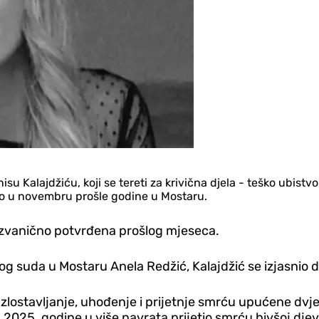
alajdžiću, koji se tereti za krivična d‌jela - teško ubistvo 
lo u novembru prošle godine u Mostaru.
e zvanično potvrđena prošlog mjeseca.
 suda u Mostaru Anela Redžić, Kalajdžić se izjasnio da 
ko zlostavljanje, uhođenje i prijetnje smrću upućene 
025. godine u više navrata prijetio smrću bivšoj d‌jevo