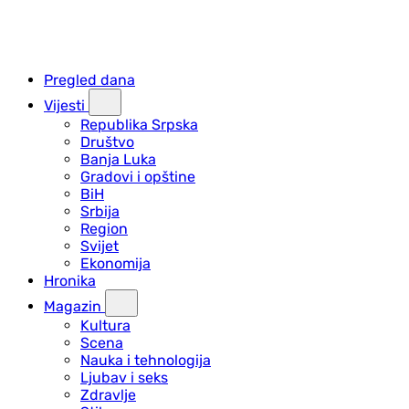
Pregled dana
Vijesti
Republika Srpska
Društvo
Banja Luka
Gradovi i opštine
BiH
Srbija
Region
Svijet
Ekonomija
Hronika
Magazin
Kultura
Scena
Nauka i tehnologija
Ljubav i seks
Zdravlje