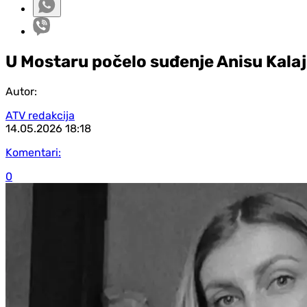
U Mostaru počelo suđenje Anisu Kalajd
Autor:
ATV redakcija
14.05.2026
18:18
Komentari:
0