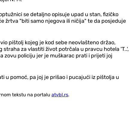
 optužnici se detaljno opisuje upad u stan, fizičko
 žrtva "biti samo njegova ili ničija" te da posjeduje
io pištolj kojeg je kod sebe neovlašteno držao,
 straha za vlastiti život potrčala u pravcu hotela 'T..',
vu policiju jer je muškarac prati i prijeti joj
u pomoć, pa joj je prišao i pucajući iz pištolja u
vornom tekstu na portalu
atvbl.rs
.