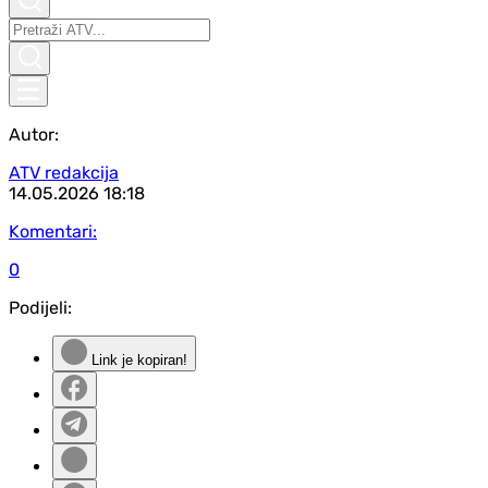
Autor:
ATV redakcija
14.05.2026
18:18
Komentari:
0
Podijeli:
Link je kopiran!