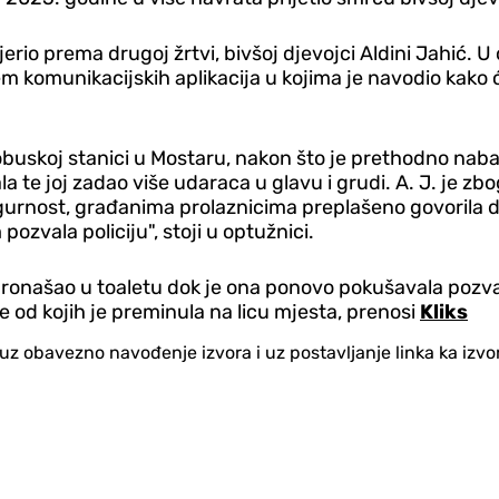
erio prema drugoj žrtvi, bivšoj d‌jevojci Aldini Jahić. U
m komunikacijskih aplikacija u kojima je navodio kako će
buskoj stanici u Mostaru, nakon što je prethodno nabav
la te joj zadao više udaraca u glavu i grudi. A. J. je zbog
urnost, građanima prolaznicima preplašeno govorila da zo
pozvala policiju", stoji u optužnici.
ronašao u toaletu dok je ona ponovo pokušavala pozvati 
od kojih je preminula na licu mjesta, prenosi
Kliks
no uz obavezno navođenje izvora i uz postavljanje linka ka iz