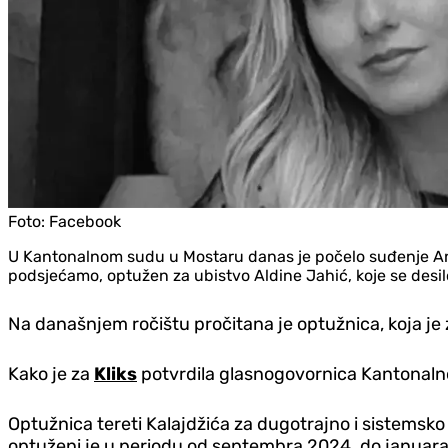
Foto:
Facebook
U Kantonalnom sudu u Mostaru danas je počelo suđenje Anisu K
podsjećamo, optužen za ubistvo Aldine Jahić, koje se desi
Na današnjem ročištu pročitana je optužnica, koja j
Kako je za
Kliks
potvrdila glasnogovornica Kantonalnog
Optužnica tereti Kalajdžića za dugotrajno i sistems
optuženi je u periodu od septembra 2024. do januara 2