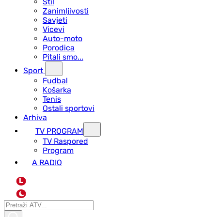
Stil
Zanimljivosti
Savjeti
Vicevi
Auto-moto
Porodica
Pitali smo...
Sport
Fudbal
Košarka
Tenis
Ostali sportovi
Arhiva
TV PROGRAM
ТV Raspored
Program
A RADIO
L