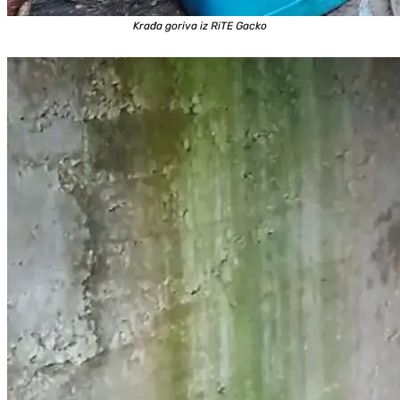
Krađa goriva iz RiTE Gacko