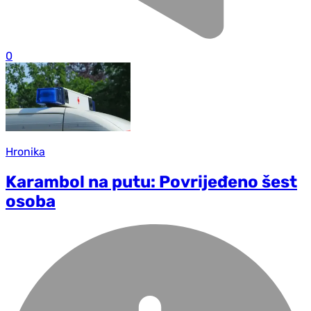
0
Hronika
Karambol na putu: Povrijeđeno šest
osoba