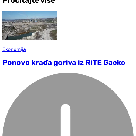
Pročitajte više
Ekonomija
Ponovo krađa goriva iz RiTE Gacko