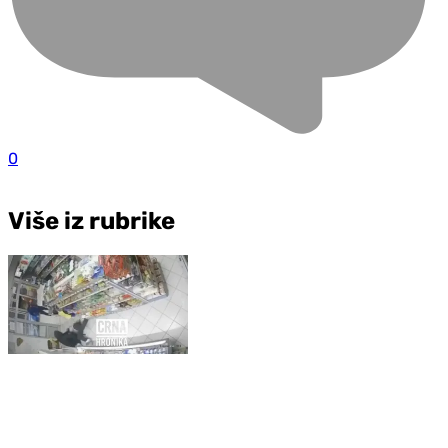
0
Više iz rubrike