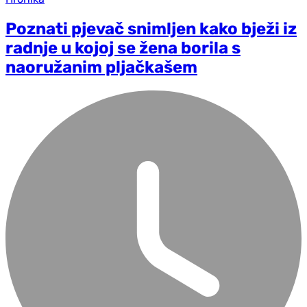
Poznati pjevač snimljen kako bježi iz
radnje u kojoj se žena borila s
naoružanim pljačkašem