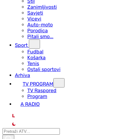
Stil
Zanimljivosti
Savjeti
Vicevi
Auto-moto
Porodica
Pitali smo...
Sport
Fudbal
Košarka
Tenis
Ostali sportovi
Arhiva
TV PROGRAM
ТV Raspored
Program
A RADIO
L