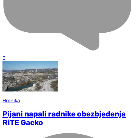
0
Hronika
Pijani napali radnike obezbjeđenja
RiTE Gacko