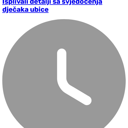
Isplivali detalji sa svjedočenja
dječaka ubice