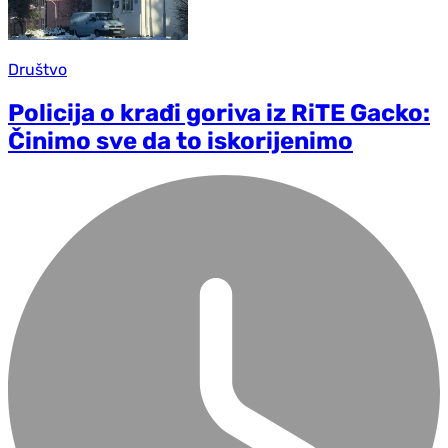
Društvo
Policija o krađi goriva iz RiTE Gacko:
Činimo sve da to iskorijenimo