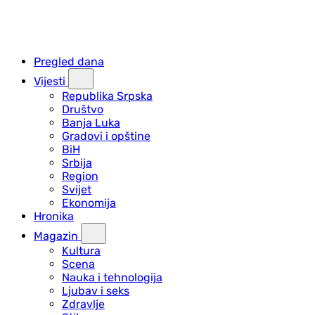
Pregled dana
Vijesti
Republika Srpska
Društvo
Banja Luka
Gradovi i opštine
BiH
Srbija
Region
Svijet
Ekonomija
Hronika
Magazin
Kultura
Scena
Nauka i tehnologija
Ljubav i seks
Zdravlje