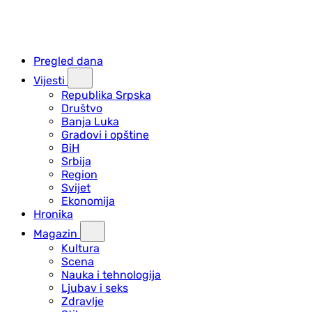
Pregled dana
Vijesti
Republika Srpska
Društvo
Banja Luka
Gradovi i opštine
BiH
Srbija
Region
Svijet
Ekonomija
Hronika
Magazin
Kultura
Scena
Nauka i tehnologija
Ljubav i seks
Zdravlje