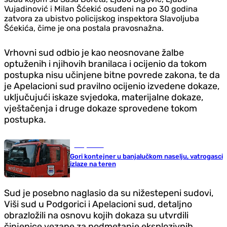
Vujadinović i Milan Šćekić osuđeni na po 30 godina
zatvora za ubistvo policijskog inspektora Slavoljuba
Šćekića, čime je ona postala pravosnažna.
Vrhovni sud odbio je kao neosnovane žalbe
optuženih i njihovih branilaca i ocijenio da tokom
postupka nisu učinjene bitne povrede zakona, te da
je Apelacioni sud pravilno ocijenio izvedene dokaze,
uključujući iskaze svjedoka, materijalne dokaze,
vještačenja i druge dokaze sprovedene tokom
postupka.
Banja Luka
Gori kontejner u banjalučkom naselju, vatrogasci
izlaze na teren
Sud je posebno naglasio da su nižestepeni sudovi,
Viši sud u Podgorici i Apelacioni sud, detaljno
obrazložili na osnovu kojih dokaza su utvrdili
činjenice vezane za podmetanje eksplozivnih