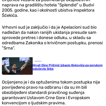
naprava na gradilištu hotela "Splendid" u Budvi
2005. godine, kao i okolnosti ubistva inspektora
Šćekića.
Vrhovni sud je zaključio i da je Apelacioni sud bio
nadležan da nakon ranijih ukidanja presude sam
sprovede pretres i donese odluku, u skladu sa
odredbama Zakonika o krivičnom postupku, prenosi
"Srna".
Tenis
Hrvat Dino Prižmić izbacio Đokovića pa porukom
oduševio Srbe
Ocijenjeno je i da optuženima tokom postupka nije
povrijeđeno pravo na odbranu i da su im bili
obezbijeđeni standardi pravičnog suđenja
garantovani Ustavom Crne Gore i Evropskom
konvencijom o ljudskim pravima.