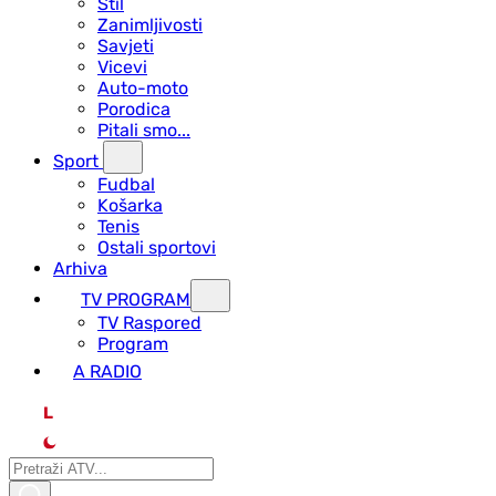
Stil
Zanimljivosti
Savjeti
Vicevi
Auto-moto
Porodica
Pitali smo...
Sport
Fudbal
Košarka
Tenis
Ostali sportovi
Arhiva
TV PROGRAM
ТV Raspored
Program
A RADIO
L