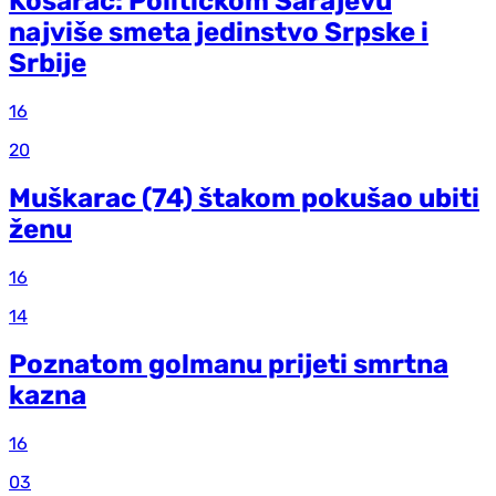
Košarac: Političkom Sarajevu
najviše smeta jedinstvo Srpske i
Srbije
16
20
Muškarac (74) štakom pokušao ubiti
ženu
16
14
Poznatom golmanu prijeti smrtna
kazna
16
03