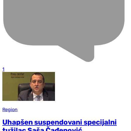
1
Region
Uhapšen suspendovani specijalni
tužilac Saša Čađenović