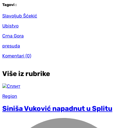
Tag
ovi
:
Slavoljub Šćekić
Ubistvo
Crna Gora
presuda
Komentari
(0)
Više iz rubrike
Region
Siniša Vuković napadnut u Splitu