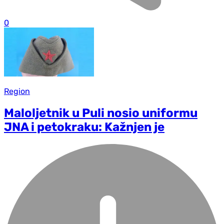
0
Region
Maloljetnik u Puli nosio uniformu
JNA i petokraku: Kažnjen je