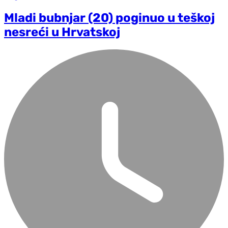
Mladi bubnjar (20) poginuo u teškoj
nesreći u Hrvatskoj