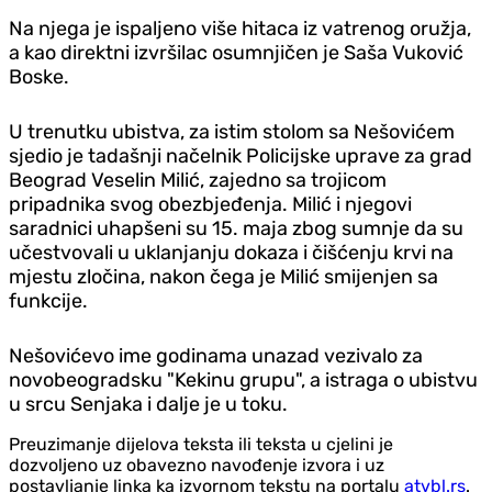
Na njega je ispaljeno više hitaca iz vatrenog oružja,
a kao direktni izvršilac osumnjičen je Saša Vuković
Boske.
U trenutku ubistva, za istim stolom sa Nešovićem
sjedio je tadašnji načelnik Policijske uprave za grad
Beograd Veselin Milić, zajedno sa trojicom
pripadnika svog obezbjeđenja. Milić i njegovi
saradnici uhapšeni su 15. maja zbog sumnje da su
učestvovali u uklanjanju dokaza i čišćenju krvi na
mjestu zločina, nakon čega je Milić smijenjen sa
funkcije.
Nešovićevo ime godinama unazad vezivalo za
novobeogradsku "Kekinu grupu", a istraga o ubistvu
u srcu Senjaka i dalje je u toku.
Preuzimanje dijelova teksta ili teksta u cjelini je
dozvoljeno uz obavezno navođenje izvora i uz
postavljanje linka ka izvornom tekstu na portalu
atvbl.rs
.