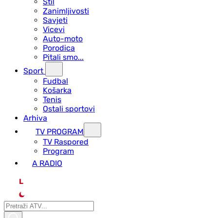
Stil
Zanimljivosti
Savjeti
Vicevi
Auto-moto
Porodica
Pitali smo...
Sport
Fudbal
Košarka
Tenis
Ostali sportovi
Arhiva
TV PROGRAM
ТV Raspored
Program
A RADIO
L