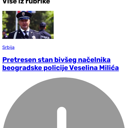
Više iz rubrike
Srbija
Pretresen stan bivšeg načelnika
beogradske policije Veselina Milića