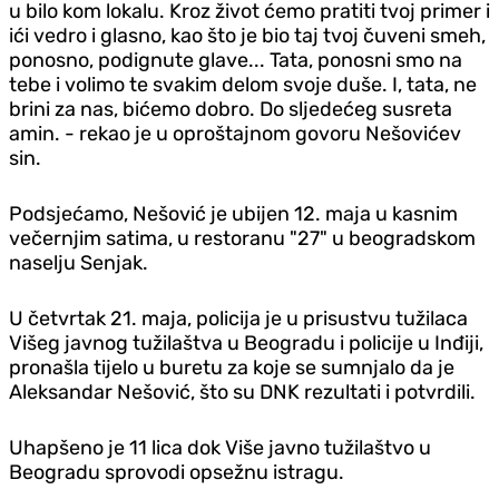
u bilo kom lokalu. Kroz život ćemo pratiti tvoj primer i
ići vedro i glasno, kao što je bio taj tvoj čuveni smeh,
ponosno, podignute glave... Tata, ponosni smo na
tebe i volimo te svakim delom svoje duše. I, tata, ne
brini za nas, bićemo dobro. Do sljedećeg susreta
amin. - rekao je u oproštajnom govoru Nešovićev
sin.
Podsjećamo, Nešović je ubijen 12. maja u kasnim
večernjim satima, u restoranu "27" u beogradskom
naselju Senjak.
U četvrtak 21. maja, policija je u prisustvu tužilaca
Višeg javnog tužilaštva u Beogradu i policije u Inđiji,
pronašla tijelo u buretu za koje se sumnjalo da je
Aleksandar Nešović, što su DNK rezultati i potvrdili.
Uhapšeno je 11 lica dok Više javno tužilaštvo u
Beogradu sprovodi opsežnu istragu.