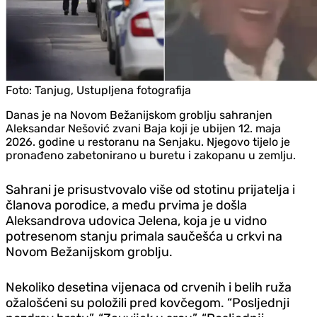
Foto:
Tanjug, Ustupljena fotografija
Danas je na Novom Bežanijskom groblju sahranjen
Aleksandar Nešović zvani Baja koji je ubijen 12. maja
2026. godine u restoranu na Senjaku. Njegovo tijelo je
pronađeno zabetonirano u buretu i zakopanu u zemlju.
Sahrani je prisustvovalo više od stotinu prijatelja i
članova porodice, a među prvima je došla
Aleksandrova udovica Jelena, koja je u vidno
potresenom stanju primala saučešća u crkvi na
Novom Bežanijskom groblju.
Nekoliko desetina vijenaca od crvenih i belih ruža
ožalošćeni su položili pred kovčegom. “Posljednji