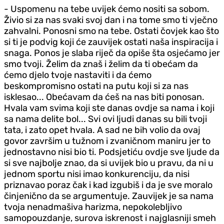
- Uspomenu na tebe uvijek ćemo nositi sa sobom.
Živio si za nas svaki svoj dan i na tome smo ti vječno
zahvalni. Ponosni smo na tebe. Ostati čovjek kao što
si ti je podvig koji će zauvijek ostati naša inspiracija i
snaga. Ponos je slaba riječ da opiše šta osjećamo jer
smo tvoji. Želim da znaš i želim da ti obećam da
ćemo djelo tvoje nastaviti i da ćemo
beskompromisno ostati na putu koji si za nas
isklesao... Obećavam da ćeš na nas biti ponosan.
Hvala vam svima koji ste danas ovdje sa nama i koji
sa nama delite bol... Svi ovi ljudi danas su bili tvoji
tata, i zato opet hvala. A sad ne bih volio da ovaj
govor završim u tužnom i zvaničnom maniru jer to
jednostavno nisi bio ti. Podsjetiću ovdje sve ljude da
si sve najbolje znao, da si uvijek bio u pravu, da ni u
jednom sportu nisi imao konkurenciju, da nisi
priznavao poraz čak i kad izgubiš i da je sve moralo
činjenično da se argumentuje. Zauvijek je sa nama
tvoja nenadmašiva harizma, nepokolebljivo
samopouzdanje, surova iskrenost i najglasniji smeh