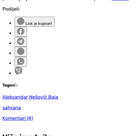
Podijeli:
Link je kopiran!
Tag
ovi
:
Aleksandar Nešović Baja
sahrana
Komentari
(4)