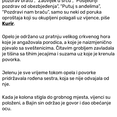
pozdrav bratu”, “Zauvijek u srcu”, “Posljednji
pozdrav od obezbjeđenja”, “Putuj s anđelima”,
“Pozdravi nam braću”, samo su neki od poruka
oproštaja koji su okupljeni polagali uz vijence, piše
Kurir
.
Opelo je održano uz pratnju velikog crkvenog hora
koje je angažovala porodica, a koje je naizmjenično
pjevalo sa sveštenicima. Čitavim grobljem zavladala
je tišina sa tihim jecajima i suzama uz koje je krenula
povorka.
Jelenu je sve vrijeme tokom opela i povorke
pridržavala rođena sestra, koja se nije odvajala od
nje.
Kada je kolona stigla do grobnog mjesta, vijenci su
položeni, a Bajin sin održao je govor i dao obećanje
ocu.