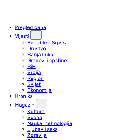
Pregled dana
Vijesti
Republika Srpska
Društvo
Banja Luka
Gradovi i opštine
BiH
Srbija
Region
Svijet
Ekonomija
Hronika
Magazin
Kultura
Scena
Nauka i tehnologija
Ljubav i seks
Zdravlje