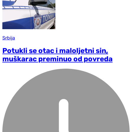
Srbija
Potukli se otac i maloljetni sin,
muškarac preminuo od povreda