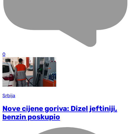
0
Srbija
Nove cijene goriva: Dizel jeftiniji,
benzin poskupio