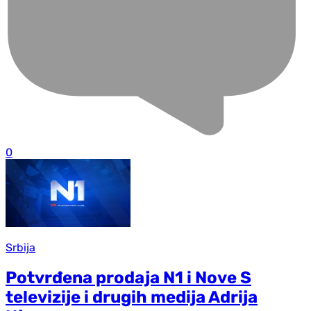
0
Srbija
Potvrđena prodaja N1 i Nove S
televizije i drugih medija Adrija