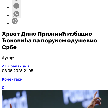
Хрват Дино Прижмић избацио
Ђоковића па поруком одушевио
Србе
Аутор:
АТВ редакција
08.05.2026
21:05
Коментари:
0