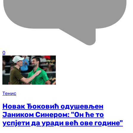
0
Тенис
Новак Ђоковић одушевљен
Јаником Синером: "Он ће то
успјети да уради већ ове године"