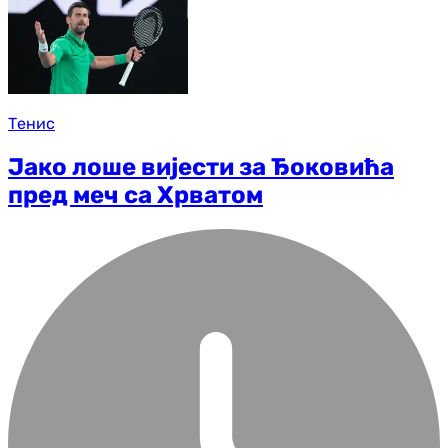
Тенис
Јако лоше вијести за Ђоковића
пред меч са Хрватом