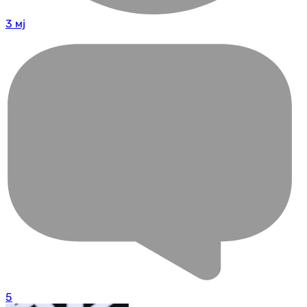
3 мј
5