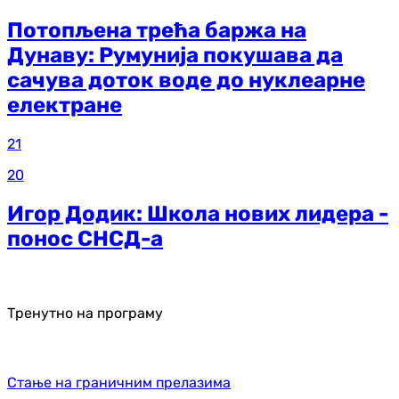
Потопљена трећа баржа на
Дунаву: Румунија покушава да
сачува доток воде до нуклеарне
електране
21
20
Игор Додик: Школа нових лидера -
понос СНСД-а
Тренутно на програму
Стање на граничним прелазима