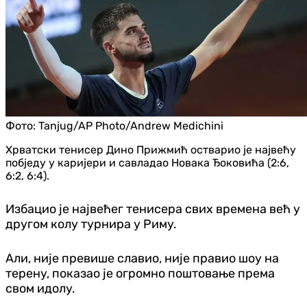
Фото:
Tanjug/AP Photo/Andrew Medichini
Хрватски тенисер Дино Прижмић остварио је највећу
побједу у каријери и савладао Новака Ђоковића (2:6,
6:2, 6:4).
Избацио је највећег тенисера свих времена већ у
другом колу турнира у Риму.
Али, није превише славио, није правио шоу на
терену, показао је огромно поштовање према
свом идолу.