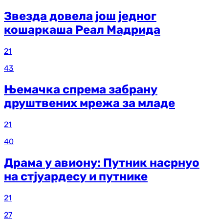
Звезда довела још једног
кошаркаша Реал Мадрида
21
43
Њемачка спрема забрану
друштвених мрежа за младе
21
40
Драма у авиону: Путник насрнуо
на стјуардесу и путнике
21
27