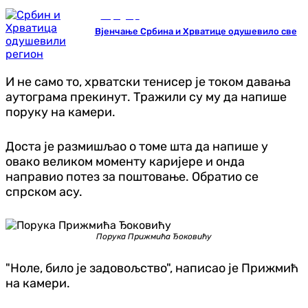
Породица
Вјенчање Србина и Хрватице одушевило све
И не само то, хрватски тенисер је током давања
аутограма прекинут. Тражили су му да напише
поруку на камери.
Доста је размишљао о томе шта да напише у
овако великом моменту каријере и онда
направио потез за поштовање. Обратио се
спрском асу.
Порука Прижмића Ђоковићу
"Ноле, било је задовољство", написао је Прижмић
на камери.