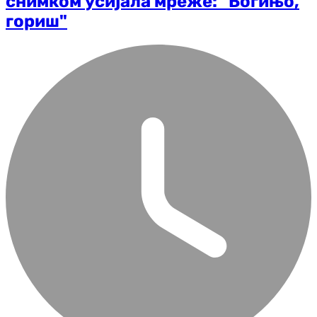
снимком усијала мреже: "Богињо,
гориш"