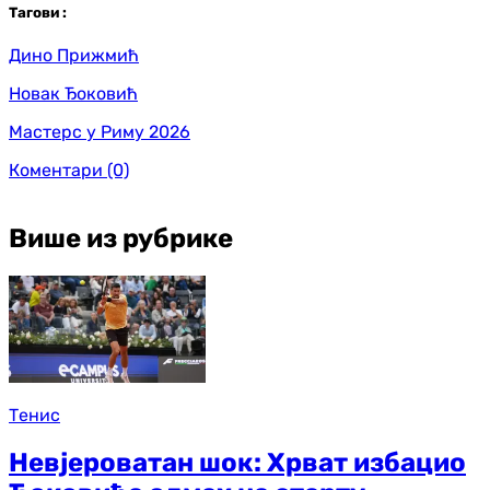
Таг
ови
:
Дино Прижмић
Новак Ђоковић
Мастерс у Риму 2026
Коментари
(0)
Више из рубрике
Тенис
Невјероватан шок: Хрват избацио