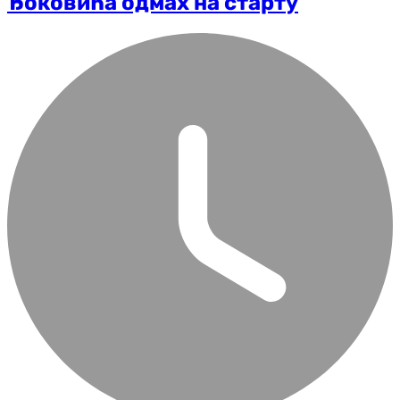
Ђоковића одмах на старту