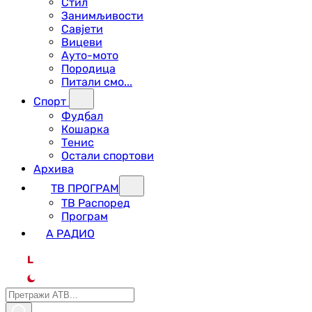
Стил
Занимљивости
Савјети
Вицеви
Ауто-мото
Породица
Питали смо...
Спорт
Фудбал
Кошарка
Тенис
Остали спортови
Архива
ТВ ПРОГРАМ
ТВ Распоред
Програм
А РАДИО
L