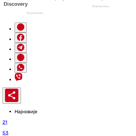
Најновије
21
53