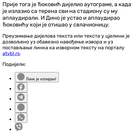
Прије тога је Ђоковић дијелио аутограме, а када
је излазио са терена сви на стадиону су му
аплаудирали. И Дино је устао и аплаудирао
Ђоковићу који је отишао у свлачионицу.
Преузимање дијелова текста или текста у цјелини је
дозвољено уз обавезно навођење извора и уз
постављање линка ка изворном тексту на порталу
atvbl.rs
.
Подијели:
Линк је копиран!