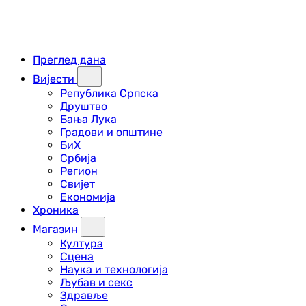
Преглед дана
Вијести
Република Српска
Друштво
Бања Лука
Градови и општине
БиХ
Србија
Регион
Свијет
Економија
Хроника
Магазин
Култура
Сцена
Наука и технологија
Љубав и секс
Здравље