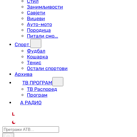
Стил
Занимљивости
Савјети
Вицеви
Ауто-мото
Породица
Питали смо...
Спорт
Фудбал
Кошарка
Тенис
Остали спортови
Архива
ТВ ПРОГРАМ
ТВ Распоред
Програм
А РАДИО
L