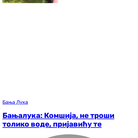
Бања Лука
Бањалука: Комшија, не троши
толико воде, пријавићу те