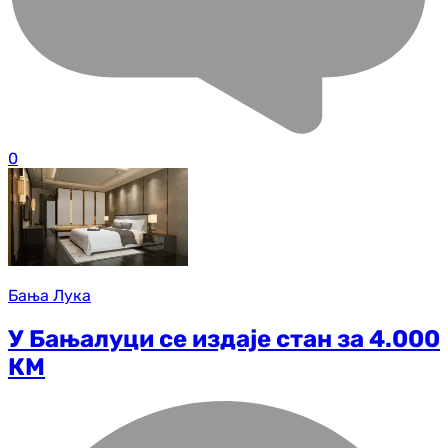
0
Бања Лука
У Бањалуци се издаје стан за 4.000
КМ