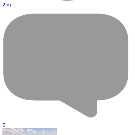
2 мј
0