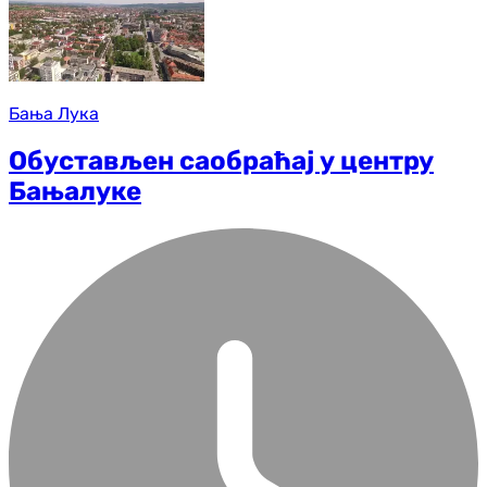
Бања Лука
Обустављен саобраћај у центру
Бањалуке