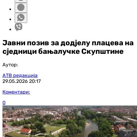
Јавни позив за додјелу плацева на
сједници бањалучке Скупштине
Аутор:
АТВ редакција
29.05.2026
20:17
Коментари:
0