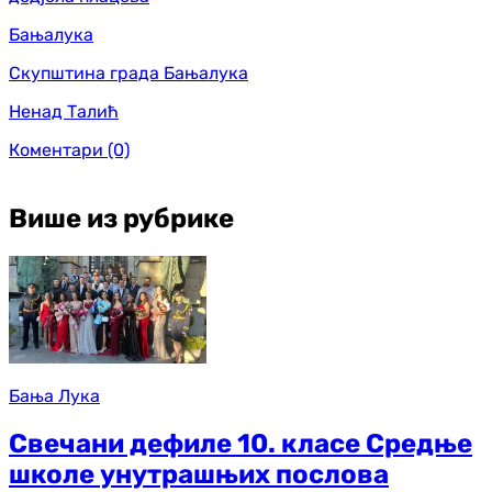
Бањалука
Скупштина града Бањалука
Ненад Талић
Коментари
(0)
Више из рубрике
Бања Лука
Свечани дефиле 10. класе Средње
школе унутрашњих послова