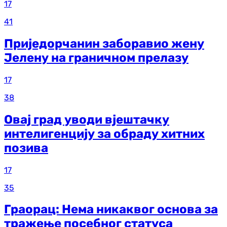
17
41
Приједорчанин заборавио жену
Јелену на граничном прелазу
17
38
Овај град уводи вјештачку
интелигенцију за обраду хитних
позива
17
35
Граорац: Нема никаквог основа за
тражење посебног статуса