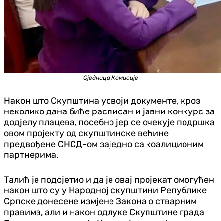
Сједница Комисије
Након што Скупштина усвоји документе, кроз
неколико дана биће расписан и јавни конкурс за
додјелу плацева, посебно јер се очекује подршка
овом пројекту од скупштинске већине
предвођене СНСД-ом заједно са коалиционим
партнерима.
Талић је подсјетио и да је овај пројекат омогућен
након што су у Народној скупштини Републике
Српске донесене измјене Закона о стварним
правима, али и након одлуке Скупштине града