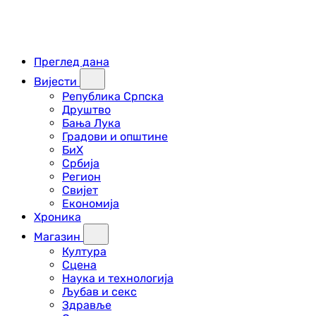
Преглед дана
Вијести
Република Српска
Друштво
Бања Лука
Градови и општине
БиХ
Србија
Регион
Свијет
Економија
Хроника
Магазин
Култура
Сцена
Наука и технологија
Љубав и секс
Здравље