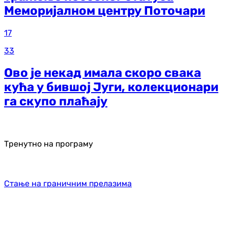
Меморијалном центру Поточари
17
33
Ово је некад имала скоро свака
кућа у бившој Југи, колекционари
га скупо плаћају
Тренутно на програму
Стање на граничним прелазима