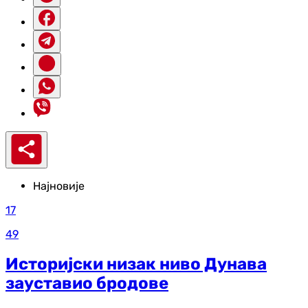
Најновије
17
49
Историјски низак ниво Дунава
зауставио бродове