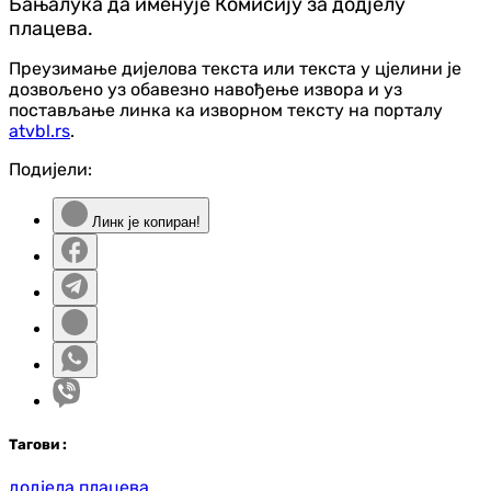
Бањалука да именује Комисију за додјелу
плацева.
Преузимање дијелова текста или текста у цјелини је
дозвољено уз обавезно навођење извора и уз
постављање линка ка изворном тексту на порталу
atvbl.rs
.
Подијели:
Линк је копиран!
Таг
ови
:
додјела плацева