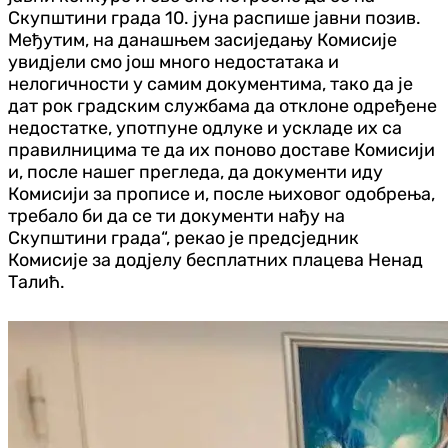
Скупштини града 10. јуна распише јавни позив.
Међутим, на данашњем засиједању Комисије
увидјели смо још много недостатака и
нелогичности у самим документима, тако да је
дат рок градским службама да отклоне одређене
недостатке, употпуне одлуке и ускладе их са
правилницима те да их поново доставе Комисији
и, после нашег прегледа, да документи иду
Комисији за прописе и, после њиховог одобрења,
требало би да се ти документи нађу на
Скупштини града“, рекао је предсједник
Комисије за додјелу бесплатних плацева Ненад
Талић.