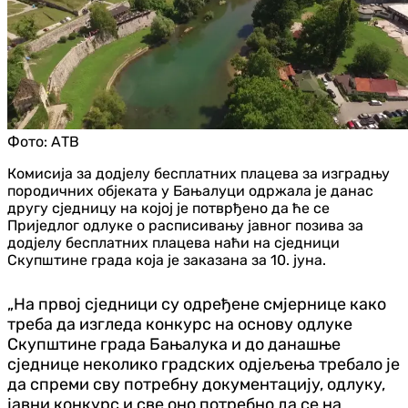
Фото:
АТВ
Комисија за додјелу бесплатних плацева за изградњу
породичних објеката у Бањалуци одржала је данас
другу сједницу на којој је потврђено да ће се
Приједлог одлуке о расписивању јавног позива за
додјелу бесплатних плацева наћи на сједници
Скупштине града која је заказана за 10. јуна.
„На првој сједници су одређене смјернице како
треба да изгледа конкурс на основу одлуке
Скупштине града Бањалука и до данашње
сједнице неколико градских одјељења требало је
да спреми сву потребну документацију, одлуку,
јавни конкурс и све оно потребно да се на