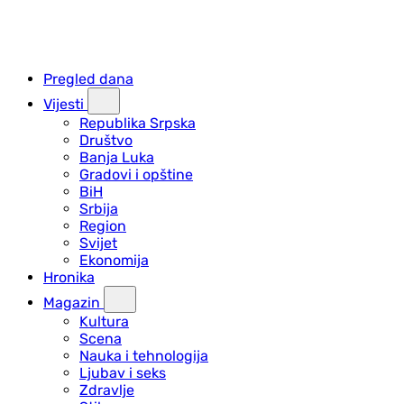
Pregled dana
Vijesti
Republika Srpska
Društvo
Banja Luka
Gradovi i opštine
BiH
Srbija
Region
Svijet
Ekonomija
Hronika
Magazin
Kultura
Scena
Nauka i tehnologija
Ljubav i seks
Zdravlje