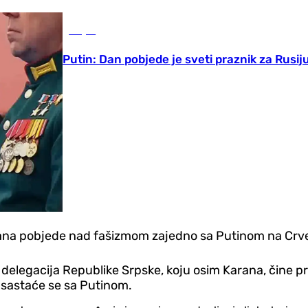
Svijet
Putin: Dan pobjede je sveti praznik za Rusij
u Dana pobjede nad fašizmom zajedno sa Putinom na Cr
delegacija Republike Srpske, koju osim Karana, čine 
 sastaće se sa Putinom.