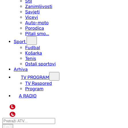
Stil
Zanimljivosti
Savjeti
Vicevi
Auto-moto
Porodica
Pitali smo...
Sport
Fudbal
Košarka
Tenis
Ostali sportovi
Arhiva
TV PROGRAM
ТV Raspored
Program
A RADIO
L