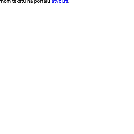
vornom tekstu na portalu
atvbl.rs
.