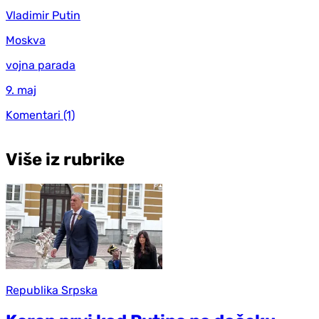
Vladimir Putin
Moskva
vojna parada
9. maj
Komentari
(1)
Više iz rubrike
Republika Srpska