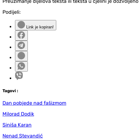
Preuzimanje dijelova teksta ili teksta u cjelini je dozvolje
Podijeli:
Link je kopiran!
Tag
ovi
:
Dan pobjede nad fašizmom
Milorad Dodik
Siniša Karan
Nenad Stevandić