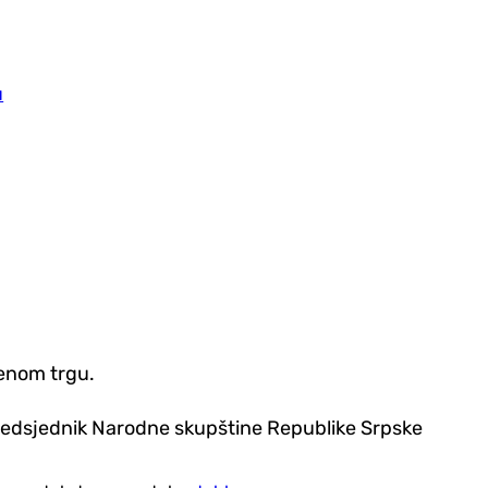
u
venom trgu.
predsjednik Narodne skupštine Republike Srpske