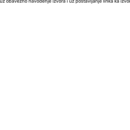
no uz obavezno navođenje izvora i uz postavljanje linka ka iz