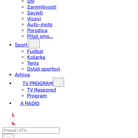
Stil
Zanimljivosti
Savjeti
Vicevi
Auto-moto
Porodica
Pitali smo...
Sport
Fudbal
Košarka
Tenis
Ostali sportovi
Arhiva
TV PROGRAM
ТV Raspored
Program
A RADIO
L