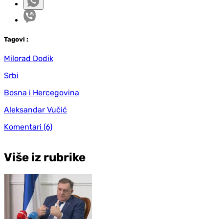
Tag
ovi
:
Milorad Dodik
Srbi
Bosna i Hercegovina
Aleksandar Vučić
Komentari
(6)
Više iz rubrike