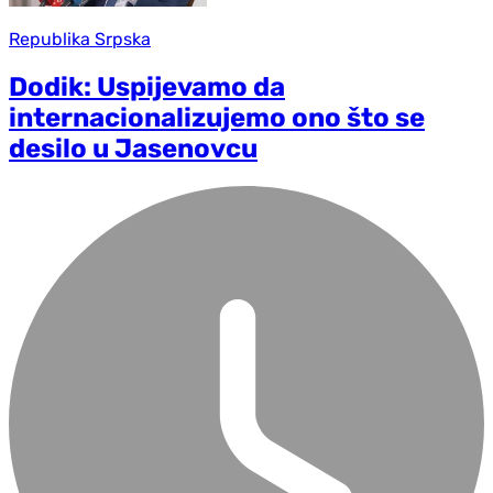
Republika Srpska
Dodik: Uspijevamo da
internacionalizujemo ono što se
desilo u Jasenovcu