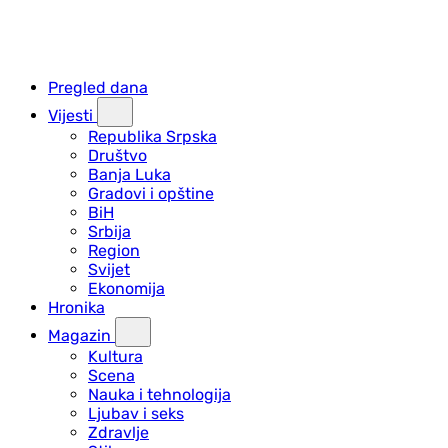
Pregled dana
Vijesti
Republika Srpska
Društvo
Banja Luka
Gradovi i opštine
BiH
Srbija
Region
Svijet
Ekonomija
Hronika
Magazin
Kultura
Scena
Nauka i tehnologija
Ljubav i seks
Zdravlje