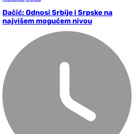
Dačić: Odnosi Srbije i Srpske na
najvišem mogućem nivou