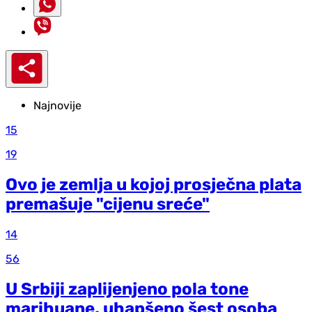
Najnovije
15
19
Ovo je zemlja u kojoj prosječna plata
premašuje "cijenu sreće"
14
56
U Srbiji zaplijenjeno pola tone
marihuane, uhapšeno šest osoba