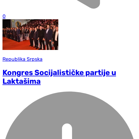
0
Republika Srpska
Kongres Socijalističke partije u
Laktašima