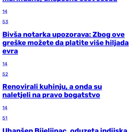
14
53
Bivša notarka upozorava: Zbog ove
greške možete da platite više hiljada
evra
14
52
Renovirali kuhinju, a onda su
naletjeli na pravo bogatstvo
14
51
Uhapšen Bijeljinac, oduzeta indijska