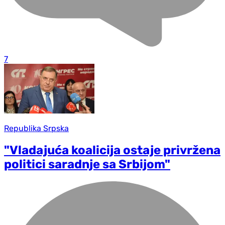
7
Republika Srpska
"Vladajuća koalicija ostaje privržena
politici saradnje sa Srbijom"