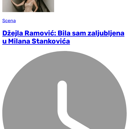
Scena
Džejla Ramović: Bila sam zaljubljena
u Milana Stankovića