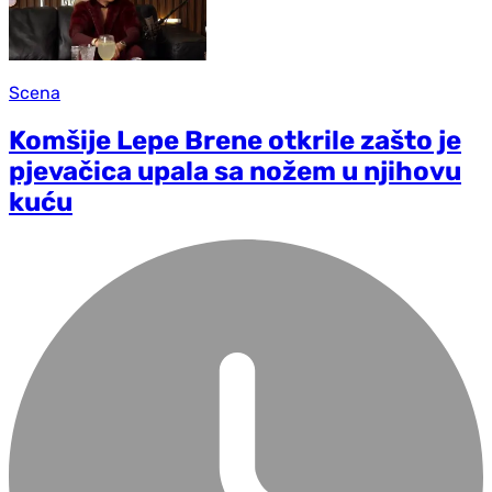
Scena
Komšije Lepe Brene otkrile zašto je
pjevačica upala sa nožem u njihovu
kuću