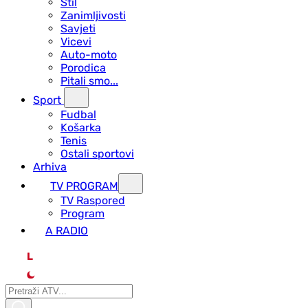
Stil
Zanimljivosti
Savjeti
Vicevi
Auto-moto
Porodica
Pitali smo...
Sport
Fudbal
Košarka
Tenis
Ostali sportovi
Arhiva
TV PROGRAM
ТV Raspored
Program
A RADIO
L