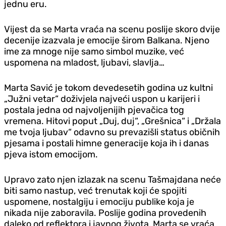
jednu eru.
Vijest da se Marta vraća na scenu poslije skoro dvije
decenije izazvala je emocije širom Balkana. Njeno
ime za mnoge nije samo simbol muzike, već
uspomena na mladost, ljubavi, slavlja…
Marta Savić je tokom devedesetih godina uz kultni
„Južni vetar“ doživjela najveći uspon u karijeri i
postala jedna od najvoljenijih pjevačica tog
vremena. Hitovi poput „Duj, duj“, „Grešnica“ i „Držala
me tvoja ljubav“ odavno su prevazišli status običnih
pjesama i postali himne generacije koja ih i danas
pjeva istom emocijom.
Upravo zato njen izlazak na scenu Tašmajdana neće
biti samo nastup, već trenutak koji će spojiti
uspomene, nostalgiju i emociju publike koja je
nikada nije zaboravila. Poslije godina provedenih
daleko od reflektora i javnog života, Marta se vraća