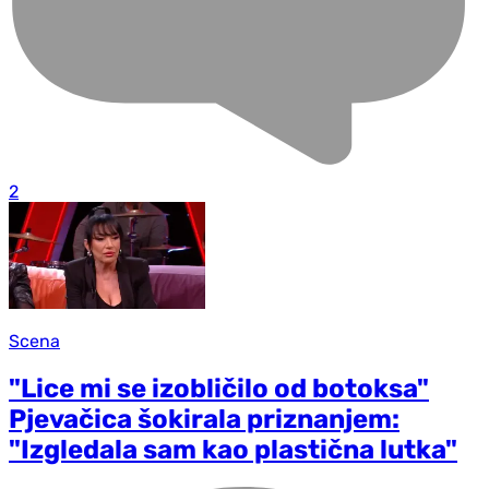
2
Scena
"Lice mi se izobličilo od botoksa"
Pjevačica šokirala priznanjem:
"Izgledala sam kao plastična lutka"