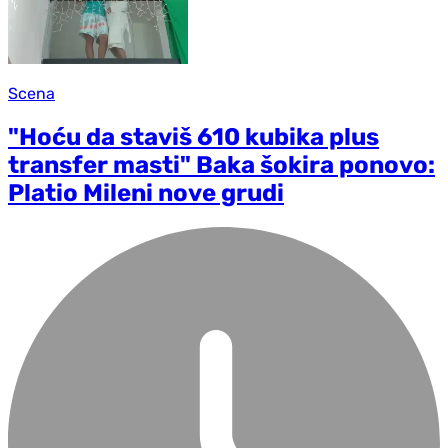
Scena
"Hoću da staviš 610 kubika plus
transfer masti" Baka šokira ponovo:
Platio Mileni nove grudi