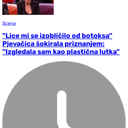
Scena
"Lice mi se izobličilo od botoksa"
Pjevačica šokirala priznanjem:
"Izgledala sam kao plastična lutka"