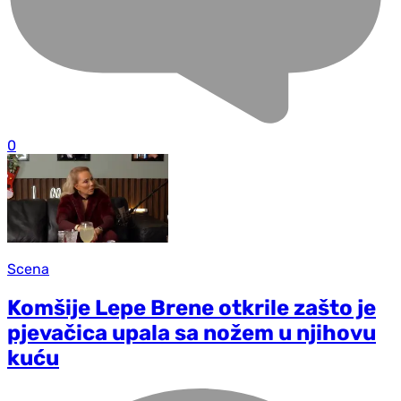
0
Scena
Komšije Lepe Brene otkrile zašto je
pjevačica upala sa nožem u njihovu
kuću