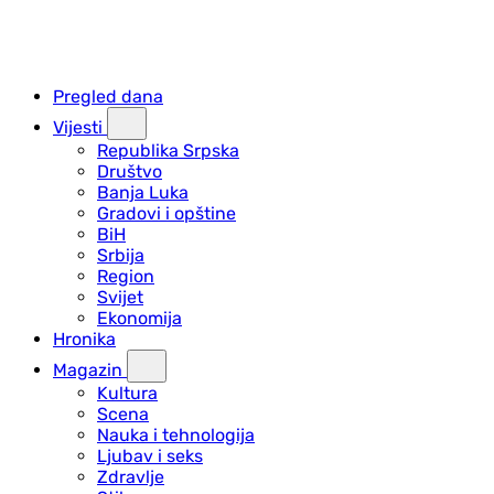
Pregled dana
Vijesti
Republika Srpska
Društvo
Banja Luka
Gradovi i opštine
BiH
Srbija
Region
Svijet
Ekonomija
Hronika
Magazin
Kultura
Scena
Nauka i tehnologija
Ljubav i seks
Zdravlje