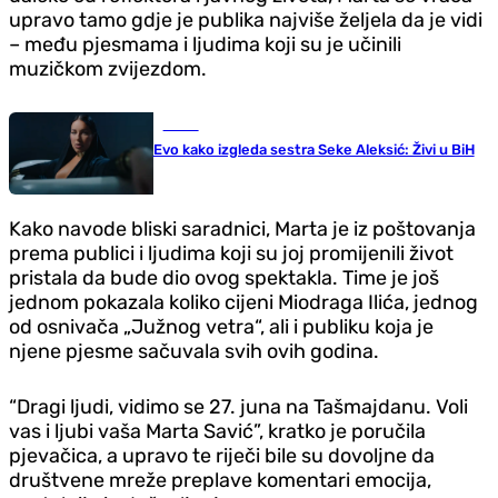
upravo tamo gdje je publika najviše željela da je vidi
– među pjesmama i ljudima koji su je učinili
muzičkom zvijezdom.
Scena
Evo kako izgleda sestra Seke Aleksić: Živi u BiH
Kako navode bliski saradnici, Marta je iz poštovanja
prema publici i ljudima koji su joj promijenili život
pristala da bude dio ovog spektakla. Time je još
jednom pokazala koliko cijeni Miodraga Ilića, jednog
od osnivača „Južnog vetra“, ali i publiku koja je
njene pjesme sačuvala svih ovih godina.
“Dragi ljudi, vidimo se 27. juna na Tašmajdanu. Voli
vas i ljubi vaša Marta Savić”, kratko je poručila
pjevačica, a upravo te riječi bile su dovoljne da
društvene mreže preplave komentari emocija,