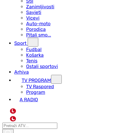
Stil
Zanimljivosti
Savjeti
Vicevi
Auto-moto
Porodica
Pitali smo...
Sport
Fudbal
Košarka
Tenis
Ostali sportovi
Arhiva
TV PROGRAM
ТV Raspored
Program
A RADIO
L