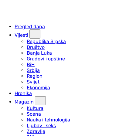
Pregled dana
Vijesti
Republika Srpska
Društvo
Banja Luka
Gradovi i opštine
BiH
Srbija
Region
Svijet
Ekonomija
Hronika
Magazin
Kultura
Scena
Nauka i tehnologija
Ljubav i seks
Zdravlje