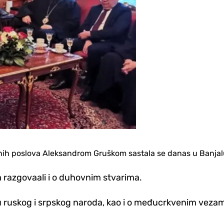
nih poslova Aleksandrom Gruškom sastala se danas u Banjal
 razgovaali i o duhovnim stvarima.
vu ruskog i srpskog naroda, kao i o međucrkvenim vezam