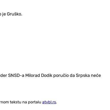
o je Gruško.
lider SNSD-a Milorad Dodik poručio da Srpska neće
vornom tekstu na portalu
atvbl.rs
.