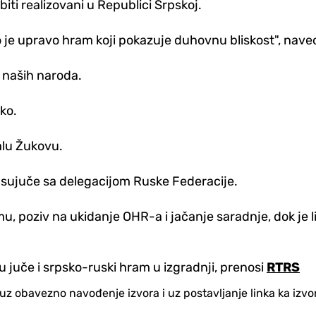
 biti realizovani u Republici Srpskoj.
to je upravo hram koji pokazuje duhovnu bliskost", nave
 naših naroda.
ško.
alu Žukovu.
 sujuče sa delegacijom Ruske Federacije.
 poziv na ukidanje OHR-a i jačanje saradnje, dok je 
su juče i srpsko-ruski hram u izgradnji, prenosi
RTRS
no uz obavezno navođenje izvora i uz postavljanje linka ka iz