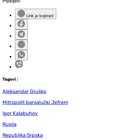
Podijeli:
Link je kopiran!
Tag
ovi
:
Aleksandar Gruško
Mitropolit banjalučki Jefrem
Igor Kalabuhov
Rusija
Republika Srpska