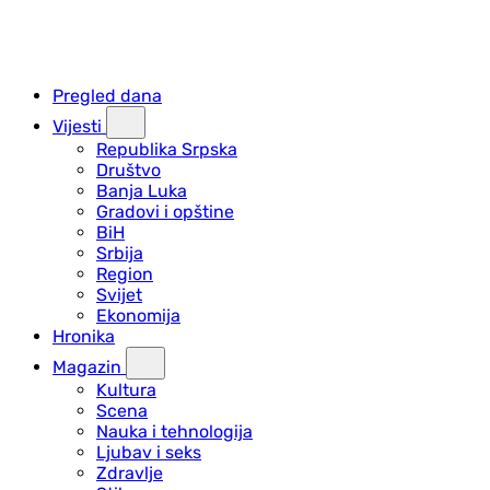
Pregled dana
Vijesti
Republika Srpska
Društvo
Banja Luka
Gradovi i opštine
BiH
Srbija
Region
Svijet
Ekonomija
Hronika
Magazin
Kultura
Scena
Nauka i tehnologija
Ljubav i seks
Zdravlje