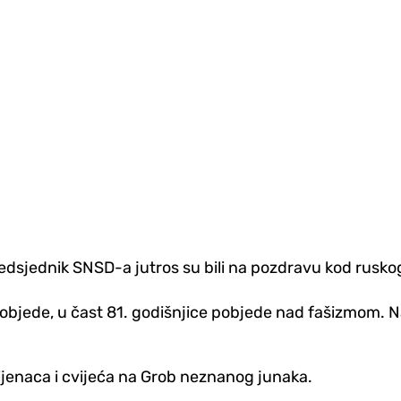
dsjednik SNSD-a jutros su bili na pozdravu kod rusko
bjede, u čast 81. godišnjice pobjede nad fašizmom. Na
vijenaca i cvijeća na Grob neznanog junaka.