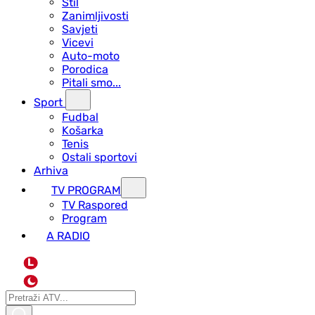
Stil
Zanimljivosti
Savjeti
Vicevi
Auto-moto
Porodica
Pitali smo...
Sport
Fudbal
Košarka
Tenis
Ostali sportovi
Arhiva
TV PROGRAM
ТV Raspored
Program
A RADIO
L