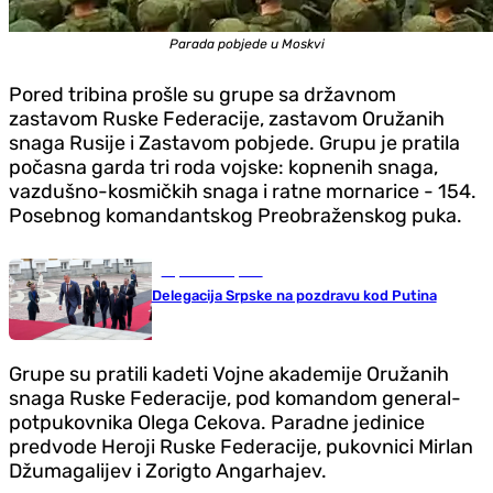
Parada pobjede u Moskvi
Pored tribina prošle su grupe sa državnom
zastavom Ruske Federacije, zastavom Oružanih
snaga Rusije i Zastavom pobjede. Grupu je pratila
počasna garda tri roda vojske: kopnenih snaga,
vazdušno-kosmičkih snaga i ratne mornarice - 154.
Posebnog komandantskog Preobraženskog puka.
Republika Srpska
Delegacija Srpske na pozdravu kod Putina
Grupe su pratili kadeti Vojne akademije Oružanih
snaga Ruske Federacije, pod komandom general-
potpukovnika Olega Cekova. Paradne jedinice
predvode Heroji Ruske Federacije, pukovnici Mirlan
Džumagalijev i Zorigto Angarhajev.