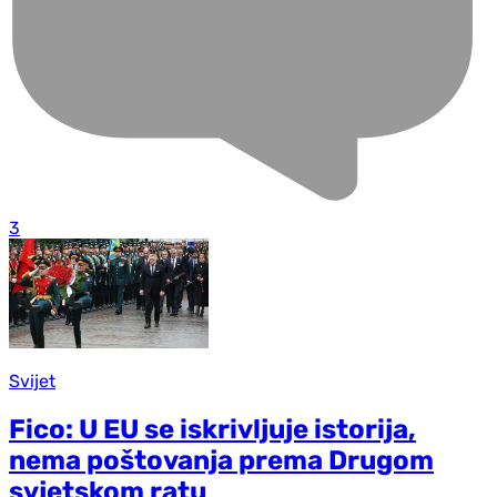
3
Svijet
Fico: U EU se iskrivljuje istorija,
nema poštovanja prema Drugom
svjetskom ratu