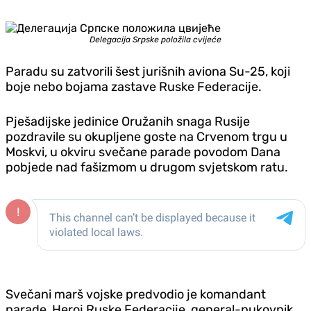
Delegacija Srpske položila cvijeće
Paradu su zatvorili šest jurišnih aviona Su-25, koji
boje nebo bojama zastave Ruske Federacije.
Pješadijske jedinice Oružanih snaga Rusije
pozdravile su okupljene goste na Crvenom trgu u
Moskvi, u okviru svečane parade povodom Dana
pobjede nad fašizmom u drugom svjetskom ratu.
Svečani marš vojske predvodio je komandant
parade, Heroj Ruske Federacije, general-pukovnik