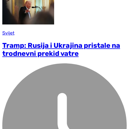
Svijet
Tramp: Rusija i Ukrajina pristale na
trodnevni prekid vatre