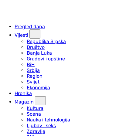
Pregled dana
Vijesti
Republika Srpska
Društvo
Banja Luka
Gradovi i opštine
BiH
Srbija
Region
Svijet
Ekonomija
Hronika
Magazin
Kultura
Scena
Nauka i tehnologija
Ljubav i seks
Zdravlje