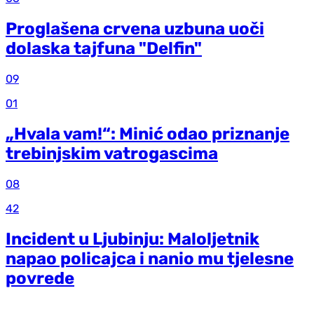
Proglašena crvena uzbuna uoči
dolaska tajfuna "Delfin"
09
01
„Hvala vam!“: Minić odao priznanje
trebinjskim vatrogascima
08
42
Incident u Ljubinju: Maloljetnik
napao policajca i nanio mu tjelesne
povrede