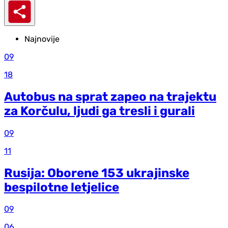
Najnovije
09
18
Autobus na sprat zapeo na trajektu
za Korčulu, ljudi ga tresli i gurali
09
11
Rusija: Oborene 153 ukrajinske
bespilotne letjelice
09
06