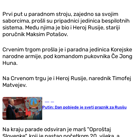
Prvi put u paradnom stroju, zajedno sa svojim
saborcima, prošli su pripadnici jedinica bespilotnih
sistema. Među njima je bio i Heroj Rusije, stariji
poručnik Maksim Potašov.
Crvenim trgom prošla je i paradna jedinica Korejske
narodne armije, pod komandom pukovnika Če Jong
Huna.
Na Crvenom trgu je i Heroj Rusije, narednik Timofej
Matvejev.
Svijet
Putin: Dan pobjede je sveti praznik za Rusiju
Na kraju parade odsviran je marš "Oproštaj
Slovenke", koji je nastao početkom 20. vijeka, a