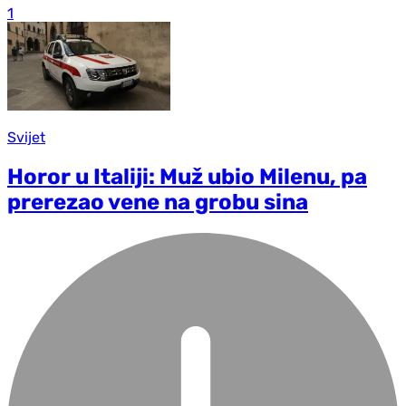
1
Svijet
Horor u Italiji: Muž ubio Milenu, pa
prerezao vene na grobu sina