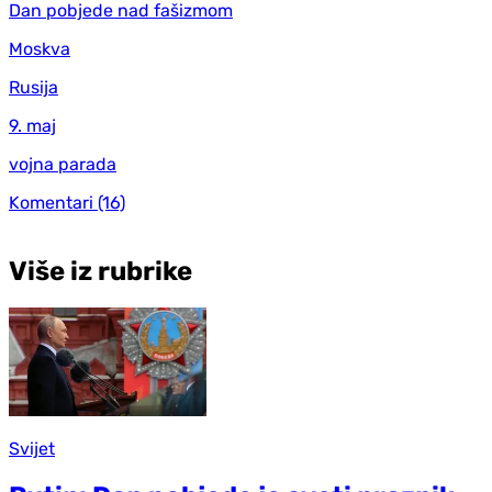
Dan pobjede nad fašizmom
Moskva
Rusija
9. maj
vojna parada
Komentari
(16)
Više iz rubrike
Svijet