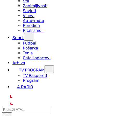
Stil
Zanimljivosti
Savjeti
Vicevi
Auto-moto
Porodica
Pitali smo...
Sport
Fudbal
Košarka
Tenis
Ostali sportovi
Arhiva
TV PROGRAM
ТV Raspored
Program
A RADIO
L