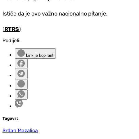
Ističe da je ovo važno nacionalno pitanje.
(
RTRS
)
Podijeli:
Link je kopiran!
Tag
ovi
:
Srđan Mazalica