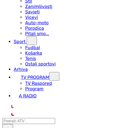
Stil
Zanimljivosti
Savjeti
Vicevi
Auto-moto
Porodica
Pitali smo...
Sport
Fudbal
Košarka
Tenis
Ostali sportovi
Arhiva
TV PROGRAM
ТV Raspored
Program
A RADIO
L