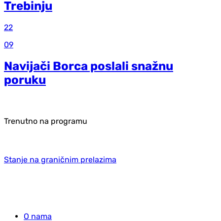
Trebinju
22
09
Navijači Borca poslali snažnu
poruku
Trenutno na programu
Stanje na graničnim prelazima
O nama