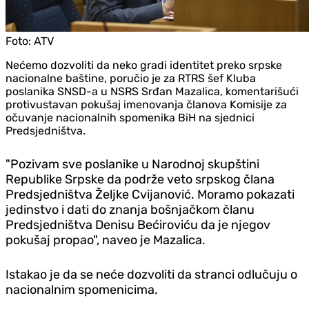
Foto:
ATV
Nećemo dozvoliti da neko gradi identitet preko srpske
nacionalne baštine, poručio je za RTRS šef Kluba
poslanika SNSD-a u NSRS Srđan Mazalica, komentarišući
protivustavan pokušaj imenovanja članova Komisije za
očuvanje nacionalnih spomenika BiH na sjednici
Predsjedništva.
"Pozivam sve poslanike u Narodnoj skupštini
Republike Srpske da podrže veto srpskog člana
Predsjedništva Željke Cvijanović. Moramo pokazati
jedinstvo i dati do znanja bošnjačkom članu
Predsjedništva Denisu Bećiroviću da je njegov
pokušaj propao", naveo je Mazalica.
Istakao je da se neće dozvoliti da stranci odlučuju o
nacionalnim spomenicima.