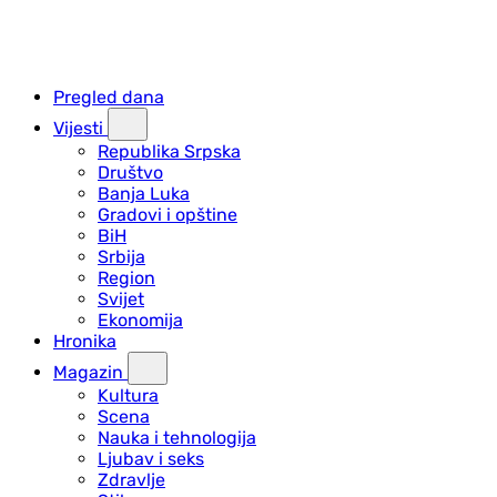
Pregled dana
Vijesti
Republika Srpska
Društvo
Banja Luka
Gradovi i opštine
BiH
Srbija
Region
Svijet
Ekonomija
Hronika
Magazin
Kultura
Scena
Nauka i tehnologija
Ljubav i seks
Zdravlje