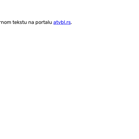
vornom tekstu na portalu
atvbl.rs
.