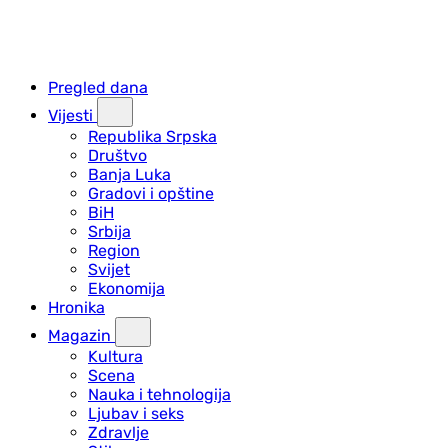
Pregled dana
Vijesti
Republika Srpska
Društvo
Banja Luka
Gradovi i opštine
BiH
Srbija
Region
Svijet
Ekonomija
Hronika
Magazin
Kultura
Scena
Nauka i tehnologija
Ljubav i seks
Zdravlje