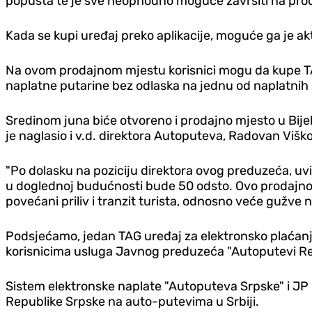
popusta te je sve neophodno moguće završiti na prod
Kada se kupi uređaj preko aplikacije, moguće ga je akti
Na ovom prodajnom mjestu korisnici mogu da kupe TAG 
naplatne putarine bez odlaska na jednu od naplatnih
Sredinom juna biće otvoreno i prodajno mjesto u Bije
je naglasio i v.d. direktora Autoputeva, Radovan Viško
"Po dolasku na poziciju direktora ovog preduzeća, uvi
u doglednoj budućnosti bude 50 odsto. Ovo prodajno 
povećani priliv i tranzit turista, odnosno veće gužve
Podsjećamo, jedan TAG uređaj za elektronsko plaćanje 
korisnicima usluga Javnog preduzeća "Autoputevi Repu
Sistem elektronske naplate "Autoputeva Srpske" i JP "P
Republike Srpske na auto-putevima u Srbiji.