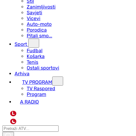
Stil
Zanimljivosti
Savjeti
Vicevi
Auto-moto
Porodica
Pitali smo...
Sport
Fudbal
Košarka
Tenis
Ostali sportovi
Arhiva
TV PROGRAM
ТV Raspored
Program
A RADIO
L