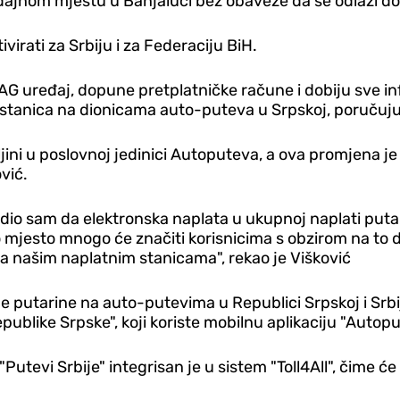
ajnom mjestu u Banjaluci bez obaveze da se odlazi do
virati za Srbiju i za Federaciju BiH.
uređaj, dopune pretplatničke račune i dobiju sve info
 stanica na dionicama auto-puteva u Srpskoj, poručuju
ljini u poslovnoj jedinici Autoputeva, a ova promjena 
vić.
dio sam da elektronska naplata u ukupnoj naplati putar
mjesto mnogo će značiti korisnicima s obzirom na to 
 na našim naplatnim stanicama", rekao je Višković
putarine na auto-putevima u Republici Srpskoj i Srbiji 
blike Srpske", koji koriste mobilnu aplikaciju "Autopu
utevi Srbije" integrisan je u sistem "Toll4All", čime će