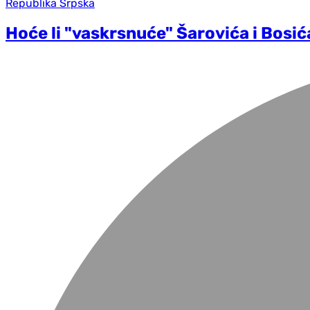
Republika Srpska
Hoće li "vaskrsnuće" Šarovića i Bosi