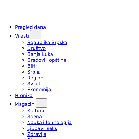
Pregled dana
Vijesti
Republika Srpska
Društvo
Banja Luka
Gradovi i opštine
BiH
Srbija
Region
Svijet
Ekonomija
Hronika
Magazin
Kultura
Scena
Nauka i tehnologija
Ljubav i seks
Zdravlje