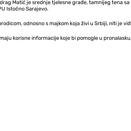
edrag Matić je srednje tjelesne građe, tamnijeg tena sa v
PU Istočno Sarajevo.
odicom, odnosno s majkom koja živi u Srbiji, niti je vi
imaju korisne informacije koje bi pomogle u pronalasku, 