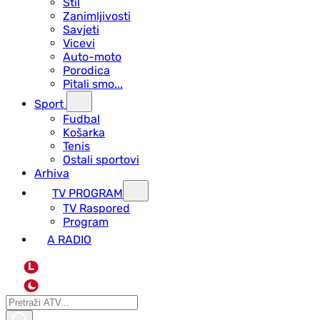
Stil
Zanimljivosti
Savjeti
Vicevi
Auto-moto
Porodica
Pitali smo...
Sport
Fudbal
Košarka
Tenis
Ostali sportovi
Arhiva
TV PROGRAM
ТV Raspored
Program
A RADIO
L