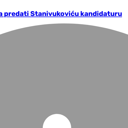
ća predati Stanivukoviću kandidaturu