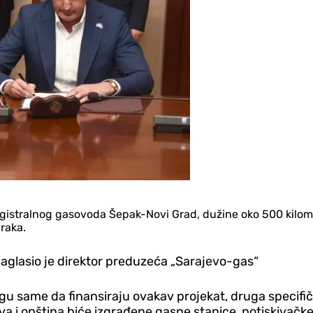
magistralnog gasovoda Šepak-Novi Grad, dužine oko 500 kilom
araka.
 naglasio je direktor preduzeća „Sarajevo-gas“
 same da finansiraju ovakav projekat, druga specifičn
va i opština biće izgrađene gasne stanice, potiskivačke