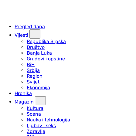
Pregled dana
Vijesti
Republika Srpska
Društvo
Banja Luka
Gradovi i opštine
BiH
Srbija
Region
Svijet
Ekonomija
Hronika
Magazin
Kultura
Scena
Nauka i tehnologija
Ljubav i seks
Zdravlje