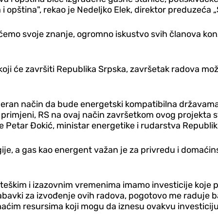
 i opština", rekao je Nedeljko Elek, direktor preduzeća
ćemo svoje znanje, ogromno iskustvo svih članova konzo
 i koji će završiti Republika Srpska, završetak radova m
oderan način da bude energetski kompatibilna državam
 primjeni, RS na ovaj način završetkom ovog projekta st
 Petar Đokić, ministar energetike i rudarstva Republik
gije, a gas kao energent važan je za privredu i domać
teškim i izazovnim vremenima imamo investicije koje 
abavki za izvođenje ovih radova, pogotovo me raduje b
ćim resursima koji mogu da iznesu ovakvu investiciju"