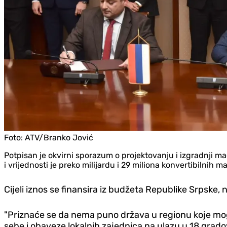
Foto:
ATV/Branko Jović
Potpisan je okvirni sporazum o projektovanju i izgradnji 
i vrijednosti je preko milijardu i 29 miliona konvertibilnih m
Cijeli iznos se finansira iz budžeta Republike Srpske,
"Priznaće se da nema puno država u regionu koje mogu
sebe i obaveze lokalnih zajednica na ulazu u 18 grado