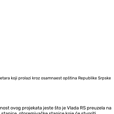
etara koji prolazi kroz osamnaest opština Republike Srpske
ost ovog projekata jeste što je Vlada RS preuzela na
 stanice, otpremivačke stanice koje će stvoriti