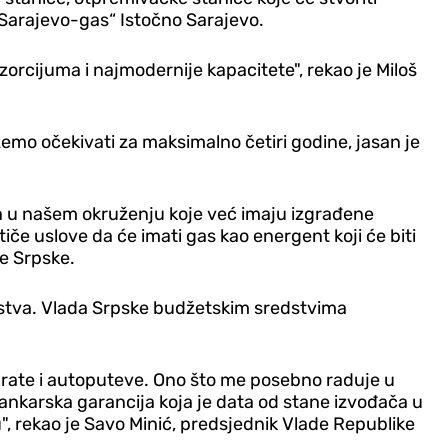
 „Sarajevo-gas“ Istočno Sarajevo.
rcijuma i najmodernije kapacitete", rekao je Miloš
ožemo očekivati za maksimalno četiri godine, jasan je
a u našem okruženju koje već imaju izgrađene
iče uslove da će imati gas kao energent koji će biti
e Srpske.
instva. Vlada Srpske budžetskim sredstvima
prate i autoputeve. Ono što me posebno raduje u
ankarska garancija koja je data od stane izvođača u
, rekao je Savo Minić, predsjednik Vlade Republike