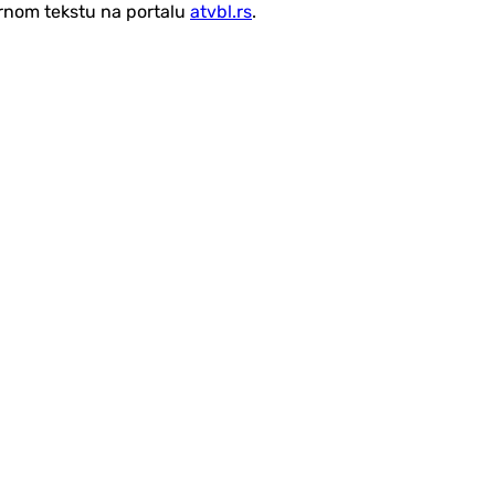
vornom tekstu na portalu
atvbl.rs
.