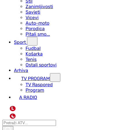
Stil
Zanimljivosti
Savjeti
Vicevi
Auto-moto
Porodica
Pitali smo...
Sport
Fudbal
Košarka
Tenis
Ostali sportovi
Arhiva
TV PROGRAM
ТV Raspored
Program
A RADIO
L